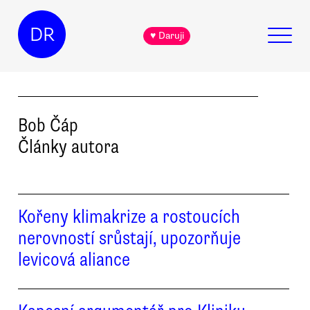
DR
♥ Daruji
Bob
Čáp
Články autora
Kořeny klimakrize a rostoucích
nerovností srůstají, upozorňuje
levicová aliance