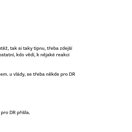
ěž, tak si taky tipnu, třeba zdejší
tatní, kdo vědí, k nějaké reakci
dem. u vlády, se třeba někde pro DR
pro DR přišla.