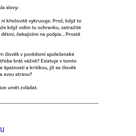
la slovy:
z ní křečovitě vykrucuje. Proč, když to
že když vidím tu ochranku, ostražité
dětmi, čekajícími na podpis… Prostě
tím člověk v povědomí společenské
 třeba brát vážně? Existuje v tomto
patností a kritikou, jíž se člověk
na svou stranu?
ice umět zvládat.
ou