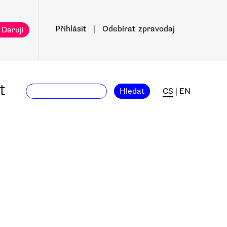
Přihlásit
|
Odebírat
zpravodaj
 Daruji
t
Hledat
CS
|
EN