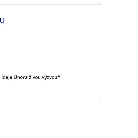
ou
 ideje Února živou výzvou.“