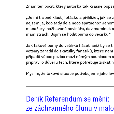
Znám ten pocit, který autorka tak krásně popsa
„Je mi trapné klást jí otázku a přihlížet, jak se 
nejsem já, kdo tady dělá něco špatného? Jenom
manažery, nažhavené novináře, dav maminek s 
mám strach. Bojím se hodit pumu do večírku.“
Jak takové pumy do večírků házet, aniž by se 
většiny zařadil do škatulky fanatiků, které není
případě vůbec pozice mezi němým souhlasem se š
připraví o důvěru těch, které potřebuje získat 
Myslím, že takové situace potřebujeme jako lev
Deník Referendum se mění:
ze záchranného člunu v mal