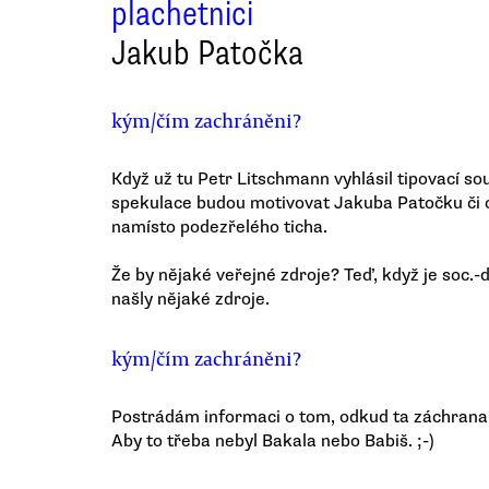
plachetnici
Jakub Patočka
kým/čím zachráněni?
Když už tu Petr Litschmann vyhlásil tipovací sout
spekulace budou motivovat Jakuba Patočku či os
namísto podezřelého ticha.
Že by nějaké veřejné zdroje? Teď, když je soc.-
našly nějaké zdroje.
kým/čím zachráněni?
Postrádám informaci o tom, odkud ta záchrana 
Aby to třeba nebyl Bakala nebo Babiš. ;-)