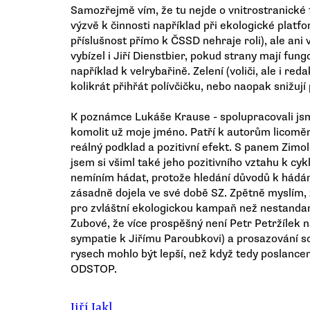
Samozřejmě vím, že tu nejde o vnitrostranické
výzvě k činnosti například při ekologické plat
příslušnost přímo k ČSSD nehraje roli), ale ani
vybízel i Jiří Dienstbier, pokud strany mají fu
například k velrybařině. Zelení (voliči, ale i red
kolikrát přihřát polívčičku, nebo naopak snižují
K poznámce Lukáše Krause - spolupracovali js
komolit už moje jméno. Patří k autorům licoměr
reálný podklad a pozitivní efekt. S panem Zimo
jsem si všiml také jeho pozitivního vztahu k cyk
nemíním hádat, protože hledání důvodů k hádán
zásadně dojela ve své době SZ. Zpětně myslím, 
pro zvláštní ekologickou kampaň než nestanda
Zubové, že více prospěšný není Petr Petržílek n
sympatie k Jiřímu Paroubkovi) a prosazování 
rysech mohlo být lepší, než když tedy poslance
ODSTOP.
Jiří Jakl