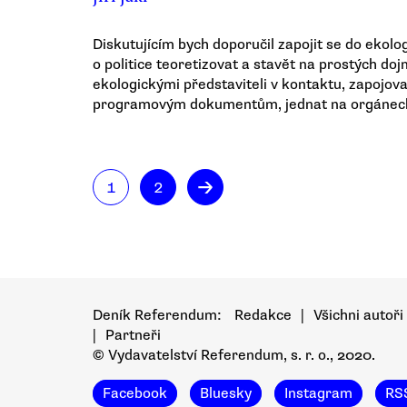
Diskutujícím bych doporučil zapojit se do ekolo
o politice teoretizovat a stavět na prostých do
ekologickými představiteli v kontaktu, zapojova
programovým dokumentům, jednat na orgánech 
→
1
2
Deník Referendum:
Redakce
|
Všichni autoři
|
Partneři
© Vydavatelství Referendum, s. r. o., 2020.
Facebook
Bluesky
Instagram
RS