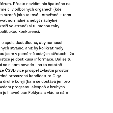
 fórum. Přesto nevidím nic špatného na
formě či v odborných orgánech (kde
 ve straně jako takové - otevřeně k tomu
ngovat normálně a nebýt náchylné
aktoři ve straně) si tu mohou taky
 politickou konkurenci.
me spolu dost dlouho, aby nemusel
ných štvanic, aniž by kolikrát měly
lou jsem v poměrně ostrých střetech - že
listice je dost kusá informace. Dál se tu
í se nikam nevede - na to ostatně
že ČSSD více prospěl zvláštní prostor
rdně prosazená kandidatura Olgy
a druhé koleji (kam se dostává jen pro
socdem programu alespoň v hrubých
m je hlavně pan Foldyna a vládne nám