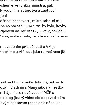
k bude rozhodovat jako náměstek se
ochemie ve funkci ministra, pak
k vedení ministerstva a zástupci
jení.
možnost rozhovoru, místo toho jsi mu
 na co narážejí. Korektní by bylo, kdyby
 odpovědi na Tvé otázky. Své vypovídá i
ano, máte smůlu, že jste napsal zrovna
m uvedením příslušnosti u VM je
ěřit přímo u VM, tak jako tu možnost již
al na Hrad stovky dalších), patřím k
nování Vladimíra Many jako náměstka
ní hájení pro nové vedení MŽP a
 dialog (který vidno dle odpovědi sám
kovým sektorem (dnes se s několika