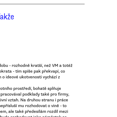
Takže
obu - rozhodně kratší, než VM a totéž
okrata - tím spíše pak překvapí, co
h o ideové ukotvenosti vychází z
otního prostředí, bohatě splňuje
pracovával podklady také pro firmy,
ivní vztah. Na druhou stranu i práce
epřísluší mu rozhodovat o vině - to
cem, ale také předesílám rozdíl mezi