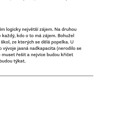
tím logicky největší zájem. Na druhou
ne každý, kdo o to má zájem. Bohužel
 škol, ze kterých se dělá popelka. U
 vývoje jasná nadkapacita (nerodilo se
e muset řešit a nejvíce budou křičet
 budou týkat.