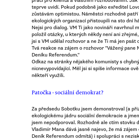
prací pro klienta a vlastním rozhodováním. Ja
teprve uvidí. Pokud podobně jako exředitel Lov
zůstávám optimistou. Náměstci rozhodně patří 
ekologických organizací přistoupili na sto dní há
Nejsi pro dialog. VM Ti jako novináři navrhnul 
položil otázky, u kterých někdy není ani zřejmé,
jsi s VM udělal rozhovor a ne že Ti má jen psát
Tvá reakce na zájem o rozhovor "Vážený pane M
Deníku Referendum."
Odkaz na stránky nějakého komunisty s chybný
nicnevypovídající. Měl jsi si spíše informace ov
někteří využili.
Patočka - sociální demokrat?
Za předsedu Sobotku jsem demonstroval (a přizv
ekologickému jádru sociální demokracie a jme
jsem nepodporoval. Rozhodně ale ctím stovku d
Vladimír Mana dává jasně najevo, že má zájem o
Deník Referendum odmítá) i spolupráci s nezis