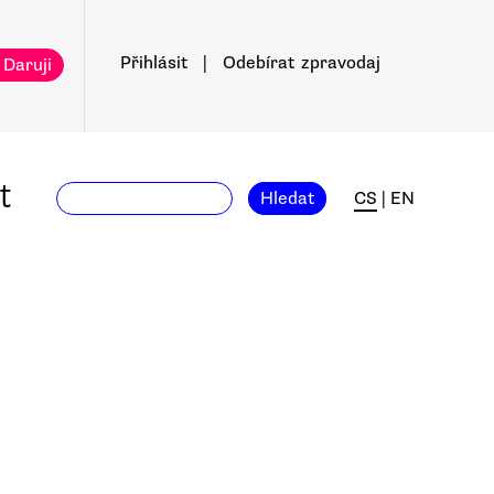
Přihlásit
|
Odebírat
zpravodaj
 Daruji
t
Hledat
CS
|
EN