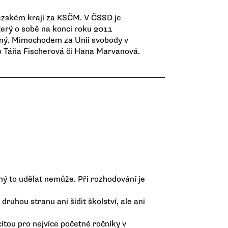
ezském kraji za KSČM. V ČSSD je
terý o sobě na konci roku 2011
lený. Mimochodem za Unii svobody v
jako Táňa Fischerová či Hana Marvanová.
 jiný to udělat nemůže. Při rozhodování je
druhou stranu ani šidit školství, ale ani
,
itou pro nejvíce početné ročníky v