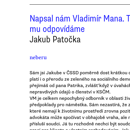
Napsal nám Vladimír Mana. 
mu odpovídáme
Jakub Patočka
neberu
Sám jsi Jakube v ČSSD poměrně dost krátkou d
platí i o přerodu ze zeleného na sociálního dem
přejímáš od pana Patrika, zvlášť když v úvahác
nepravdivých údajů o členství v KSČM.
VM je celkem nepochybný odborník v oblasti živ
předpoklady pro náměstka. Sám nezastírá, že z
které nemají k životnímu prostředí zrovna pozit
advokáta může spočívat v obhajobě vraha, ale n
přísluší soudci. Já tu rozhodně nechci být soud