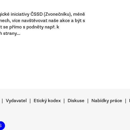
gické iniciativy ČSSD (Zvonečníku), méně
jmech, více navštěvovat naše akce a být s
t se přímo s podněty např. k
strany...
|
Vydavatel
|
Etický kodex
|
Diskuse
|
Nabídky práce
|
S