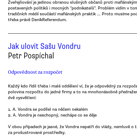
Zveřejňování je jedinou obranou slušných občanů proti mafiánský
postavených politiků i mocných "podnikatelů". Problém vidím v tom,
tradičních médií součástí mafiánských praktik ... Proto musíme p
třeba právě DeníkReferendum.
Jak ulovit Sašu Vondru
Petr Pospíchal
Odpovědnost za rozpočet
Každý kdo řídil třeba i malé oddělení ví, že je odpovědný za rozpoč
polovina rozpočtu do jedné firmy a to na mnohonásobně předražen
dvě vysvětlení:
1. A. Vondra se podílel na něčem nekalém
2. A. Vondra je neschopný, nechápe co se děje
V obou případech je jasné, že Vondra nepatří do vlády, nemluvě o 
za prošustrované prostředky.