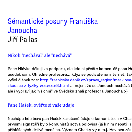
Sémantické posuny Františka
Janoucha
Jiří Pallas
Nikoli "nechával" ale "nechává"
Pane Hlávko děkuji za podporu, ale kdo si přečte komentář pana Haš
úsudek sám. Ohledně profesora... když se podíváte na internet, t
vyšel článek zde:
http://trebicsky.denik.cz/zpravy_region/merklova
zkousce-z-fyziky-20120128.html
... nejen, že se Janouch nechává t
ale i vypráví jak "všichni" ve Švédsku znali profesora Janoucha :-)
Pane Hašek, ověřte si vaše údaje
Nechápu kde bere pan Hašek zaručené údaje o komunistech v Char
prvními signatáři bylo komunistů sotva polovina (já k nim nepatřil) 
přihlášených drtivá menšina. Význam Charty 77 a m.j. Havlova zás