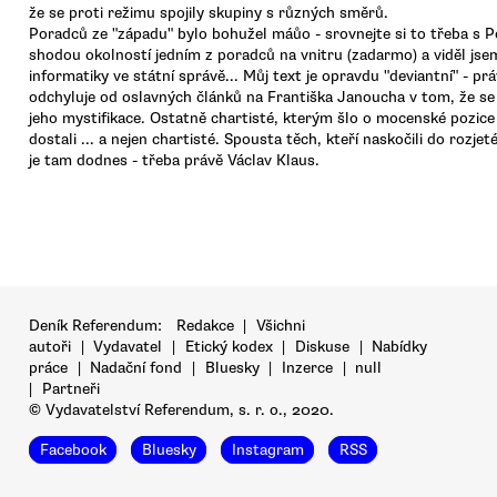
že se proti režimu spojily skupiny s různých směrů.
Poradců ze "západu" bylo bohužel máůo - srovnejte si to třeba s P
shodou okolností jedním z poradců na vnitru (zadarmo) a viděl js
informatiky ve státní správě... Můj text je opravdu "deviantní" - pr
odchyluje od oslavných článků na Františka Janoucha v tom, že se
jeho mystifikace. Ostatně chartisté, kterým šlo o mocenské pozice
dostali ... a nejen chartisté. Spousta těch, kteří naskočili do rozje
je tam dodnes - třeba právě Václav Klaus.
Deník Referendum:
Redakce
|
Všichni
autoři
|
Vydavatel
|
Etický kodex
|
Diskuse
|
Nabídky
práce
|
Nadační fond
|
Bluesky
|
Inzerce
|
null
|
Partneři
© Vydavatelství Referendum, s. r. o., 2020.
Facebook
Bluesky
Instagram
RSS