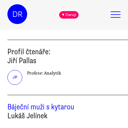
DR
♥ Daruji
Profil čtenáře:
Jiří
Pallas
Profese:
Analytik
JP
Báječní muži s kytarou
Lukáš Jelínek