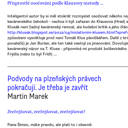
Přisprostlé osočování podle Klausovy metody ...
Inteligentní autor by si měl stokrát rozmyslet osočovat někoho 
kavárenského čehokoli - nechce li být zařazen do Klausova (Hrad) 
Klusák není žadný kavárenský remcal, ale hudební kritik a jeho člán
http://klusak.blogspot.se/2012/04/iniciativnim-klusem.html?spref
způsobem vysvětluje proč není Tomáš Klus písničkářem. Další z kri
povalečů) je Jan Burian, ale ten také nestojí za jmenování. Dovolujis
kavárenský názor na T. Kluse - připomíná mi produkt bolševickéh
Frýdla (nebo to byl Frídl) ...
Podvody na plzeňských právech
pokračují. Je třeba je zavřít
Martin Marek
Zveřejňovat, zveřejňovat, zveřejňovat!
Pane Šimso, máte pravdu, ale platí to i obecně: