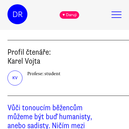
DR
♥ Daruji
Profil čtenáře:
Karel
Vojta
Profese:
student
KV
Vůči tonoucím běžencům
můžeme být buď humanisty,
anebo sadisty. Ničím mezi