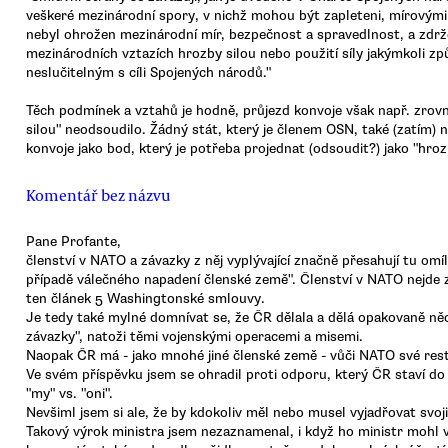
veškeré mezinárodní spory, v nichž mohou být zapleteni, mírovými
nebyl ohrožen mezinárodní mír, bezpečnost a spravedlnost, a zdrž
mezinárodních vztazích hrozby silou nebo použití síly jakýmkoli 
neslučitelným s cíli Spojených národů."
Těch podmínek a vztahů je hodně, průjezd konvoje však např. zrov
silou" neodsoudilo. Žádný stát, který je členem OSN, také (zatím) 
konvoje jako bod, který je potřeba projednat (odsoudit?) jako "hroz
Komentář bez názvu
Pane Profante,
členství v NATO a závazky z něj vyplývající značně přesahují tu o
případě válečného napadení členské země". Členství v NATO nejde 
ten článek 5 Washingtonské smlouvy.
Je tedy také mylné domnívat se, že ČR dělala a dělá opakovaně ně
závazky", natoži těmi vojenskými operacemi a misemi.
Naopak ČR má - jako mnohé jiné členské země - vůči NATO své rest
Ve svém příspěvku jsem se ohradil proti odporu, který ČR staví do 
"my" vs. "oni".
Nevšiml jsem si ale, že by kdokoliv měl nebo musel vyjadřovat svo
Takový výrok ministra jsem nezaznamenal, i když ho ministr mohl v