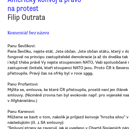
na protest
Filip Outrata
Komentář bez názvu
Panu Ševčíkovi:
Pane Ševčíku, nejste stát. Jste občan. Jste občan státu, který v 
fungoval na principu zastupitelské demokracie (a až do dneška tak 
i když třeba právě Vy nejste stoupencem NATO, Vaši spoluobčané r
zastupovat činitelé, kteří stoupenci NATO jsou. Proto ČR k Severo
přistoupila. Pravý čas na ofrky byl v roce 1999.
Panu Profantovi:
Mýlíte se, smlouva, ke které ČR přistoupila, prostě není jen člán
smlouvy. (Nicméně zrovna ten byl evokován např. pro vojenské na
v Afghánistánu.)
Panu Karenovi:
Můžeme se bavit o tom, nakolik je průjezd konvoje "hrozba silou" 
následujícím (čl. 1 SA smlouvy):
"Smluvní strany se zavazují, jak je uvedeno v Chartě Spojených ná