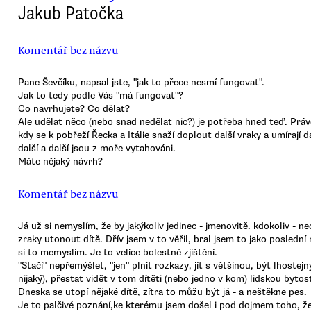
Jakub Patočka
Komentář bez názvu
Pane Ševčíku, napsal jste, "jak to přece nesmí fungovat".
Jak to tedy podle Vás "má fungovat"?
Co navrhujete? Co dělat?
Ale udělat něco (nebo snad nedělat nic?) je potřeba hned teď. Právě
kdy se k pobřeží Řecka a Itálie snaží doplout další vraky a umírají dal
další a další jsou z moře vytahováni.
Máte nějaký návrh?
Komentář bez názvu
Já už si nemyslím, že by jakýkoliv jedinec - jmenovitě. kdokoliv - n
zraky utonout dítě. Dřív jsem v to věřil, bral jsem to jako poslední
si to memyslím. Je to velice bolestné zjištění.
"Stačí" nepřemýšlet, "jen" plnit rozkazy, jít s většinou, být lhostejný
nijaký), přestat vidět v tom dítěti (nebo jedno v kom) lidskou bytost
Dneska se utopí nějaké dítě, zítra to můžu být já - a neštěkne pes.
Je to palčivé poznání,ke kterému jsem došel i pod dojmem toho, že 