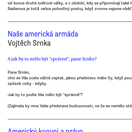
od konce druhé světové války, a v období, kdy se připomínají také h
Sadismus je totiž velice pohodlný postoj, když zrovna nejsme oběť
Naše americká armáda
Vojtěch Srnka
A jak by to mělo být "správně", pane Srnko?
Pane Srnko,
chci se Vás zcela vážně zeptat, jakou představu máte Vy, když po
způsob coby - kdyby.
Jak by to podle Vás mělo být "správně"?
(Zajímala by mne Vaše představa budoucnosti, ne že se nemělo stát
Americký konvoj a právo