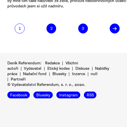
by mne tím také nadzvedl ze židle, protože nedobrovolných účast
průvodech jsem si užil nadmíru.
→
1
2
3
Deník Referendum:
Redakce
|
Všichni
autoři
|
Vydavatel
|
Etický kodex
|
Diskuse
|
Nabídky
práce
|
Nadační fond
|
Bluesky
|
Inzerce
|
null
|
Partneři
© Vydavatelství Referendum, s. r. o., 2020.
Facebook
Bluesky
Instagram
RSS