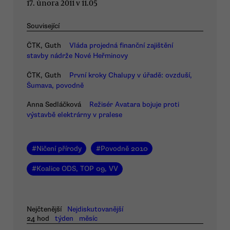
17. února 2011 v 11.05
Související
ČTK, Guth
Vláda projedná finanční zajištění
stavby nádrže Nové Heřminovy
ČTK, Guth
První kroky Chalupy v úřadě: ovzduší,
Šumava, povodně
Anna Sedláčková
Režisér Avatara bojuje proti
výstavbě elektrárny v pralese
#
Ničení přírody
#
Povodně 2010
#
Koalice ODS, TOP 09, VV
Nejčtenější
Nejdiskutovanější
24 hod
týden
měsíc