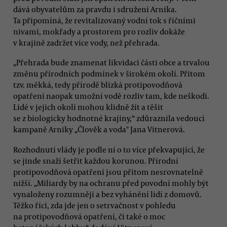
dává obyvatelům za pravdu i sdružení Arnika.
Ta připomíná, že revitalizovaný vodní tok s říčními
nivami, mokřady a prostorem pro rozliv dokáže
v krajině zadržet více vody, než přehrada.
„Přehrada bude znamenat likvidaci části obce a trvalou
změnu přírodních podmínek v širokém okolí. Přitom
tzv. měkká, tedy přírodě blízká protipovodňová
opatření naopak umožní vodě rozliv tam, kde neškodí.
Lidé v jejich okolí mohou klidně žít a těšit
se z biologicky hodnotné krajiny,“ zdůraznila vedoucí
kampaně Arniky „Člověk a voda" Jana Vitnerová.
Rozhodnutí vlády je podle ní o to více překvapující, že
se jinde snaží šetřit každou korunou. Přírodní
protipovodňová opatření jsou přitom nesrovnatelně
nižší. „Miliardy by na ochranu před povodní mohly být
vynaloženy rozumněji a bez vyhánění lidí z domovů.
Těžko říci, zda jde jen o setrvačnost v pohledu
na protipovodňová opatření, či také o moc