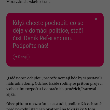
Moravskoslezského kraje.
×
Když chcete pochopit, co se
děje v domácí politice, stačí
číst Deník Referendum.
Podpořte nás!
♥ Daruji
„Lidé z obce odejdou, protože nemají kde by si postavili
náhradní domy. Odchod každé rodiny se přitom projeví
v obecním rozpočtu i v dotačních penězích," varoval
Sijka.
Obec přitom upozorňuje na studii, podle níž k ochraně
před povodní stačí jen opatření na toku řeky. V tom