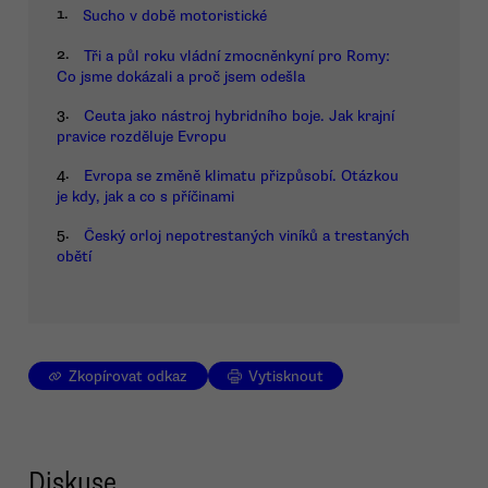
1.
Sucho v době motoristické
2.
Tři a půl roku vládní zmocněnkyní pro Romy:
Co jsme dokázali a proč jsem odešla
3.
Ceuta jako nástroj hybridního boje. Jak krajní
pravice rozděluje Evropu
4.
Evropa se změně klimatu přizpůsobí. Otázkou
je kdy, jak a co s příčinami
5.
Český orloj nepotrestaných viníků a trestaných
obětí
Zkopírovat odkaz
Vytisknout
Diskuse