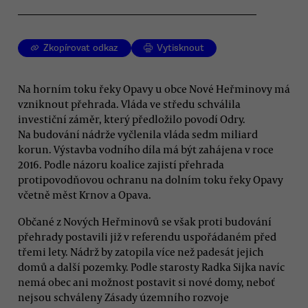
Zkopírovat odkaz
Vytisknout
Na horním toku řeky Opavy u obce Nové Heřminovy má
vzniknout přehrada. Vláda ve středu schválila
investiční záměr, který předložilo povodí Odry.
Na budování nádrže vyčlenila vláda sedm miliard
korun. Výstavba vodního díla má být zahájena v roce
2016. Podle názoru koalice zajistí přehrada
protipovodňovou ochranu na dolním toku řeky Opavy
včetně měst Krnov a Opava.
Občané z Nových Heřminovů se však proti budování
přehrady postavili již v referendu uspořádaném před
třemi lety. Nádrž by zatopila více než padesát jejich
domů a další pozemky. Podle starosty Radka Sijka navíc
nemá obec ani možnost postavit si nové domy, neboť
nejsou schváleny Zásady územního rozvoje