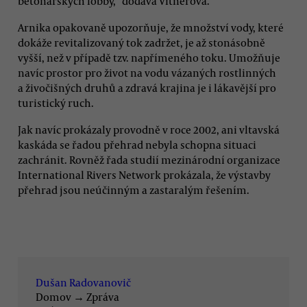
betonářských lobby,“ dodává Vitnerová.
Arnika opakovaně upozorňuje, že množství vody, které
dokáže revitalizovaný tok zadržet, je až stonásobně
vyšší, než v případě tzv. napřímeného toku. Umožňuje
navíc prostor pro život na vodu vázaných rostlinných
a živočišných druhů a zdravá krajina je i lákavější pro
turistický ruch.
Jak navíc prokázaly provodně v roce 2002, ani vltavská
kaskáda se řadou přehrad nebyla schopna situaci
zachránit. Rovněž řada studií mezinárodní organizace
International Rivers Network prokázala, že výstavby
přehrad jsou neúčinným a zastaralým řešením.
Dušan Radovanovič
Domov
→
Zpráva