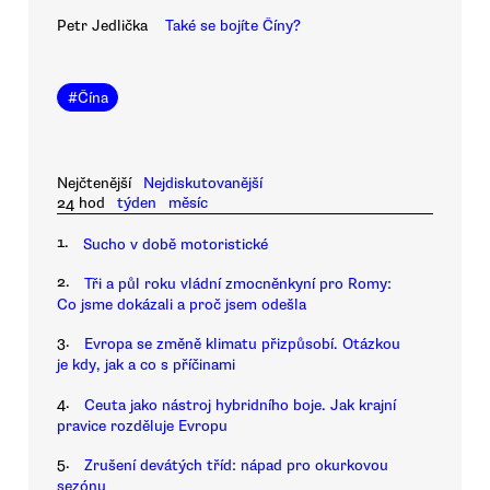
Petr Jedlička
Také se bojíte Číny?
#
Čína
Nejčtenější
Nejdiskutovanější
24 hod
týden
měsíc
1.
Sucho v době motoristické
2.
Tři a půl roku vládní zmocněnkyní pro Romy:
Co jsme dokázali a proč jsem odešla
3.
Evropa se změně klimatu přizpůsobí. Otázkou
je kdy, jak a co s příčinami
4.
Ceuta jako nástroj hybridního boje. Jak krajní
pravice rozděluje Evropu
5.
Zrušení devátých tříd: nápad pro okurkovou
sezónu