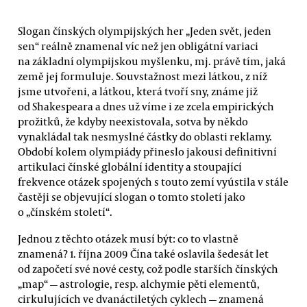
Slogan čínských olympijských her „Jeden svět, jeden
sen“ reálně znamenal víc než jen obligátní variaci
na základní olympijskou myšlenku, mj. právě tím, jaká
země jej formuluje. Souvstažnost mezi látkou, z níž
jsme utvořeni, a látkou, která tvoří sny, známe již
od Shakespeara a dnes už víme i ze zcela empirických
prožitků, že kdyby neexistovala, sotva by někdo
vynakládal tak nesmyslné částky do oblasti reklamy.
Období kolem olympiády přineslo jakousi definitivní
artikulaci čínské globální identity a stoupající
frekvence otázek spojených s touto zemí vyústila v stále
častěji se objevující slogan o tomto století jako
o „čínském století“.
Jednou z těchto otázek musí být: co to vlastně
znamená? 1. října 2009 Čína také oslavila šedesát let
od započetí své nové cesty, což podle starších čínských
„map“ — astrologie, resp. alchymie pěti elementů,
cirkulujících ve dvanáctiletých cyklech — znamená