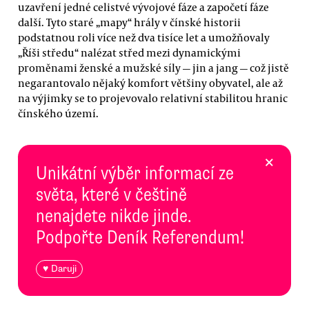
uzavření jedné celistvé vývojové fáze a započetí fáze
další. Tyto staré „mapy“ hrály v čínské historii
podstatnou roli více než dva tisíce let a umožňovaly
„Říši středu“ nalézat střed mezi dynamickými
proměnami ženské a mužské síly — jin a jang — což jistě
negarantovalo nějaký komfort většiny obyvatel, ale až
na výjimky se to projevovalo relativní stabilitou hranic
čínského území.
×
Unikátní výběr informací ze
světa, které v češtině
nenajdete nikde jinde.
Podpořte Deník Referendum!
♥ Daruji