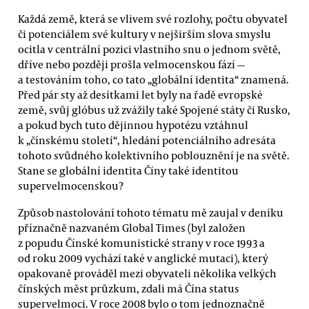
Každá země, která se vlivem své rozlohy, počtu obyvatel
či potenciálem své kultury v nejširším slova smyslu
ocitla v centrální pozici vlastního snu o jednom světě,
dříve nebo později prošla velmocenskou fází —
a testováním toho, co tato „globální identita“ znamená.
Před pár sty až desítkami let byly na řadě evropské
země, svůj glóbus už zvážily také Spojené státy či Rusko,
a pokud bych tuto dějinnou hypotézu vztáhnul
k „čínskému století“, hledání potenciálního adresáta
tohoto svůdného kolektivního poblouznění je na světě.
Stane se globální identita Číny také identitou
supervelmocenskou?
Způsob nastolování tohoto tématu mě zaujal v deníku
příznačně nazvaném Global Times (byl založen
z popudu Čínské komunistické strany v roce 1993 a
od roku 2009 vychází také v anglické mutaci), který
opakovaně prováděl mezi obyvateli několika velkých
čínských měst průzkum, zdali má Čína status
supervelmoci. V roce 2008 bylo o tom jednoznačně