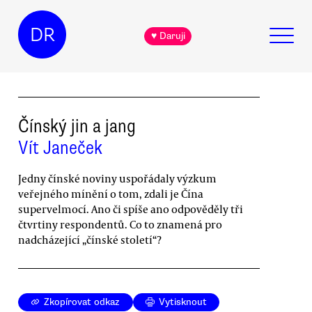
DR
♥ Daruji
Čínský jin a jang
Vít Janeček
Jedny čínské noviny uspořádaly výzkum
veřejného mínění o tom, zdali je Čína
supervelmocí. Ano či spíše ano odpověděly tři
čtvrtiny respondentů. Co to znamená pro
nadcházející „čínské století“?
Zkopírovat odkaz
Vytisknout