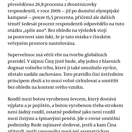
přesvědčeno 26,8 procenta z dvoutisícovky
respondentů, v roce 2009 — již po doznění olympijské
kampaně — pouze 15,5 procenta, přičemž ale dalších
téměř šedesát procent respondentů odpovědělo na tuto
otázku „spíše ano“. Bez ohledu na výsledek stojí
za pozornost sám fakt, že je tato otázka v čínském
veřejném prostoru nastolována.
Supervelmoc má větší vliv na tvorbu globálních
pravidel. V zájmu Číny jistě bude, aby jedno z hlavních
dogmat volného trhu, které ji také umožnilo vyrůst,
zůstalo nadále zachováno. Toto pravidlo činí ústředním
principem zboží a to musí volně cirkulovat a soutěžit
bez ohledu na kontext svého vzniku.
Rozdíl mezi botou vyrobenou ševcem, který dostává
výplatu a je pojištěn, a botou vyrobenou třeba otrokem
není žádný rozdíl, ostatně podobně jako není rozdíl
mezi čistými a špinavými penězi. Jde o rovné soutěžní
podmínky. Bude zajímavé sledovat, jestli a kam Čína
přitvrdí, jestli rovnováha mezi její asymetrickou