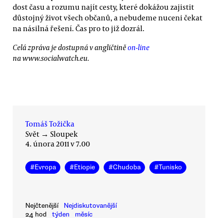
dost času a rozumu najít cesty, které dokážou zajistit
důstojný život všech občanů, a nebudeme nuceni čekat
na násilná řešení. Čas pro to již dozrál.
Celá zpráva je dostupná v angličtině
on-line
na www.socialwatch.eu.
Tomáš Tožička
Svět
→
Sloupek
4. února 2011 v 7.00
#
Evropa
#
Etiopie
#
Chudoba
#
Tunisko
Nejčtenější
Nejdiskutovanější
24 hod
týden
měsíc