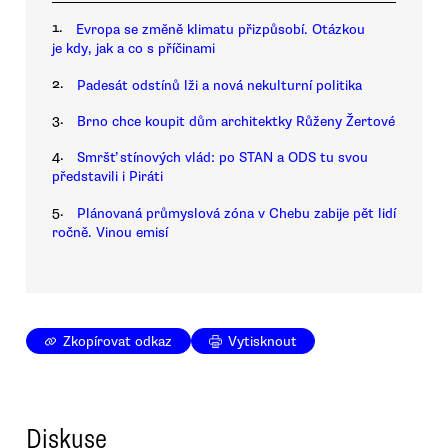
1.
Evropa se změně klimatu přizpůsobí. Otázkou
je kdy, jak a co s příčinami
2.
Padesát odstínů lži a nová nekulturní politika
3.
Brno chce koupit dům architektky Růženy Žertové
4.
Smršť stínových vlád: po STAN a ODS tu svou
představili i Piráti
5.
Plánovaná průmyslová zóna v Chebu zabije pět lidí
ročně. Vinou emisí
Zkopírovat odkaz
Vytisknout
Diskuse