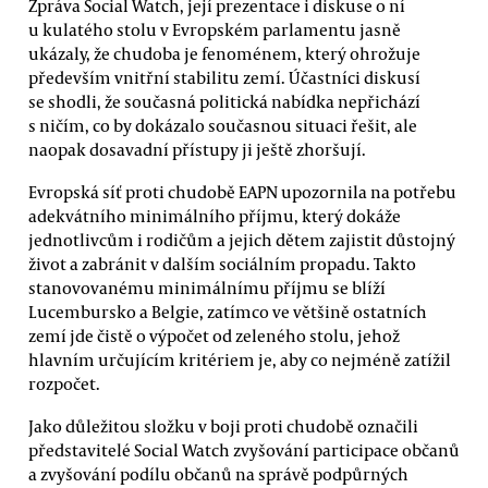
Zpráva Social Watch, její prezentace i diskuse o ní
u kulatého stolu v Evropském parlamentu jasně
ukázaly, že chudoba je fenoménem, který ohrožuje
především vnitřní stabilitu zemí. Účastníci diskusí
se shodli, že současná politická nabídka nepřichází
s ničím, co by dokázalo současnou situaci řešit, ale
naopak dosavadní přístupy ji ještě zhoršují.
Evropská síť proti chudobě EAPN upozornila na potřebu
adekvátního minimálního příjmu, který dokáže
jednotlivcům i rodičům a jejich dětem zajistit důstojný
život a zabránit v dalším sociálním propadu. Takto
stanovovanému minimálnímu příjmu se blíží
Lucembursko a Belgie, zatímco ve většině ostatních
zemí jde čistě o výpočet od zeleného stolu, jehož
hlavním určujícím kritériem je, aby co nejméně zatížil
rozpočet.
Jako důležitou složku v boji proti chudobě označili
představitelé Social Watch zvyšování participace občanů
a zvyšování podílu občanů na správě podpůrných