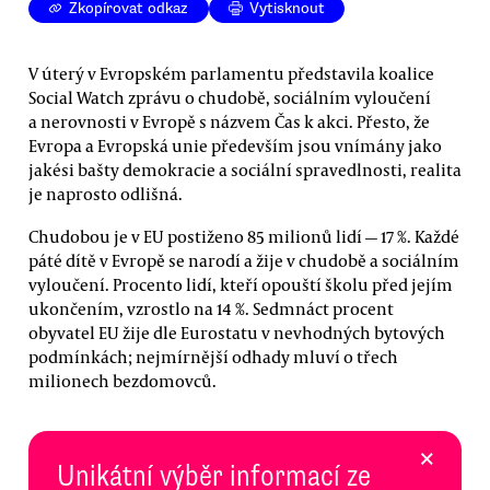
Zkopírovat odkaz
Vytisknout
V úterý v Evropském parlamentu představila koalice
Social Watch zprávu o chudobě, sociálním vyloučení
a nerovnosti v Evropě s názvem Čas k akci. Přesto, že
Evropa a Evropská unie především jsou vnímány jako
jakési bašty demokracie a sociální spravedlnosti, realita
je naprosto odlišná.
Chudobou je v EU postiženo 85 milionů lidí — 17 %. Každé
páté dítě v Evropě se narodí a žije v chudobě a sociálním
vyloučení. Procento lidí, kteří opouští školu před jejím
ukončením, vzrostlo na 14 %. Sedmnáct procent
obyvatel EU žije dle Eurostatu v nevhodných bytových
podmínkách; nejmírnější odhady mluví o třech
milionech bezdomovců.
×
Unikátní výběr informací ze