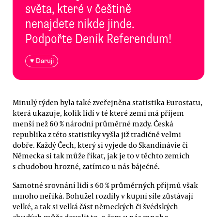
světa, které v češtině
nenajdete nikde jinde.
Podpořte Deník Referendum!
♥ Daruji
Minulý týden byla také zveřejněna statistika Eurostatu,
která ukazuje, kolik lidí v té které zemi má příjem
menší než 60 % národní průměrné mzdy. Česká
republika z této statistiky vyšla již tradičně velmi
dobře. Každý Čech, který si vyjede do Skandinávie či
Německa si tak může říkat, jak je to v těchto zemích
s chudobou hrozné, zatímco u nás báječné.
Samotné srovnání lidí s 60 % průměrných příjmů však
mnoho neříká. Bohužel rozdíly v kupní síle zůstávají
velké, a tak si velká část německých či švédských
chudých může dovolit to, o čem u nás mnoho