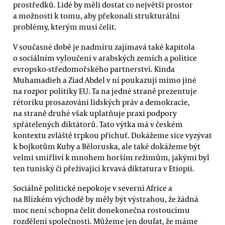
prostředků. Lidé by měli dostat co největší prostor
a možnosti k tomu, aby překonali strukturální
problémy, kterým musí čelit.
V současné době je nadmíru zajímavá také kapitola
o sociálním vyloučení v arabských zemích a politice
evropsko-středomořského partnerství. Kinda
Muhamadieh a Ziad Abdel v ní poukazují mimo jiné
na rozpor politiky EU. Ta na jedné straně prezentuje
rétoriku prosazování lidských práv a demokracie,
na straně druhé však uplatňuje praxi podpory
spřátelených diktátorů. Tato výtka má v českém
kontextu zvláště trpkou příchuť. Dokážeme sice vyzývat
k bojkotům Kuby a Běloruska, ale také dokážeme být
velmi smířliví k mnohem horším režimům, jakými byl
ten tuniský či přežívající krvavá diktatura v Etiopii.
Sociálně politické nepokoje v severní Africe a
na Blízkém východě by měly být výstrahou, že žádná
moc není schopna čelit donekonečna rostoucímu
rozdělení společnosti. Můžeme jen doufat, že máme