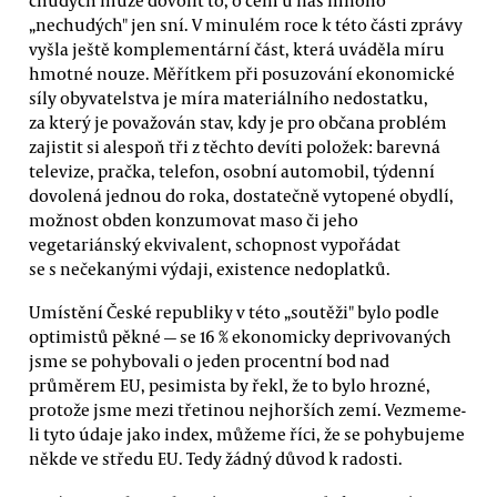
„nechudých" jen sní. V minulém roce k této části zprávy
vyšla ještě komplementární část, která uváděla míru
hmotné nouze. Měřítkem při posuzování ekonomické
síly obyvatelstva je míra materiálního nedostatku,
za který je považován stav, kdy je pro občana problém
zajistit si alespoň tři z těchto devíti položek: barevná
televize, pračka, telefon, osobní automobil, týdenní
dovolená jednou do roka, dostatečně vytopené obydlí,
možnost obden konzumovat maso či jeho
vegetariánský ekvivalent, schopnost vypořádat
se s nečekanými výdaji, existence nedoplatků.
Umístění České republiky v této „soutěži" bylo podle
optimistů pěkné — se 16 % ekonomicky deprivovaných
jsme se pohybovali o jeden procentní bod nad
průměrem EU, pesimista by řekl, že to bylo hrozné,
protože jsme mezi třetinou nejhorších zemí. Vezmeme-
li tyto údaje jako index, můžeme říci, že se pohybujeme
někde ve středu EU. Tedy žádný důvod k radosti.