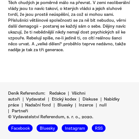
Těch chudých je poměrně málo na převrat. V zemi neoliberální
vlády jsou to navíc takoví, o kterých vládci a jejich sluhové
tvrdí, že jsou prostě neúspěšní, za což si mohou sami.
Příslušníci většinové společnosti se za ně bít nebudou, věrni
další demagogii – postarej se každý sám o sebe. Dějiny navíc
ukazují, že ti nebědnější nikdy nemají dost psychických sil ke
vzpouře. Rebelují spíše, ne-li jedině ti, co cítí reálnou šanci
něco urvat. A „velké dělení“ proběhlo teprve nedávno, takže
naděje je tak za tři generace.
Deník Referendum:
Redakce
|
Všichni
autoři
|
Vydavatel
|
Etický kodex
|
Diskuse
|
Nabídky
práce
|
Nadační fond
|
Bluesky
|
Inzerce
|
null
|
Partneři
© Vydavatelství Referendum, s. r. o., 2020.
Facebook
Bluesky
Instagram
RSS