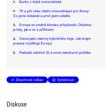
1.
Sucho v době motoristické
2.
Tři a půl roku vládní zmocněnkyní pro Romy:
Co jsme dokázali a proč jsem odešla
3.
Evropa se změně klimatu přizpůsobí. Otázkou
je kdy, jak a co s příčinami
4.
Ceuta jako nástroj hybridního boje. Jak krajní
pravice rozděluje Evropu
5.
Padesát odstínů lži a nová nekulturní politika
Zkopírovat odkaz
Vytisknout
Diskuse