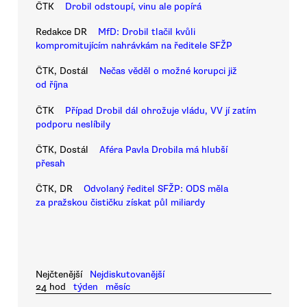
ČTK
Drobil odstoupí, vinu ale popírá
Redakce DR
MfD: Drobil tlačil kvůli
kompromitujícím nahrávkám na ředitele SFŽP
ČTK, Dostál
Nečas věděl o možné korupci již
od října
ČTK
Případ Drobil dál ohrožuje vládu, VV jí zatím
podporu neslíbily
ČTK, Dostál
Aféra Pavla Drobila má hlubší
přesah
ČTK, DR
Odvolaný ředitel SFŽP: ODS měla
za pražskou čističku získat půl miliardy
Nejčtenější
Nejdiskutovanější
24 hod
týden
měsíc