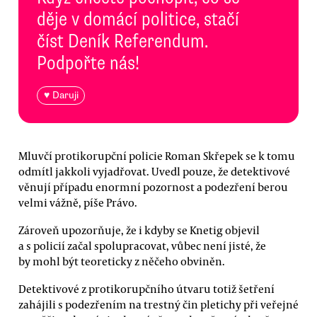
děje v domácí politice, stačí
číst Deník Referendum.
Podpořte nás!
♥ Daruji
Mluvčí protikorupční policie Roman Skřepek se k tomu
odmítl jakkoli vyjadřovat. Uvedl pouze, že detektivové
věnují případu enormní pozornost a podezření berou
velmi vážně, píše Právo.
Zároveň upozorňuje, že i kdyby se Knetig objevil
a s policií začal spolupracovat, vůbec není jisté, že
by mohl být teoreticky z něčeho obviněn.
Detektivové z protikorupčního útvaru totiž šetření
zahájili s podezřením na trestný čin pletichy při veřejné