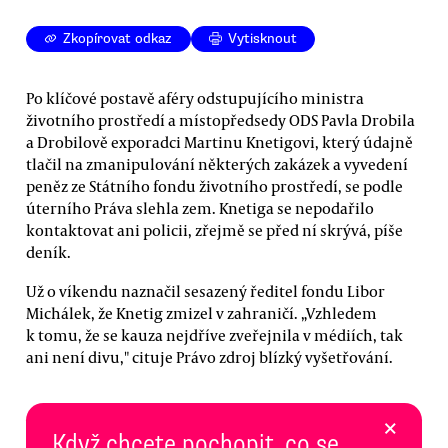
Zkopírovat odkaz
Vytisknout
Po klíčové postavě aféry odstupujícího ministra
životního prostředí a místopředsedy ODS Pavla Drobila
a Drobilově exporadci Martinu Knetigovi, který údajně
tlačil na zmanipulování některých zakázek a vyvedení
peněz ze Státního fondu životního prostředí, se podle
úterního Práva slehla zem. Knetiga se nepodařilo
kontaktovat ani policii, zřejmě se před ní skrývá, píše
deník.
Už o víkendu naznačil sesazený ředitel fondu Libor
Michálek, že Knetig zmizel v zahraničí. „Vzhledem
k tomu, že se kauza nejdříve zveřejnila v médiích, tak
ani není divu," cituje Právo zdroj blízký vyšetřování.
×
Když chcete pochopit, co se