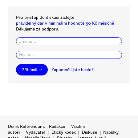
Pro přístup do diskusí zadejte
pravidelný dar v minimální hodnotě 50 Kč měsíčně
Děkujeme za podporu.
Přihlásit →
Zapomněli jste heslo?
Deník Referendum:
Redakce
|
Všichni
autoři
|
Vydavatel
|
Etický kodex
|
Diskuse
|
Nabídky