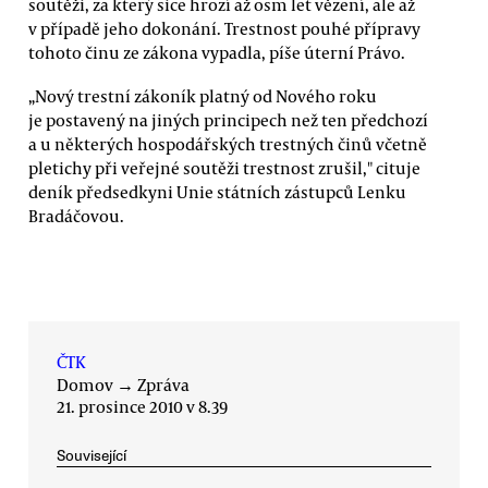
soutěži, za který sice hrozí až osm let vězení, ale až
v případě jeho dokonání. Trestnost pouhé přípravy
tohoto činu ze zákona vypadla, píše úterní Právo.
„Nový trestní zákoník platný od Nového roku
je postavený na jiných principech než ten předchozí
a u některých hospodářských trestných činů včetně
pletichy při veřejné soutěži trestnost zrušil," cituje
deník předsedkyni Unie státních zástupců Lenku
Bradáčovou.
ČTK
Domov
→
Zpráva
21. prosince 2010 v 8.39
Související