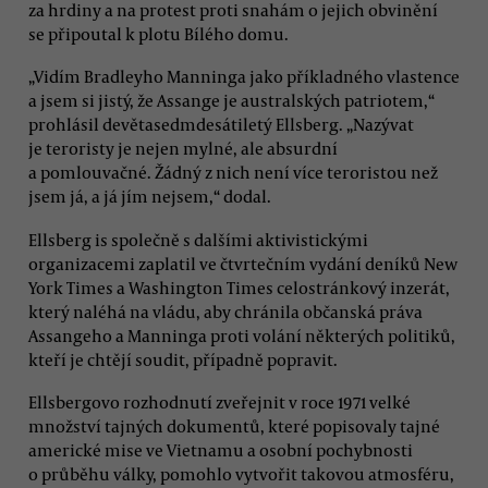
za hrdiny a na protest proti snahám o jejich obvinění
se připoutal k plotu Bílého domu.
„Vidím Bradleyho Manninga jako příkladného vlastence
a jsem si jistý, že Assange je australských patriotem,“
prohlásil devětasedmdesátiletý Ellsberg. „Nazývat
je teroristy je nejen mylné, ale absurdní
a pomlouvačné. Žádný z nich není více teroristou než
jsem já, a já jím nejsem,“ dodal.
Ellsberg is společně s dalšími aktivistickými
organizacemi zaplatil ve čtvrtečním vydání deníků New
York Times a Washington Times celostránkový inzerát,
který naléhá na vládu, aby chránila občanská práva
Assangeho a Manninga proti volání některých politiků,
kteří je chtějí soudit, případně popravit.
Ellsbergovo rozhodnutí zveřejnit v roce 1971 velké
množství tajných dokumentů, které popisovaly tajné
americké mise ve Vietnamu a osobní pochybnosti
o průběhu války, pomohlo vytvořit takovou atmosféru,