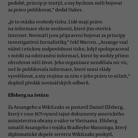
podobě, princip je tentýž, a my bychom měli bojovat
za právo publikovat,“ dodal Oakes.
„Je to otázka svobody tisku. Lidé mají právo
na informace skrze možnosti, které jim otevírá
internet. Novináři jsou připravení bojovat za principy
investigativní žurnalistiky,“ řekl Warren. „Assange vzal
vážně i etickou zodpovědnost tisku, když spolupracoval
s médii na odstranění informací, které by mohly přímo
ohrožovat něčí život. Jeho organizace neudělala nic víc,
než že publikovala informace, které musí vlády
vysvětlovat, a my stojíme za ním v jeho právu to učinit,“
doplnil předák novinářských odborů.
Ellsberg na řetězu
Za Assangeho a WikiLeaks se postavil Daniel Ellsberg,
který v roce 1971 vynesl tajné dokumenty amerického
ministerstva obrany o válce ve Vietnamu. Ellsberg
označil Assangeho i vojáka Bradleyho Manninga, který
diplomatické depeše serveru WikiLeaks poskytl,