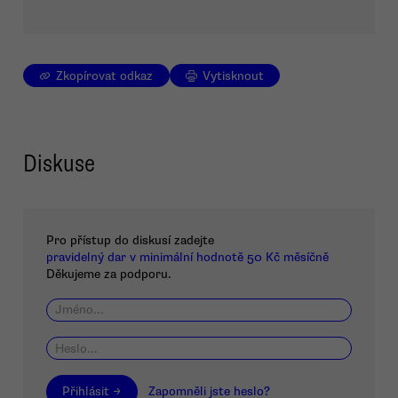
Zkopírovat odkaz
Vytisknout
Diskuse
Pro přístup do diskusí zadejte
pravidelný dar v minimální hodnotě 50 Kč měsíčně
Děkujeme za podporu.
Přihlásit →
Zapomněli jste heslo?