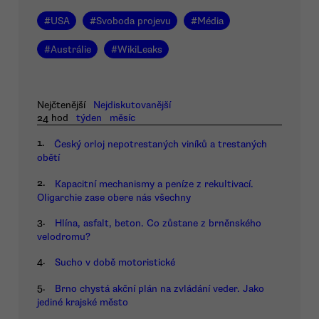
#
USA
#
Svoboda projevu
#
Média
#
Austrálie
#
WikiLeaks
Nejčtenější
Nejdiskutovanější
24 hod
týden
měsíc
1.
Český orloj nepotrestaných viníků a trestaných
obětí
2.
Kapacitní mechanismy a peníze z rekultivací.
Oligarchie zase obere nás všechny
3.
Hlína, asfalt, beton. Co zůstane z brněnského
velodromu?
4.
Sucho v době motoristické
5.
Brno chystá akční plán na zvládání veder. Jako
jediné krajské město