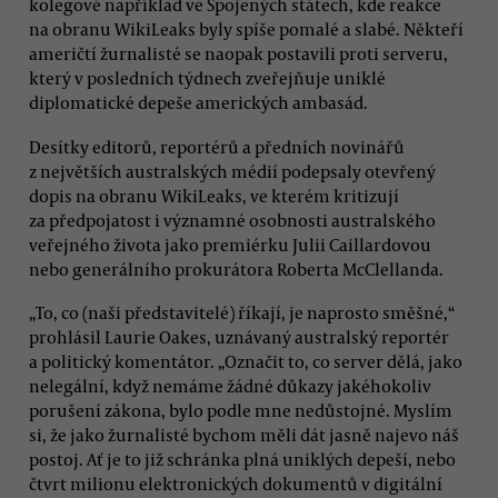
kolegové například ve Spojených státech, kde reakce
na obranu WikiLeaks byly spíše pomalé a slabé. Někteří
američtí žurnalisté se naopak postavili proti serveru,
který v posledních týdnech zveřejňuje uniklé
diplomatické depeše amerických ambasád.
Desítky editorů, reportérů a předních novinářů
z největších australských médií podepsaly otevřený
dopis na obranu WikiLeaks, ve kterém kritizují
za předpojatost i významné osobnosti australského
veřejného života jako premiérku Julii Caillardovou
nebo generálního prokurátora Roberta McClellanda.
„To, co (naši představitelé) říkají, je naprosto směšné,“
prohlásil Laurie Oakes, uznávaný australský reportér
a politický komentátor. „Označit to, co server dělá, jako
nelegální, když nemáme žádné důkazy jakéhokoliv
porušení zákona, bylo podle mne nedůstojné. Myslím
si, že jako žurnalisté bychom měli dát jasně najevo náš
postoj. Ať je to již schránka plná uniklých depeší, nebo
čtvrt milionu elektronických dokumentů v digitální