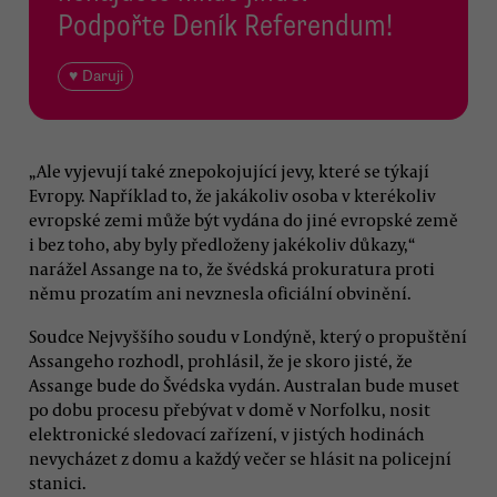
Podpořte Deník Referendum!
♥ Daruji
„Ale vyjevují také znepokojující jevy, které se týkají
Evropy. Například to, že jakákoliv osoba v kterékoliv
evropské zemi může být vydána do jiné evropské země
i bez toho, aby byly předloženy jakékoliv důkazy,“
narážel Assange na to, že švédská prokuratura proti
němu prozatím ani nevznesla oficiální obvinění.
Soudce Nejvyššího soudu v Londýně, který o propuštění
Assangeho rozhodl, prohlásil, že je skoro jisté, že
Assange bude do Švédska vydán. Australan bude muset
po dobu procesu přebývat v domě v Norfolku, nosit
elektronické sledovací zařízení, v jistých hodinách
nevycházet z domu a každý večer se hlásit na policejní
stanici.