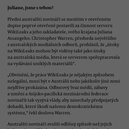
Juliane, jsme s tebou!
Přední australští novináři se mezitím v otevřeném
dopise poprvé otevřeně postavili za činnost serveru
WikiLeaks a jeho zakladatele, svého krajana Juliana
Assangeho. Christopher Warren, předseda největšího
z australských mediálních odborů, prohlásil, že „útoky
na WikiLeaks mohou být viděny také jako útoky
na australská média, která se serverem spolupracovala
na vydávání uniklých materiálů“.
„Obvinění, že práce WikiLeaks je nějakým způsobem
nelegální, musí být v Austrálii nebo jakékoliv jiné zemi
nejdříve prokázána. Odborový Svaz médií, zábavy
a umění a Asijsko-pacifická mezinárodní federace
novinářů tak vyzývá vlády, aby zanechaly předpojatých
dohadů, které škodí našemu demokratickému
systému,“ řekl doslova Warren.
Australští novináři zvolili odlišný způsob než jejich