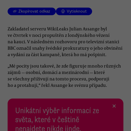
Zkopírovat odkaz
Vytisknout
Zakladatel serveru WikiLeaks Julian Assange byl
ve čtvrtek v noci propuštěn z londýnského vězení
na kauci. V následném rozhovoru pro televizní stanici
BBC označil snahy švédské prokuratury o jeho obvinění
a vydání za část kampaně, která ho má pošpinit.
„Mé pocity jsou takové, že zde figuruje mnoho různých
zájmů — osobní, domácí a mezinárodní — které
se všechny přiživují na tomto procesu, podporují
ho a protahují,“ řekl Assange ke svému případu.
×
Unikátní výběr informací ze
světa, které v češtině
nenajdete nikde jinde.