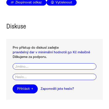
Zkopírovat odkaz
Vytisknout
Diskuse
Pro přístup do diskusí zadejte
pravidelný dar v minimální hodnotě 50 Kč měsíčně
Děkujeme za podporu.
Přihlásit →
Zapomněli jste heslo?