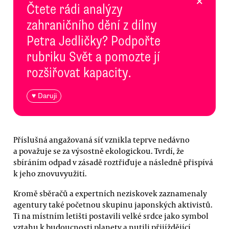
×
Čtete rádi analýzy
zahraničního dění z dílny
Petra Jedličky? Podpořte
rubriku Svět a pomozte jí
rozšiřovat kapacity.
♥ Daruji
Příslušná angažovaná síť vznikla teprve nedávno
a považuje se za výsostně ekologickou. Tvrdí, že
sbíráním odpad v zásadě roztřiďuje a následně přispívá
k jeho znovuvyužití.
Kromě sběračů a expertních neziskovek zaznamenaly
agentury také početnou skupinu japonských aktivistů.
Ti na místním letišti postavili velké srdce jako symbol
vztahu k budoucnosti planety a nutili přijíždějící