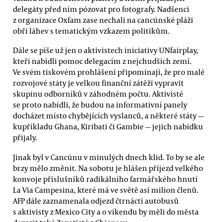
delegáty před ním pózovat pro fotografy. Nadšenci
z organizace Oxfam zase nechali na cancúnské pláži
obří láhev s tematickým vzkazem politikům.
Dále se píše už jen o aktivistech iniciativy UNfairplay,
kteří nabídli pomoc delegacím z nejchudších zemí.
Ve svém tiskovém prohlášení připomínají, že pro malé
rozvojové státy je velkou finanční zátěží vypravit
skupinu odborníků v záhodném počtu. Aktivisté
se proto nabídli, že budou na informativní panely
docházet místo chybějících vyslanců, a některé státy —
kupříkladu Ghana, Kiribati či Gambie — jejich nabídku
přijaly.
Jinak byl v Cancúnu v minulých dnech klid. To by se ale
brzy mělo změnit. Na sobotu je hlášen příjezd velkého
konvoje příslušníků radikálního farmářského hnutí
La Via Campesina, které má ve světě asi milion členů.
AFP dále zaznamenala odjezd čtrnácti autobusů
s aktivisty z Mexico City a o víkendu by měli do města