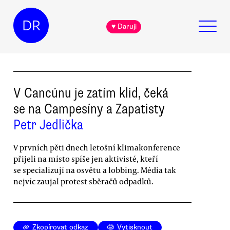
DR
♥ Daruji
V Cancúnu je zatím klid, čeká
se na Campesíny a Zapatisty
Petr Jedlička
V prvních pěti dnech letošní klimakonference
přijeli na místo spíše jen aktivisté, kteří
se specializují na osvětu a lobbing. Média tak
nejvíc zaujal protest sběračů odpadků.
Zkopírovat odkaz
Vytisknout