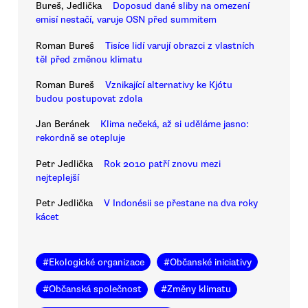
Bureš, Jedlička
Doposud dané sliby na omezení
emisí nestačí, varuje OSN před summitem
Roman Bureš
Tisíce lidí varují obrazci z vlastních
těl před změnou klimatu
Roman Bureš
Vznikající alternativy ke Kjótu
budou postupovat zdola
Jan Beránek
Klima nečeká, až si uděláme jasno:
rekordně se otepluje
Petr Jedlička
Rok 2010 patří znovu mezi
nejteplejší
Petr Jedlička
V Indonésii se přestane na dva roky
kácet
#
Ekologické organizace
#
Občanské iniciativy
#
Občanská společnost
#
Změny klimatu