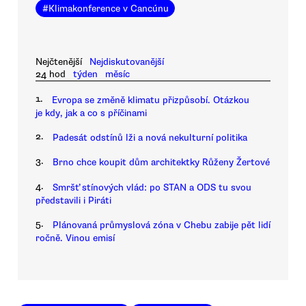
#
Klimakonference v Cancúnu
Nejčtenější
Nejdiskutovanější
24 hod
týden
měsíc
1.
Evropa se změně klimatu přizpůsobí. Otázkou
je kdy, jak a co s příčinami
2.
Padesát odstínů lži a nová nekulturní politika
3.
Brno chce koupit dům architektky Růženy Žertové
4.
Smršť stínových vlád: po STAN a ODS tu svou
představili i Piráti
5.
Plánovaná průmyslová zóna v Chebu zabije pět lidí
ročně. Vinou emisí