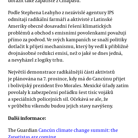
dorazit také Zapatisté z Chiapasu.
Podle Stephena Leahyho z nezávislé agentury IPS
odmítají radikální farmáři a aktivisté z Latinské
Ameriky obecně dosavadní řešení klimatických
problémů a obchod s emisními povolenkami považují
přímo za podvod. Ve svých kampaních se snaží politiky
dotlačit k přijetí mechanismu, který by vedl k přibližně
dvojnásobné redukci emisí, než o jaké se dnes jedná,
a nevyházel z logiky trhu.
Největší demonstrace radikálnější části aktivistů
je plánována na 7. prosince, kdy má do Cancúnu přijet
i bolivijský prezident Evo Morales. Mexické úřady zatím
povolaly k zabezpečení pořádku šest tisíc vojáků
a speciálních policejních sil. Očekává se ale, že
v průběhu víkendu budou jejich stavy navýšeny.
Další informace:
The Guardian
Cancún climate change summit: the
Zapatistas are coming