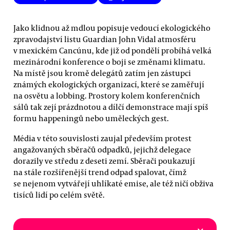
Jako klidnou až mdlou popisuje vedoucí ekologického
zpravodajství listu Guardian John Vidal atmosféru
v mexickém Cancúnu, kde již od pondělí probíhá velká
mezinárodní konference o boji se změnami klimatu.
Na místě jsou kromě delegátů zatím jen zástupci
známých ekologických organizací, které se zaměřují
na osvětu a lobbing. Prostory kolem konferenčních
sálů tak zejí prázdnotou a dílčí demonstrace mají spíš
formu happeningů nebo uměleckých gest.
Média v této souvislosti zaujal především protest
angažovaných sběračů odpadků, jejichž delegace
dorazily ve středu z deseti zemí. Sběrači poukazují
na stále rozšířenější trend odpad spalovat, čímž
se nejenom vytvářejí uhlíkaté emise, ale též ničí obživa
tisíců lidí po celém světě.