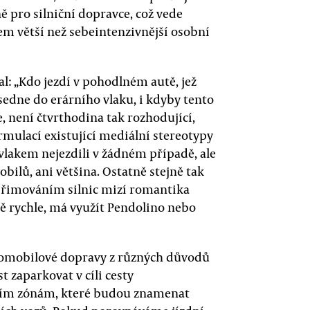
pro silniční dopravce, což vede
em větší než sebeintenzivnější osobní
: „Kdo jezdí v pohodlném autě, jež
esedne do erárního vlaku, i kdyby tento
e, není čtvrthodina tak rozhodující,
rmulací existující mediální stereotypy
by vlakem nejezdili v žádném případě, ale
bilů, ani většina. Ostatně stejně tak
přimováním silnic mizí romantika
čně rychle, má využít Pendolino nebo
utomobilové dopravy z různých důvodů
zaparkovat v cíli cesty
sním zónám, které budou znamenat