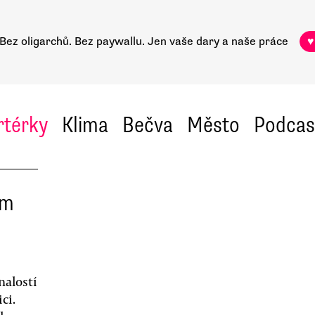
Bez oligarchů. Bez paywallu.
Jen vaše dary a naše práce
♥
rtérky
Klima
Bečva
Město
Podcas
em
nalostí
ci.