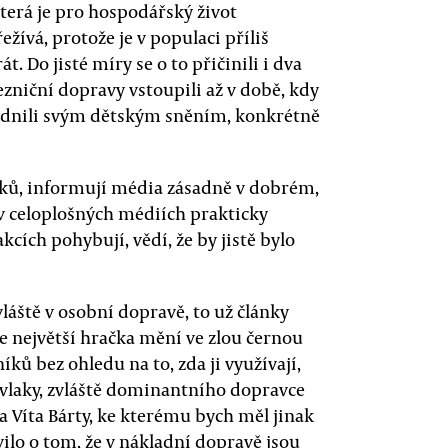
která je pro hospodářský život
žívá, protože je v populaci příliš
át. Do jisté míry se o to přičinili i dva
ezniční dopravy vstoupili až v době, kdy
ůvodnili svým dětským sněním, konkrétně
laků, informují média zásadně v dobrém,
e v celoplošných médiích prakticky
kcích pohybují, vědí, že by jistě bylo
vláště v osobní dopravě, to už články
e největší hračka mění ve zlou černou
ků bez ohledu na to, zda ji využívají,
i vlaky, zvláště dominantního dopravce
ra Víta Bárty, ke kterému bych měl jinak
lo o tom, že v nákladní dopravě jsou