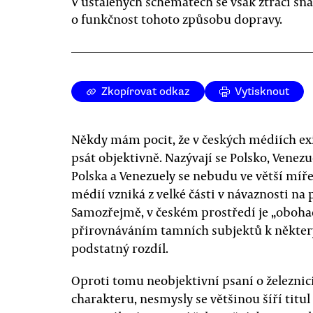
V ustálených schématech se však ztrácí sn
o funkčnost tohoto způsobu dopravy.
Zkopírovat odkaz
Vytisknout
Někdy mám pocit, že v českých médiích exi
psát objektivně. Nazývají se Polsko, Venez
Polska a Venezuely se nebudu ve větší míře
médií vzniká z velké části v návaznosti na 
Samozřejmě, v českém prostředí je „oboh
přirovnáváním tamních subjektů k některým
podstatný rozdíl.
Oproti tomu neobjektivní psaní o železnici
charakteru, nesmysly se většinou šíří titul 