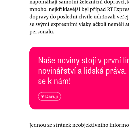
napomáhají samotní železniční dopravci, 
mnoho, nejkřiklavější byl případ RT Expres
dopravy do poslední chvíle udržovali veře
se svými expresními vlaky, ačkoli neměli a
personálu.
Naše noviny stojí v první l
novinářství a lidská práva.
se k nám!
♥ Daruji
Jednou ze stránek neobjektivního informov