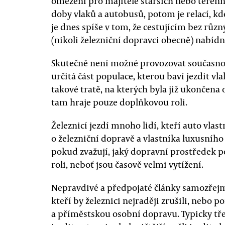
omezení pro majitele starších nebo terén
doby vlaků a autobusů, potom je relací, kd
je dnes spíše v tom, že cestujícím bez různ
(nikoli železniční dopravci obecně) nabídn
Skutečně není možné provozovat současnou 
určitá část populace, kterou baví jezdit vl
takové tratě, na kterých byla již ukončena
tam hraje pouze doplňkovou roli.
Železnicí jezdí mnoho lidí, kteří auto vlas
o železniční dopravě a vlastníka luxusníh
pokud zvažují, jaký dopravní prostředek po
roli, neboť jsou časově velmi vytížení.
Nepravdivé a předpojaté články samozřejmě
kteří by železnici nejraději zrušili, nebo 
a příměstskou osobní dopravu. Typicky tř