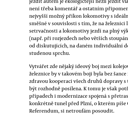
jezdit autem je ekologičtější nežli jezdit 
není třeba komentář a ostatním připomen
nejvyšší možný příkon lokomotivy s ideální
směšné v souvislosti s tím, že na železnici
setrvačnosti a lokomotivy jezdí na plný v
(např. při rozjezdech nebo větších stoupán
od diskutujících, na daném individuální 
studenou sprchu.
Vytvářet zde nějaký ideový boj mezi kolejo
železnice by v takovém boji byla bez šance
zdravou kooperaci všech druhů dopravy s t
být rozhodně posílena. K tomu je však potř
případech i modernizace spojená s přetras
konkrétně tunel před Plzní, o kterém píše
Referendum, si netroufám posoudit.