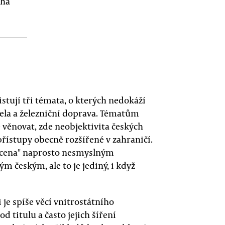
aha
stují tři témata, o kterých nedokáží
uela a železniční doprava. Tématům
 věnovat, zde neobjektivita českých
přístupy obecně rozšířené v zahraničí.
acena" naprosto nesmyslným
 českým, ale to je jediný, i když
 je spíše věcí vnitrostátního
od titulu a často jejich šíření