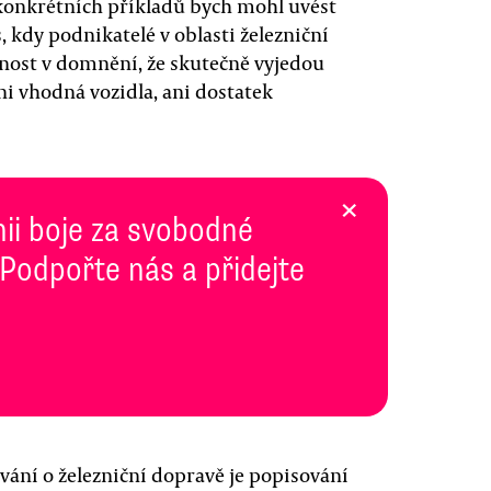
konkrétních příkladů bych mohl uvést
, kdy podnikatelé v oblasti železniční
jnost v domnění, že skutečně vyjedou
ni vhodná vozidla, ani dostatek
×
inii boje za svobodné
 Podpořte nás a přidejte
ání o železniční dopravě je popisování