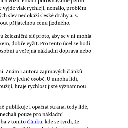
ních vozů. Pokud porovnáváme jízdní
e vyjde vlak rychleji, nemálo, problém
ých slev nedokáží České dráhy a. s.
out přijatelnou cenu jízdného.
železniční síť proto, aby se v ní mohla
akem, dobře vyžít. Pro tento účel se hodí
 osobní a veřejná nákladní doprava nebo
tní. Znám i autora zajímavých článků
o BMW v jedné osobě. U mnoha lidí,
užijí, hraje rychlost jistě významnou
 publikuje i opačná strana, tedy lidé,
ponechali pouze pro nákladní
eba v tomto
článku
, kde se tvrdí, že