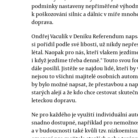
podmínky nastaveny nepřiměřeně výhodně 
k poškozování silnic a dálnic v míře mnoh
doprava.
Ondřej Vaculík v Deníku Referendum napsal
si pořídil podle své libosti, už nikdy nepř
létal. Naopak pro nás, kteří vlakem jezdím
i když jezdíme třeba denně." Touto svou fo
dále posílil. Jistěže se najdou lidé, kteří 
nejsou to všichni majitelé osobních automo
by bylo možné napsat, že přestavbou a na
starých alejí a že kdo chce cestovat skute
leteckou dopravu.
Ne pro každého je využití individuální a
snadno dostupné, například pro nemožnost 
a v budoucnosti také kvůli tzv. nízkoemi