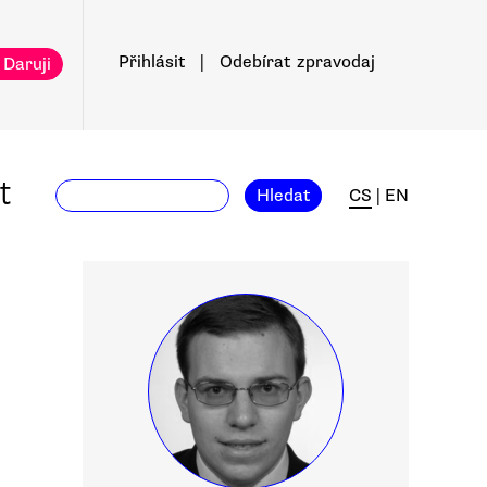
Přihlásit
|
Odebírat
zpravodaj
 Daruji
t
Hledat
CS
|
EN