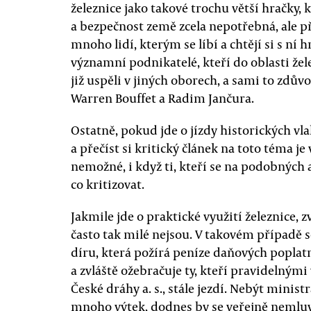
železnice jako takové trochu větší hračky, 
a bezpečnost země zcela nepotřebná, ale pře
mnoho lidí, kterým se líbí a chtějí si s ní hr
významní podnikatelé, kteří do oblasti žel
již uspěli v jiných oborech, a sami to zd
Warren Bouffet a Radim Jančura.
Ostatně, pokud jde o jízdy historických v
a přečíst si kritický článek na toto téma j
nemožné, i když ti, kteří se na podobných a
co kritizovat.
Jakmile jde o praktické využití železnice, z
často tak milé nejsou. V takovém případě s
díru, která požírá peníze daňových poplatní
a zvláště ožebračuje ty, kteří pravidelným
České dráhy a. s., stále jezdí. Nebýt minist
mnoho výtek, dodnes by se veřejně nemluvi