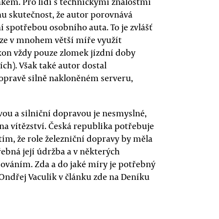
vlakem. Pro lidi s technickými znalostmi
u skutečnost, že autor porovnává
 spotřebou osobního auta. To je zvlášť
 lze v mnohem větší míře využít
ýkon vždy pouze zlomek jízdní doby
ích). Však také autor dostal
dopravě silně nakloněném serveru,
vou a silniční dopravou je nesmyslné,
 na vítězství. Česká republika potřebuje
ím, že role železniční dopravy by měla
ebná její údržba a v některých
ováním. Zda a do jaké míry je potřebný
 Ondřej Vaculík v článku zde na Deníku