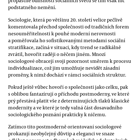
propastné odlišnosti sociálních světů se tím však nic
podstatného nemění.
Sociologie, která po většinu 20. století velice pečlivě
komentovala přechod společnosti od tradičních forem
nesouměřitelnosti k pouhé moderní nerovnosti
a poměřovala ho sofistikovanými metodami sociální
stratifikace, začíná v situaci, kdy trend se radikálně
zvrátil, hovořit raději o něčem jiném. Mnozí
sociologové obracejí svoji pozornost směrem k procesu
individualizace, což jim umožňuje nevidět zásadní
proměny, k nimž dochází v rámci sociálních struktur.
Pokud ještě vůbec hovoří o společnosti jako celku, pak
s oblibou fantazírují o příchodu postmoderny, ve které
prý přestává platit vše z determinujících tlaků klasické
modernity a ve které je tedy valná část dosavadního
sociologického poznání prakticky k ničemu.
Zatímco tito postmoderně orientovaní sociologové
prokazují neobyčejný důvtip a eleganci ve snaze