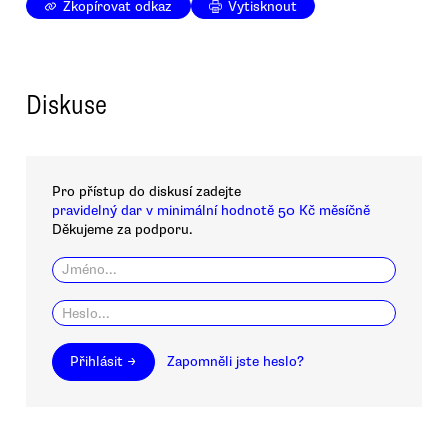
Zkopírovat odkaz
Vytisknout
Diskuse
Pro přístup do diskusí zadejte
pravidelný dar v minimální hodnotě 50 Kč měsíčně
Děkujeme za podporu.
Přihlásit →
Zapomněli jste heslo?