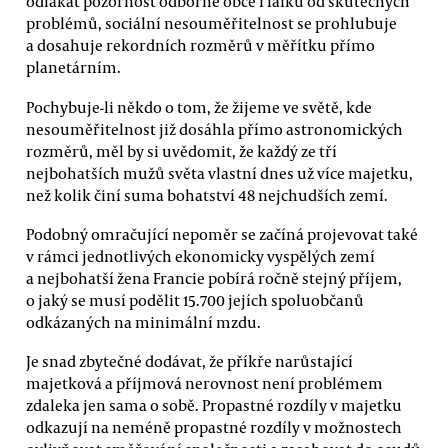
odlákat pozornost odborné obce i laiků od skutečných
problémů, sociální nesouměřitelnost se prohlubuje
a dosahuje rekordních rozměrů v měřítku přímo
planetárním.
Pochybuje-li někdo o tom, že žijeme ve světě, kde
nesouměřitelnost již dosáhla přímo astronomických
rozměrů, měl by si uvědomit, že každý ze tří
nejbohatších mužů světa vlastní dnes už více majetku,
než kolik činí suma bohatství 48 nejchudších zemí.
Podobný omračující nepoměr se začíná projevovat také
v rámci jednotlivých ekonomicky vyspělých zemí
a nejbohatší žena Francie pobírá ročně stejný příjem,
o jaký se musí podělit 15.700 jejích spoluobčanů
odkázaných na minimální mzdu.
Je snad zbytečné dodávat, že příkře narůstající
majetková a příjmová nerovnost není problémem
zdaleka jen sama o sobě. Propastné rozdíly v majetku
odkazují na neméně propastné rozdíly v možnostech