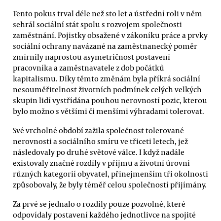
Tento pokus trval déle než sto let a ústřední roli v něm
sehrál sociální stát spolu s rozvojem společnosti
zaměstnání. Pojistky obsažené v zákoníku práce a prvky
sociální ochrany navázané na zaměstnanecký poměr
zmírnily naprostou asymetričnost postavení
pracovníka a zaměstnavatele z dob počátků
kapitalismu. Díky těmto změnám byla příkrá sociální
nesouměřitelnost životních podmínek celých velkých
skupin lidí vystřídána pouhou nerovností pozic, kterou
bylo možno s většími či menšími výhradami tolerovat.
Své vrcholné období zažila společnost tolerované
nerovnosti a sociálního smíru ve třiceti letech, jež
následovaly po druhé světové válce. I když nadále
existovaly značné rozdíly v příjmu a životní úrovni
různých kategorií obyvatel, přinejmenším tři okolnosti
způsobovaly, že byly téměř celou společností přijímány.
Za prvé se jednalo o rozdíly pouze pozvolné, které
odpovídaly postavení každého jednotlivce na spojité