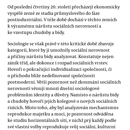
Od poslední čtvrtiny 20. století přecházejí ekonomicky
vyspělé země ze stadia průmyslového do fáze
postindustriální. V téže době dochází v těchto zemích
k výraznému nárůstu sociálních nerovností a
ke vzestupu chudoby a bídy.
Sociologie se však právě v této kritické době zbavuje
kategorií, které by jí umožnily sociální nerovnost
a příčiny nárůstu bídy analyzovat. Konstatuje nejen
zánik tříd, ale dokonce i rozpad sociálních vrstev.
Hovoří o pokračující individualizaci společnosti, či
o příchodu blíže nedefinované společnosti
postmoderní. Větší pozornost než zkoumání sociálních
nerovností věnují mnozí dnešní sociologové
problémům identity a důvěry. Namísto o nárůstu bídy
a chudoby hovoří jejich kolegové o nových sociálních
rizicích. Místo toho, aby byl analyzován mechanismus
reprodukce majetku a moci, je pozornost odváděna
ke studiu horizontálních sítí, v nichž prý každý podle
své vlastní volby reprodukuje svůj sociální, kulturní