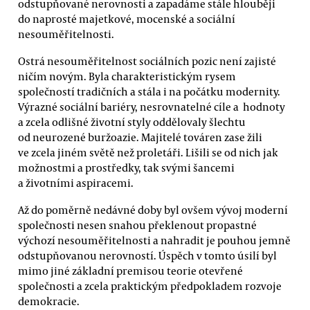
odstupňované nerovnosti a zapadáme stále hlouběji
do naprosté majetkové, mocenské a sociální
nesouměřitelnosti.
Ostrá nesouměřitelnost sociálních pozic není zajisté
ničím novým. Byla charakteristickým rysem
společností tradičních a stála i na počátku modernity.
Výrazné sociální bariéry, nesrovnatelné cíle a hodnoty
a zcela odlišné životní styly oddělovaly šlechtu
od neurozené buržoazie. Majitelé továren zase žili
ve zcela jiném světě než proletáři. Lišili se od nich jak
možnostmi a prostředky, tak svými šancemi
a životními aspiracemi.
Až do poměrně nedávné doby byl ovšem vývoj moderní
společnosti nesen snahou překlenout propastné
výchozí nesouměřitelnosti a nahradit je pouhou jemně
odstupňovanou nerovností. Úspěch v tomto úsilí byl
mimo jiné základní premisou teorie otevřené
společnosti a zcela praktickým předpokladem rozvoje
demokracie.