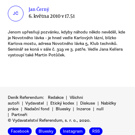
Jan Černý
JČ
6. května 2010 v 17.51
Jenom upřesňuji pozvánku, kdyby náhodu někdo nevěděl, kde
je Novotného lávka - je hned vedle Karlových lázní, blízko
Karlova mostu, adresa Novotného lávka 5, Klub techniků.
Seminář se koná v sále č. 319 ve 3. patře. Vedle Jana Kellera
vystoupí také Martin Potůček.
Deník Referendum:
Redakce
|
Všichni
autoři
|
Vydavatel
|
Etický kodex
|
Diskuse
|
Nabídky
práce
|
Nadační fond
|
Bluesky
|
Inzerce
|
null
|
Partneři
© Vydavatelství Referendum, s. r. o., 2020.
Facebook
Bluesky
Instagram
RSS