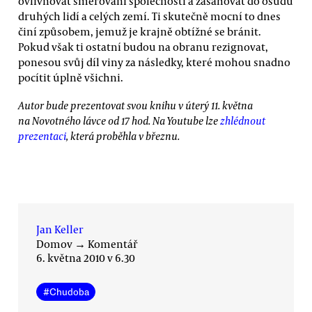
ovlivňovat směřování společnosti a zasahovat do osudů
druhých lidí a celých zemí. Ti skutečně mocní to dnes
činí způsobem, jemuž je krajně obtížné se bránit.
Pokud však ti ostatní budou na obranu rezignovat,
ponesou svůj díl viny za následky, které mohou snadno
pocítit úplně všichni.
Autor bude prezentovat svou knihu v úterý 11. května
na Novotného lávce od 17 hod. Na Youtube lze
zhlédnout
prezentaci
, která proběhla v březnu.
Jan Keller
Domov
→
Komentář
6. května 2010 v 6.30
#
Chudoba