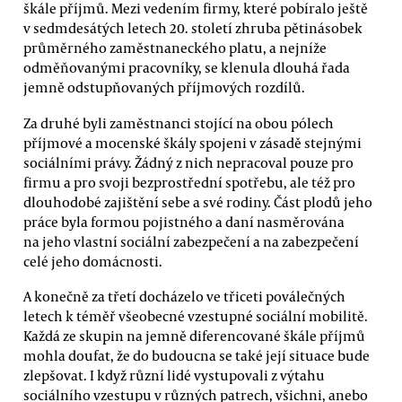
škále příjmů. Mezi vedením firmy, které pobíralo ještě
v sedmdesátých letech 20. století zhruba pětinásobek
průměrného zaměstnaneckého platu, a nejníže
odměňovanými pracovníky, se klenula dlouhá řada
jemně odstupňovaných příjmových rozdílů.
Za druhé byli zaměstnanci stojící na obou pólech
příjmové a mocenské škály spojeni v zásadě stejnými
sociálními právy. Žádný z nich nepracoval pouze pro
firmu a pro svoji bezprostřední spotřebu, ale též pro
dlouhodobé zajištění sebe a své rodiny. Část plodů jeho
práce byla formou pojistného a daní nasměrována
na jeho vlastní sociální zabezpečení a na zabezpečení
celé jeho domácnosti.
A konečně za třetí docházelo ve třiceti poválečných
letech k téměř všeobecné vzestupné sociální mobilitě.
Každá ze skupin na jemně diferencované škále příjmů
mohla doufat, že do budoucna se také její situace bude
zlepšovat. I když různí lidé vystupovali z výtahu
sociálního vzestupu v různých patrech, všichni, anebo