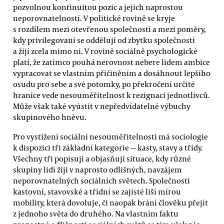
pozvolnou kontinuitou pozic a jejich naprostou
neporovnatelností. V politické rovině se kryje
s rozdílem mezi otevřenou společností a mezi poměry,
kdy privilegovaní se oddělují od zbytku společnosti
a žijí zcela mimo ni. V rovině sociálně psychologické
platí, že zatímco pouhá nerovnost nebere lidem ambice
vypracovat se vlastním přičiněním a dosáhnout lepšího
osudu pro sebe a své potomky, po překročení určité
hranice vede nesouměřitelnost k rezignaci jednotlivců.
Může však také vyústit v nepředvídatelné výbuchy
skupinového hněvu.
Pro vystižení sociální nesouměřitelnosti má sociologie
k dispozici tři základní kategorie — kasty, stavy a třídy.
Všechny tři popisují a objasňují situace, kdy různé
skupiny lidí žijí v naprosto odlišných, navzájem
neporovnatelných sociálních světech. Společnosti
kastovní, stavovské a třídní se zajisté liší mírou
mobility, která dovoluje, či naopak brání člověku přejít
z jednoho světa do druhého. Na vlastním faktu