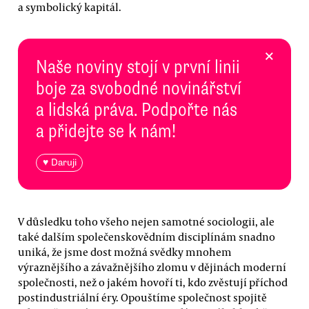
a symbolický kapitál.
×
Naše noviny stojí v první linii
boje za svobodné novinářství
a lidská práva. Podpořte nás
a přidejte se k nám!
♥ Daruji
V důsledku toho všeho nejen samotné sociologii, ale
také dalším společenskovědním disciplínám snadno
uniká, že jsme dost možná svědky mnohem
výraznějšího a závažnějšího zlomu v dějinách moderní
společnosti, než o jakém hovoří ti, kdo zvěstují příchod
postindustriální éry. Opouštíme společnost spojitě