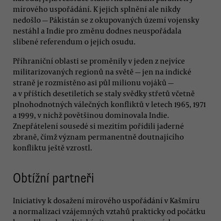
mírového uspořádání. K jejich splnění ale nikdy
nedošlo — Pákistán se z okupovaných území vojensky
nestáhl a Indie pro změnu dodnes neuspořádala
slíbené referendum o jejich osudu.
Příhraniční oblasti se proměnily v jeden z nejvíce
militarizovaných regionů na světě — jen na indické
straně je rozmístěno asi půl milionu vojáků —
a v příštích desetiletích se staly svědky střetů včetně
plnohodnotných válečných konfliktů v letech 1965, 1971
a 1999, v nichž povětšinou dominovala Indie.
Znepřátelení sousedé si mezitím pořídili jaderné
zbraně, čímž význam permanentně doutnajícího
konfliktu ještě vzrostl.
Obtížní partneři
Iniciativy k dosažení mírového uspořádání v Kašmíru
a normalizaci vzájemných vztahů prakticky od počátku