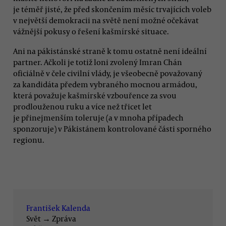
je téměř jisté, že před skončením měsíc trvajících voleb
v největší demokracii na světě není možné očekávat
vážnější pokusy o řešení kašmírské situace.
Ani na pákistánské straně k tomu ostatně není ideální
partner. Ačkoli je totiž loni zvolený Imran Chán
oficiálně v čele civilní vlády, je všeobecně považovaný
za kandidáta předem vybraného mocnou armádou,
která považuje kašmírské vzbouřence za svou
prodlouženou ruku a více než třicet let
je přinejmenším toleruje (a v mnoha případech
sponzoruje) v Pákistánem kontrolované části sporného
regionu.
František Kalenda
Svět
→
Zpráva