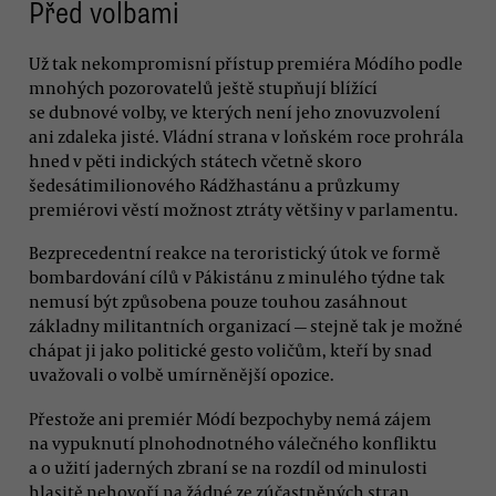
Před volbami
Už tak nekompromisní přístup premiéra Módího podle
mnohých pozorovatelů ještě stupňují blížící
se dubnové volby, ve kterých není jeho znovuzvolení
ani zdaleka jisté. Vládní strana v loňském roce prohrála
hned v pěti indických státech včetně skoro
šedesátimilionového Rádžhastánu a průzkumy
premiérovi věstí možnost ztráty většiny v parlamentu.
Bezprecedentní reakce na teroristický útok ve formě
bombardování cílů v Pákistánu z minulého týdne tak
nemusí být způsobena pouze touhou zasáhnout
základny militantních organizací — stejně tak je možné
chápat ji jako politické gesto voličům, kteří by snad
uvažovali o volbě umírněnější opozice.
Přestože ani premiér Módí bezpochyby nemá zájem
na vypuknutí plnohodnotného válečného konfliktu
a o užití jaderných zbraní se na rozdíl od minulosti
hlasitě nehovoří na žádné ze zúčastněných stran,