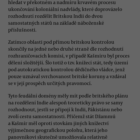
hledat v překotném a nadmíru krvavém procesu
ukončování koloniální nadvlády, které doprovázelo
rozhodnutí rozdělit Britskou Indii do dvou
samostatných států na základě náboženské
příslušnosti.
Zatímco oblasti pod přímou britskou kontrolou
skončily na jedné nebo druhé straně dle rozhodnutí
rozhraničovacích komisí, v případě Kašmíru byl proces
dělení složitější. Šlo totiž o tzv. knížecí stát, tedy území
pod autokratickou kontrolou dědičného vládce, jenž
pouze uznával svrchovanost britské koruny a vzdával
se v její prospěch určitých pravomocí.
Tyto feudální domény měly mít podle britského plánu
na rozdělení Indie alespoň teoreticky právo se samy
rozhodnout, jestli se připojí k Indii, Pákistánu nebo
zvolí cestu samostatnosti. Přičemž stát Džammú
a Kašmír měl oproti stovkám jiných knížectví
výjimečnou geografickou polohu, která jeho
panovníkovi skutečně umožňovala relativně