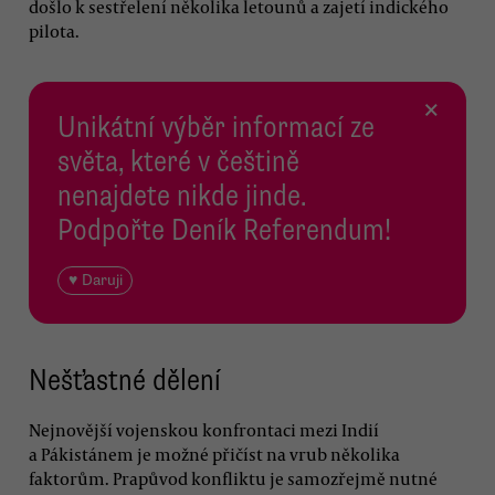
došlo k sestřelení několika letounů a zajetí indického
pilota.
×
Unikátní výběr informací ze
světa, které v češtině
nenajdete nikde jinde.
Podpořte Deník Referendum!
♥ Daruji
Nešťastné dělení
Nejnovější vojenskou konfrontaci mezi Indií
a Pákistánem je možné přičíst na vrub několika
faktorům. Prapůvod konfliktu je samozřejmě nutné