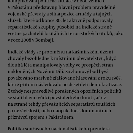
komplikovala politická situace v obou zemích.
V Pákistánu představují hlavní problém pravidelné
vojenské převraty a silná pozice armády a tajných
služeb, které od konce 80. let aktivně podporovaly
separatistické skupiny působící na indické straně
včetně pachatelů brutálních teroristických útoků, jako
v roce 2008 v Bombaji.
Indické vlády se pro změnu na kašmírském území
chovaly bezohledně k místnímu obyvatelstvu, když
dlouhá léta manipulovaly volby ve prospěch stran
nakloněných Novému Dílí. Za zlomový bod bývá
považováno masivně zfalšované hlasování z roku 1987,
které přitom následovalo po desetiletí demokratizace.
Z tehdy nespravedlivě poražených opozičních politiků
se stali hlavní vůdci povstaleckého hnutí, ať už
na straně tehdy převažujících separatistů toužících
po nezávislosti, nebo naopak dnes dominantních
příznivců spojení s Pákistánem.
Politika současného nacionalistického premiéra