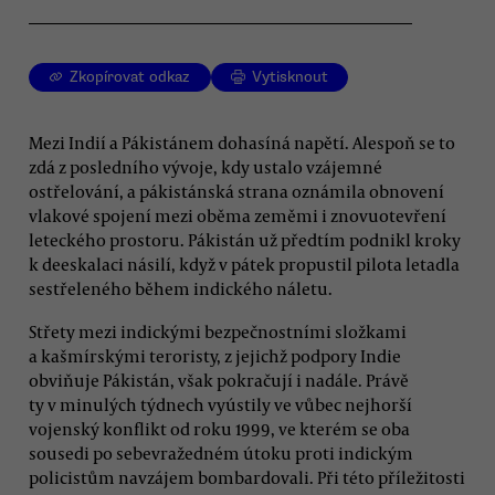
Zkopírovat odkaz
Vytisknout
Mezi Indií a Pákistánem dohasíná napětí. Alespoň se to
zdá z posledního vývoje, kdy ustalo vzájemné
ostřelování, a pákistánská strana oznámila obnovení
vlakové spojení mezi oběma zeměmi i znovuotevření
leteckého prostoru. Pákistán už předtím podnikl kroky
k deeskalaci násilí, když v pátek propustil pilota letadla
sestřeleného během indického náletu.
Střety mezi indickými bezpečnostními složkami
a kašmírskými teroristy, z jejichž podpory Indie
obviňuje Pákistán, však pokračují i nadále. Právě
ty v minulých týdnech vyústily ve vůbec nejhorší
vojenský konflikt od roku 1999, ve kterém se oba
sousedi po sebevražedném útoku proti indickým
policistům navzájem bombardovali. Při této příležitosti