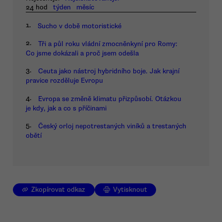
24 hod
týden
měsíc
1.
Sucho v době motoristické
2.
Tři a půl roku vládní zmocněnkyní pro Romy:
Co jsme dokázali a proč jsem odešla
3.
Ceuta jako nástroj hybridního boje. Jak krajní
pravice rozděluje Evropu
4.
Evropa se změně klimatu přizpůsobí. Otázkou
je kdy, jak a co s příčinami
5.
Český orloj nepotrestaných viníků a trestaných
obětí
Zkopírovat odkaz
Vytisknout