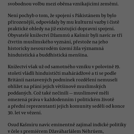
svobodnou volbu mezi oběma vznikajícími zeměmi.
Není pochyb o tom, že spojení s Pákistánem by bylo
přirozenější, odpovídaly by mu kulturní vazby i čistě
praktické ohledy na již existující dopravní spojení.
Obyvatelé knížectví Džammú a Kašmír byli navíc ze tří
čtvrtin muslimského vyznání, přestože na jeho
historicky nesourodém území žila významná
hinduistická a buddhistická menšina.
Knížectví však už od samotného vzniku v polovině 19.
století vládli hinduističtí mahárádžové a ti se podle
Británií nastavených podmínek rozdělení nemuseli
ohlížet na přání jejich většinově muslimských
poddaných. Což také nečinili — muslimové měli
omezená práva v každodenním i politickém životě
a přední reprezentanti jejich komunity seděli od konce
30. let ve vězení.
Osud Kašmíru navíc eminentně zajímal indické politiky
v čele s premiérem Džaváharlálem Néhrúem,