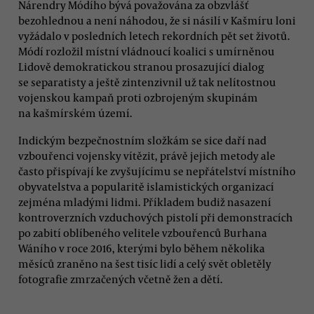
Nárendry Módího bývá považována za obzvlášť
bezohlednou a není náhodou, že si násilí v Kašmíru loni
vyžádalo v posledních letech rekordních pět set životů.
Módí rozložil místní vládnoucí koalici s umírněnou
Lidově demokratickou stranou prosazující dialog
se separatisty a ještě zintenzivnil už tak nelítostnou
vojenskou kampaň proti ozbrojeným skupinám
na kašmírském území.
Indickým bezpečnostním složkám se sice daří nad
vzbouřenci vojensky vítězit, právě jejich metody ale
často přispívají ke zvyšujícímu se nepřátelství místního
obyvatelstva a popularitě islamistických organizací
zejména mladými lidmi. Příkladem budiž nasazení
kontroverzních vzduchových pistolí při demonstracích
po zabití oblíbeného velitele vzbouřenců Burhana
Wáního v roce 2016, kterými bylo během několika
měsíců zraněno na šest tisíc lidí a celý svět obletěly
fotografie zmrzačených včetně žen a dětí.