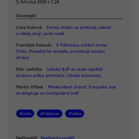
5. března 2019 v 7.26
Související
Ľuba Kobová
Formy útlaku se protínají, násobí
a někdy stojí i proti sobě
František Kalenda
V Pákistánu zvítězil Imran
Chán. Dosadila ho armáda, protestují ostatní
strany
Petr Jedlička
Indická BJP se stala největší
stranou světa, přerostla i čínské komunisty
Martin Hříbek
Matka všech dohod: Evropská unie
se adaptuje na multipolární svět
#
Indie
#
Pákistán
#
Válka
Nejčtenější
Nejdiskutovanější