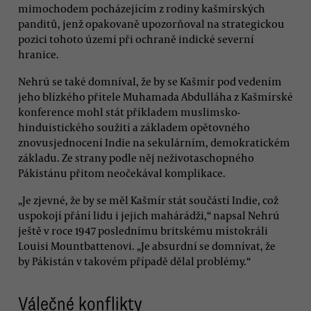
mimochodem pocházejícím z rodiny kašmírských
panditů, jenž opakovaně upozorňoval na strategickou
pozici tohoto území při ochraně indické severní
hranice.
Nehrú se také domníval, že by se Kašmír pod vedením
jeho blízkého přítele Muhamada Abdulláha z Kašmírské
konference mohl stát příkladem muslimsko-
hinduistického soužití a základem opětovného
znovusjednocení Indie na sekulárním, demokratickém
základu. Ze strany podle něj neživotaschopného
Pákistánu přitom neočekával komplikace.
„Je zjevné, že by se měl Kašmír stát součástí Indie, což
uspokojí přání lidu i jejich mahárádži,“ napsal Nehrú
ještě v roce 1947 poslednímu britskému místokráli
Louisi Mountbattenovi. „Je absurdní se domnívat, že
by Pákistán v takovém případě dělal problémy.“
Válečné konflikty