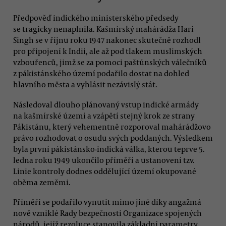
Předpověď indického ministerského předsedy
se tragicky nenaplnila. Kašmírský mahárádža Hari
Singh se v říjnu roku 1947 nakonec skutečně rozhodl
pro připojení k Indii, ale až pod tlakem muslimských
vzbouřenců, jimž se za pomoci paštúnských válečníků
z pákistánského území podařilo dostat na dohled
hlavního města a vyhlásit nezávislý stát.
Následoval dlouho plánovaný vstup indické armády
na kašmírské území a vzápětí stejný krok ze strany
Pákistánu, který vehementně rozporoval mahárádžovo
právo rozhodovat o osudu svých poddaných. Výsledkem
byla první pákistánsko-indická válka, kterou teprve 5.
ledna roku 1949 ukončilo příměří a ustanovení tzv.
Linie kontroly dodnes oddělující území okupované
oběma zeměmi.
Příměří se podařilo vynutit mimo jiné díky angažmá
nově vzniklé Rady bezpečnosti Organizace spojených
národů, jejíž rezoluce stanovila základní parametry