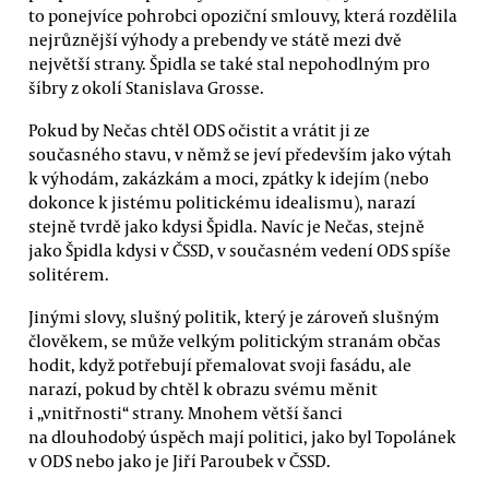
to ponejvíce pohrobci opoziční smlouvy, která rozdělila
nejrůznější výhody a prebendy ve státě mezi dvě
největší strany. Špidla se také stal nepohodlným pro
šíbry z okolí Stanislava Grosse.
Pokud by Nečas chtěl ODS očistit a vrátit ji ze
současného stavu, v němž se jeví především jako výtah
k výhodám, zakázkám a moci, zpátky k idejím (nebo
dokonce k jistému politickému idealismu), narazí
stejně tvrdě jako kdysi Špidla. Navíc je Nečas, stejně
jako Špidla kdysi v ČSSD, v současném vedení ODS spíše
solitérem.
Jinými slovy, slušný politik, který je zároveň slušným
člověkem, se může velkým politickým stranám občas
hodit, když potřebují přemalovat svoji fasádu, ale
narazí, pokud by chtěl k obrazu svému měnit
i „vnitřnosti“ strany. Mnohem větší šanci
na dlouhodobý úspěch mají politici, jako byl Topolánek
v ODS nebo jako je Jiří Paroubek v ČSSD.