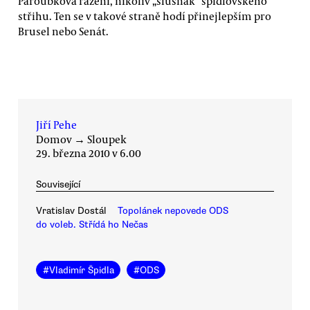
Paroubkova ražení, nikoliv „slušňák“ špidlovského
střihu. Ten se v takové straně hodí přinejlepším pro
Brusel nebo Senát.
Jiří Pehe
Domov
→
Sloupek
29. března 2010 v 6.00
Související
Vratislav Dostál
Topolánek nepovede ODS
do voleb. Střídá ho Nečas
#
Vladimír Špidla
#
ODS