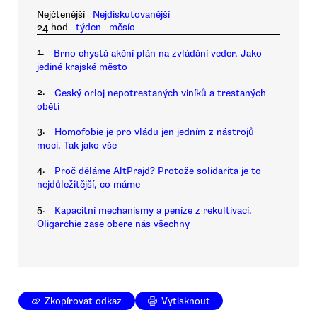
Nejčtenější
Nejdiskutovanější
24 hod
týden
měsíc
1.
Brno chystá akční plán na zvládání veder. Jako
jediné krajské město
2.
Český orloj nepotrestaných viníků a trestaných
obětí
3.
Homofobie je pro vládu jen jedním z nástrojů
moci. Tak jako vše
4.
Proč děláme AltPrajd? Protože solidarita je to
nejdůležitější, co máme
5.
Kapacitní mechanismy a peníze z rekultivací.
Oligarchie zase obere nás všechny
Zkopírovat odkaz
Vytisknout