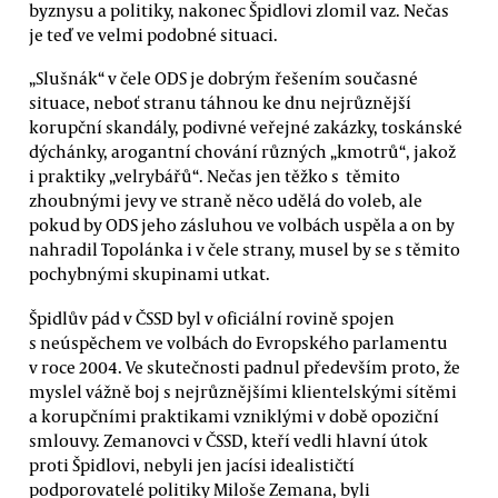
byznysu a politiky, nakonec Špidlovi zlomil vaz. Nečas
je teď ve velmi podobné situaci.
„Slušnák“ v čele ODS je dobrým řešením současné
situace, neboť stranu táhnou ke dnu nejrůznější
korupční skandály, podivné veřejné zakázky, toskánské
dýchánky, arogantní chování různých „kmotrů“, jakož
i praktiky „velrybářů“. Nečas jen těžko s těmito
zhoubnými jevy ve straně něco udělá do voleb, ale
pokud by ODS jeho zásluhou ve volbách uspěla a on by
nahradil Topolánka i v čele strany, musel by se s těmito
pochybnými skupinami utkat.
Špidlův pád v ČSSD byl v oficiální rovině spojen
s neúspěchem ve volbách do Evropského parlamentu
v roce 2004. Ve skutečnosti padnul především proto, že
myslel vážně boj s nejrůznějšími klientelskými sítěmi
a korupčními praktikami vzniklými v době opoziční
smlouvy. Zemanovci v ČSSD, kteří vedli hlavní útok
proti Špidlovi, nebyli jen jacísi idealističtí
podporovatelé politiky Miloše Zemana, byli