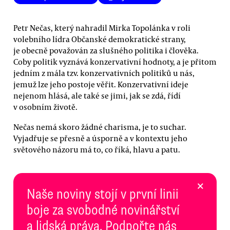
Petr Nečas, který nahradil Mirka Topolánka v roli
volebního lídra Občanské demokratické strany,
je obecně považován za slušného politika i člověka.
Coby politik vyznává konzervativní hodnoty, a je přitom
jedním z mála tzv. konzervativních politiků u nás,
jemuž lze jeho postoje věřit. Konzervativní ideje
nejenom hlásá, ale také se jimi, jak se zdá, řídí
v osobním životě.
Nečas nemá skoro žádné charisma, je to suchar.
Vyjadřuje se přesně a úsporně a v kontextu jeho
světového názoru má to, co říká, hlavu a patu.
×
Naše noviny stojí v první linii
boje za svobodné novinářství
a lidská práva. Podpořte nás