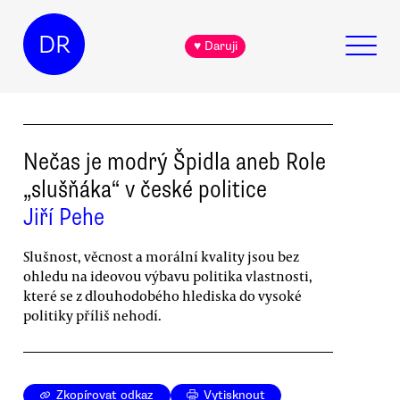
DR
♥ Daruji
Nečas je modrý Špidla aneb Role
„slušňáka“ v české politice
Jiří Pehe
Slušnost, věcnost a morální kvality jsou bez
ohledu na ideovou výbavu politika vlastnosti,
které se z dlouhodobého hlediska do vysoké
politiky příliš nehodí.
Zkopírovat odkaz
Vytisknout