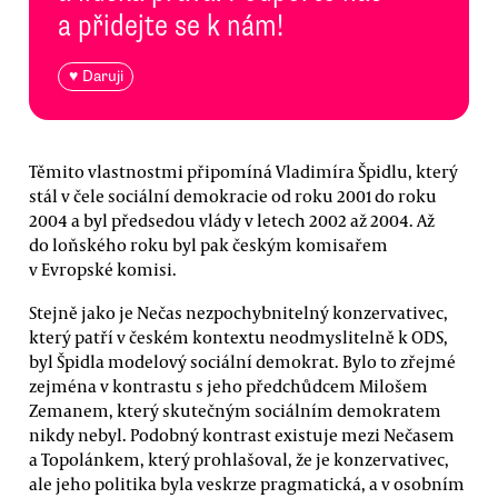
a přidejte se k nám!
♥ Daruji
Těmito vlastnostmi připomíná Vladimíra Špidlu, který
stál v čele sociální demokracie od roku 2001 do roku
2004 a byl předsedou vlády v letech 2002 až 2004. Až
do loňského roku byl pak českým komisařem
v Evropské komisi.
Stejně jako je Nečas nezpochybnitelný konzervativec,
který patří v českém kontextu neodmyslitelně k ODS,
byl Špidla modelový sociální demokrat. Bylo to zřejmé
zejména v kontrastu s jeho předchůdcem Milošem
Zemanem, který skutečným sociálním demokratem
nikdy nebyl. Podobný kontrast existuje mezi Nečasem
a Topolánkem, který prohlašoval, že je konzervativec,
ale jeho politika byla veskrze pragmatická, a v osobním