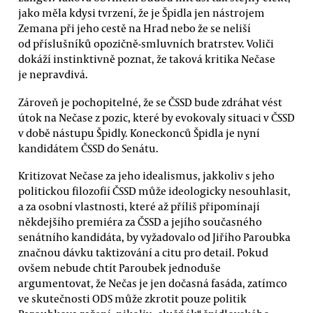
jako měla kdysi tvrzení, že je Špidla jen nástrojem
Zemana při jeho cestě na Hrad nebo že se neliší
od příslušníků opozičně-smluvních bratrstev. Voliči
dokáží instinktivně poznat, že taková kritika Nečase
je nepravdivá.
Zároveň je pochopitelné, že se ČSSD bude zdráhat vést
útok na Nečase z pozic, které by evokovaly situaci v ČSSD
v době nástupu Špidly. Koneckonců Špidla je nyní
kandidátem ČSSD do Senátu.
Kritizovat Nečase za jeho idealismus, jakkoliv s jeho
politickou filozofií ČSSD může ideologicky nesouhlasit,
a za osobní vlastnosti, které až příliš připomínají
někdejšího premiéra za ČSSD a jejího současného
senátního kandidáta, by vyžadovalo od Jiřího Paroubka
značnou dávku taktizování a citu pro detail. Pokud
ovšem nebude chtít Paroubek jednoduše
argumentovat, že Nečas je jen dočasná fasáda, zatímco
ve skutečnosti ODS může zkrotit pouze politik