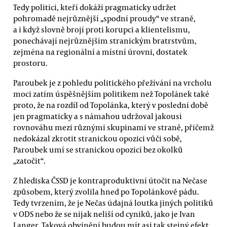
Tedy politici, kteří dokáží pragmaticky udržet
pohromadě nejrůznější „spodní proudy“ ve straně,
a i když slovně brojí proti korupci a klientelismu,
ponechávají nejrůznějším stranickým bratrstvům,
zejména na regionální a místní úrovni, dostatek
prostoru.
Paroubek je z pohledu politického přežívání na vrcholu
moci zatím úspěšnějším politikem než Topolánek také
proto, že na rozdíl od Topolánka, který v poslední době
jen pragmaticky a s námahou udržoval jakousi
rovnováhu mezi různými skupinami ve straně, přičemž
nedokázal zkrotit stranickou opozici vůči sobě,
Paroubek umí se stranickou opozicí bez okolků
„zatočit“.
Z hlediska ČSSD je kontraproduktivní útočit na Nečase
způsobem, který zvolila hned po Topolánkově pádu.
Tedy tvrzením, že je Nečas údajná loutka jiných politiků
v ODS nebo že se nijak neliší od cyniků, jako je Ivan
Langer. Taková obvinění budou mít asi tak stejný efekt,