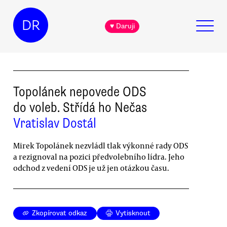
DR
♥ Daruji
Topolánek nepovede ODS
do voleb. Střídá ho Nečas
Vratislav Dostál
Mirek Topolánek nezvládl tlak výkonné rady ODS
a rezignoval na pozici předvolebního lídra. Jeho
odchod z vedení ODS je už jen otázkou času.
Zkopírovat odkaz
Vytisknout