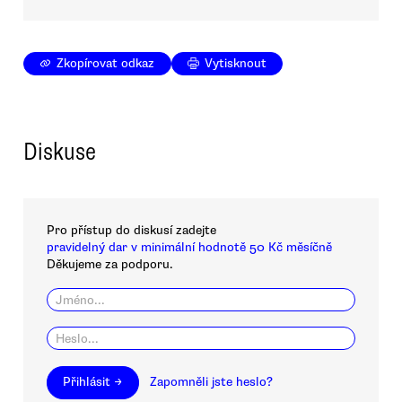
Zkopírovat odkaz
Vytisknout
Diskuse
Pro přístup do diskusí zadejte
pravidelný dar v minimální hodnotě 50 Kč měsíčně
Děkujeme za podporu.
Přihlásit →
Zapomněli jste heslo?