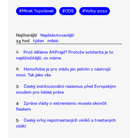
#
Mirek Topolánek
#
ODS
#
Volby 2010
Nejčtenější
Nejdiskutovanější
24 hod
týden
měsíc
1.
Proč děláme AltPrajd? Protože solidarita je to
nejdůležitější, co máme
2.
Homofobie je pro vládu jen jedním z nástrojů
moci. Tak jako vše
3.
Český institucionální rasismus před Evropským
soudem pro lidská práva
4.
Zpráva vlády o extremismu musela skončit
fiaskem
5.
Český orloj nepotrestaných viníků a trestaných
obětí