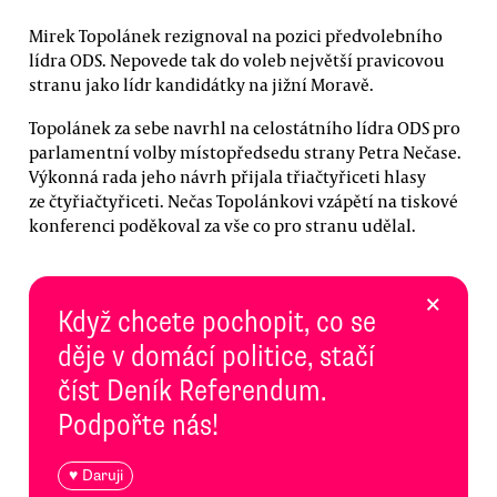
Mirek Topolánek rezignoval na pozici předvolebního
lídra ODS. Nepovede tak do voleb největší pravicovou
stranu jako lídr kandidátky na jižní Moravě.
Topolánek za sebe navrhl na celostátního lídra ODS pro
parlamentní volby místopředsedu strany Petra Nečase.
Výkonná rada jeho návrh přijala třiačtyřiceti hlasy
ze čtyřiačtyřiceti. Nečas Topolánkovi vzápětí na tiskové
konferenci poděkoval za vše co pro stranu udělal.
×
Když chcete pochopit, co se
děje v domácí politice, stačí
číst Deník Referendum.
Podpořte nás!
♥ Daruji