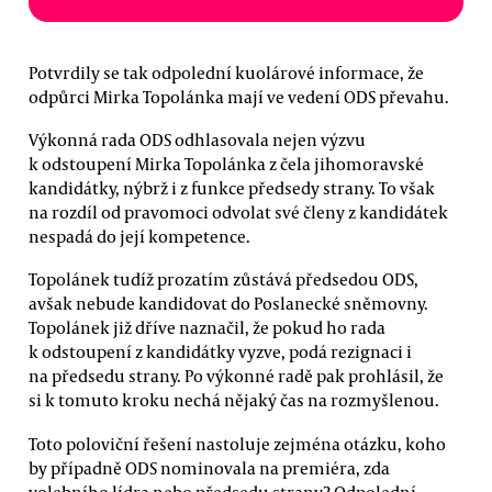
Potvrdily se tak odpolední kuolárové informace, že
odpůrci Mirka Topolánka mají ve vedení ODS převahu.
Výkonná rada ODS odhlasovala nejen výzvu
k odstoupení Mirka Topolánka z čela jihomoravské
kandidátky, nýbrž i z funkce předsedy strany. To však
na rozdíl od pravomoci odvolat své členy z kandidátek
nespadá do její kompetence.
Topolánek tudíž prozatím zůstává předsedou ODS,
avšak nebude kandidovat do Poslanecké sněmovny.
Topolánek již dříve naznačil, že pokud ho rada
k odstoupení z kandidátky vyzve, podá rezignaci i
na předsedu strany. Po výkonné radě pak prohlásil, že
si k tomuto kroku nechá nějaký čas na rozmyšlenou.
Toto poloviční řešení nastoluje zejména otázku, koho
by případně ODS nominovala na premiéra, zda
volebního lídra nebo předsedu strany? Odpolední