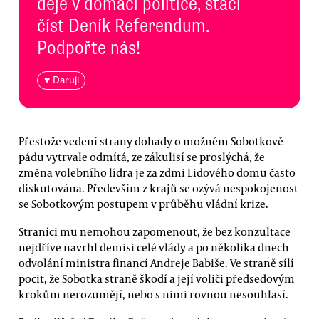
děje v domácí politice, stačí
číst Deník Referendum.
Podpořte nás!
♥ Daruji
Přestože vedení strany dohady o možném Sobotkově
pádu vytrvale odmítá, ze zákulisí se proslýchá, že
změna volebního lídra je za zdmi Lidového domu často
diskutována. Především z krajů se ozývá nespokojenost
se Sobotkovým postupem v průběhu vládní krize.
Straníci mu nemohou zapomenout, že bez konzultace
nejdříve navrhl demisi celé vlády a po několika dnech
odvolání ministra financí Andreje Babiše. Ve straně sílí
pocit, že Sobotka straně škodí a její voliči předsedovým
krokům nerozumějí, nebo s nimi rovnou nesouhlasí.