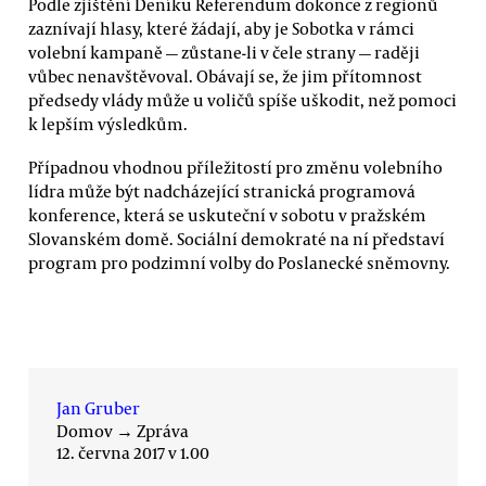
Podle zjištění Deníku Referendum dokonce z regionů
zaznívají hlasy, které žádají, aby je Sobotka v rámci
volební kampaně — zůstane-li v čele strany — raději
vůbec nenavštěvoval. Obávají se, že jim přítomnost
předsedy vlády může u voličů spíše uškodit, než pomoci
k lepším výsledkům.
Případnou vhodnou příležitostí pro změnu volebního
lídra může být nadcházející stranická programová
konference, která se uskuteční v sobotu v pražském
Slovanském domě. Sociální demokraté na ní představí
program pro podzimní volby do Poslanecké sněmovny.
Jan Gruber
Domov
→
Zpráva
12. června 2017 v 1.00