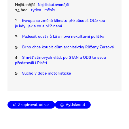
Nejčtenější
Nejdiskutovanější
24 hod
týden
měsíc
1.
Evropa se změně klimatu přizpůsobí. Otázkou
je kdy, jak a co s příčinami
2.
Padesát odstínů lži a nová nekulturní politika
3.
Brno chce koupit dům architektky Růženy Žertové
4.
Smršť stínových vlád: po STAN a ODS tu svou
představili i Piráti
5.
Sucho v době motoristické
Zkopírovat odkaz
Vytisknout