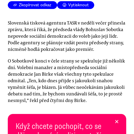
Zkopírovat odkaz
Vytisknout
Slovenská tisková agentura TASR v neděli večer přinesla
zprávu, která říká, že předseda vlády Bohuslav Sobotka
nepovede sociální demokracii do voleb jako její lídr.
Podle agentury se plánuje vzdát postu předsedy strany,
nicméně hodlá pokračovat jako premiér.
O Sobotkově konci v čele strany se spekuluje již několik
dní. Volební manažer a místopředseda sociální
demokracie Jan Birke však všechny tyto spekulace
odmítal. „Ten, kdo dnes přijde s jakoukoli snahou
vyměnit šéfa, je blázen. Já vůbec neočekávám jakoukoli
debatu nad tím, že bychom sundávali šéfa, to je prostě
nesmysl,“ řekl před čtyřmi dny Birke.
×
Když chcete pochopit, co se