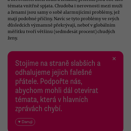
témata vnitřně spjata. Chudoba i nerovnosti mezi muži
a ženami jsou samy o sobě alarmujícími problémy, jež
mají podobné příčiny. Navíc se tyto problémy ve svých
důsledcích významně překrývají, neboť v globálním
měřítku tvoří většinu (sedmdesát procent) chudých
ženy.
×
Stojíme na straně slabších a
odhalujeme jejich falešné
přátele. Podpořte nás,
abychom mohli dál otevírat
témata, která v hlavních
zprávách chybí.
♥ Daruji