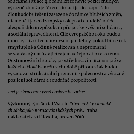
Současná situace globální krize navíc pozici chudých
výrazně zhoršuje. V této situaci je sice zapotřebí
dlouhodobé řešení zasazené do rámce hlubších změn,
nicméně i jeden Evropský rok proti chudobě může
alespoň dílčím způsobem přispět ke zvýšení solidarity
a sociální spravedlnosti. Cíle evropského roku budou
moci být uskutečněny ovšem jen tehdy, pokud bude rok
smysluplně a účinně realizován a nepromarní
se současný narůstající zájem veřejnosti o toto téma.
Odstraňování chudoby prostřednictvím uznání práva
každého člověka nežít v chudobě přitom však budou
vyžadovat strukturální přeměnu společnosti a výrazné
posílení solidární a soudržné pospolitosti.
Text je zkrácenou verzí doslovu ke knize:
Výzkumný tým Social Watch,
Právo nežít v chudobě:
chudoba jako porušování lidských práv
. Praha,
nakladatelství Filosofia, březen 2010.