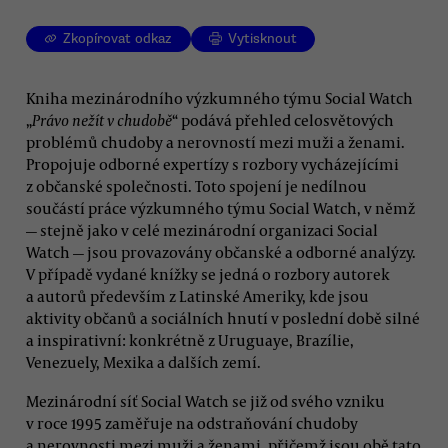
Zkopírovat odkaz
Vytisknout
Kniha mezinárodního výzkumného týmu Social Watch
„
Právo nežít v chudobě
“ podává přehled celosvětových
problémů chudoby a nerovností mezi muži a ženami.
Propojuje odborné expertízy s rozbory vycházejícími
z občanské společnosti. Toto spojení je nedílnou
součástí práce výzkumného týmu Social Watch, v němž
— stejně jako v celé mezinárodní organizaci Social
Watch — jsou provazovány občanské a odborné analýzy.
V případě vydané knížky se jedná o rozbory autorek
a autorů především z Latinské Ameriky, kde jsou
aktivity občanů a sociálních hnutí v poslední době silné
a inspirativní: konkrétně z Uruguaye, Brazílie,
Venezuely, Mexika a dalších zemí.
Mezinárodní síť Social Watch se již od svého vzniku
v roce 1995 zaměřuje na odstraňování chudoby
a nerovnosti mezi muži a ženami, přičemž jsou obě tato