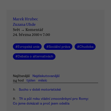
Marek Hrubec
Zuzana Uhde
Svět
→
Komentář
24. března 2010 v 7.00
#
Evropská unie
#
Sociální práva
#
Chudoba
#
Debata o alternativách
Nejčtenější
Nejdiskutovanější
24 hod
týden
měsíc
1.
Sucho v době motoristické
2.
Tři a půl roku vládní zmocněnkyní pro Romy:
Co jsme dokázali a proč jsem odešla