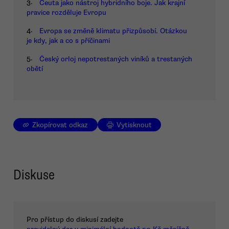
3.
Ceuta jako nástroj hybridního boje. Jak krajní
pravice rozděluje Evropu
4.
Evropa se změně klimatu přizpůsobí. Otázkou
je kdy, jak a co s příčinami
5.
Český orloj nepotrestaných viníků a trestaných
obětí
Zkopírovat odkaz
Vytisknout
Diskuse
Pro přístup do diskusí zadejte