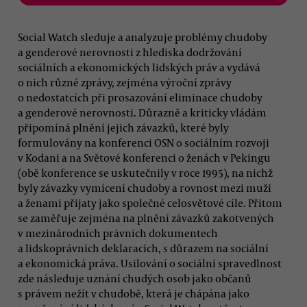
Social Watch sleduje a analyzuje problémy chudoby
a genderové nerovnosti z hlediska dodržování
sociálních a ekonomických lidských práv a vydává
o nich různé zprávy, zejména výroční zprávy
o nedostatcích při prosazování eliminace chudoby
a genderové nerovnosti. Důrazně a kriticky vládám
připomíná plnění jejich závazků, které byly
formulovány na konferenci OSN o sociálním rozvoji
v Kodani a na Světové konferenci o ženách v Pekingu
(obě konference se uskutečnily v roce 1995), na nichž
byly závazky vymícení chudoby a rovnost mezi muži
a ženami přijaty jako společné celosvětové cíle. Přitom
se zaměřuje zejména na plnění závazků zakotvených
v mezinárodních právních dokumentech
a lidskoprávních deklaracích, s důrazem na sociální
a ekonomická práva. Usilování o sociální spravedlnost
zde následuje uznání chudých osob jako občanů
s právem nežít v chudobě, která je chápána jako