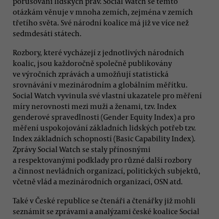
porušování lidských práv. Social Watch se těmto
otázkám věnuje v mnoha zemích, zejména v zemích
třetího světa. Své národní koalice má již ve více než
sedmdesáti státech.
Rozbory, které vycházejí z jednotlivých národních
koalic, jsou každoročně společně publikovány
ve výročních zprávách a umožňují statistická
srovnávání v mezinárodním a globálním měřítku.
Social Watch vyvinula své vlastní ukazatele pro měření
míry nerovnosti mezi muži a ženami, tzv. Index
genderové spravedlnosti (Gender Equity Index) a pro
měření uspokojování základních lidských potřeb tzv.
Index základních schopností (Basic Capability Index).
Zprávy Social Watch se staly přínosnými
a respektovanými podklady pro různé další rozbory
a činnost nevládních organizací, politických subjektů,
včetně vlád a mezinárodních organizací, OSN atd.
Také v České republice se čtenáři a čtenářky již mohli
seznámit se zprávami a analýzami české koalice Social