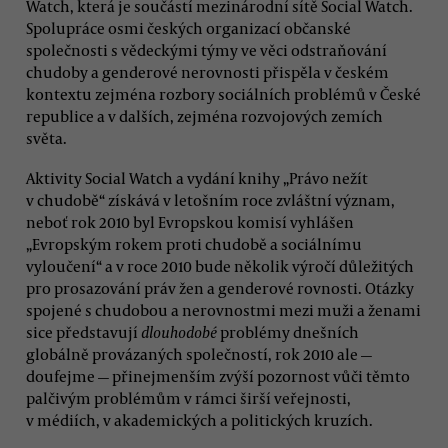
Watch, která je součástí mezinárodní sítě Social Watch.
Spolupráce osmi českých organizací občanské
společnosti s vědeckými týmy ve věci odstraňování
chudoby a genderové nerovnosti přispěla v českém
kontextu zejména rozbory sociálních problémů v České
republice a v dalších, zejména rozvojových zemích
světa.
Aktivity Social Watch a vydání knihy „Právo nežít
v chudobě“ získává v letošním roce zvláštní význam,
neboť rok 2010 byl Evropskou komisí vyhlášen
„Evropským rokem proti chudobě a sociálnímu
vyloučení“ a v roce 2010 bude několik výročí důležitých
pro prosazování práv žen a genderové rovnosti. Otázky
spojené s chudobou a nerovnostmi mezi muži a ženami
sice představují
dlouhodobé
problémy dnešních
globálně provázaných společností, rok 2010 ale —
doufejme — přinejmenším zvýší pozornost vůči těmto
palčivým problémům v rámci širší veřejnosti,
v médiích, v akademických a politických kruzích.