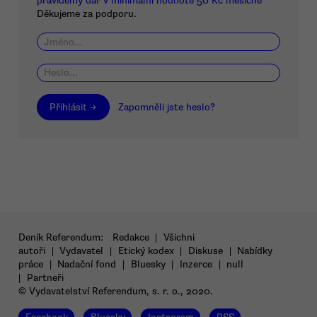
pravidelný dar v minimální hodnotě 50 Kč měsíčně
Děkujeme za podporu.
Přihlásit →
Zapomněli jste heslo?
Deník Referendum:
Redakce
|
Všichni
autoři
|
Vydavatel
|
Etický kodex
|
Diskuse
|
Nabídky
práce
|
Nadační fond
|
Bluesky
|
Inzerce
|
null
|
Partneři
© Vydavatelství Referendum, s. r. o., 2020.