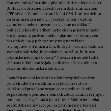
Koncem loňského roku uplynulo již třicet let od přijetí
Úmluvy o odstranění všech forem diskriminace žen
(CEDAW) na Valném shromáždění OSN. Úmluva definuje
diskriminaci žen jako „… jakékoli činění rozdílu,
vyloučení anebo omezení provedené na základě
pohlaví, jehož důsledkem nebo cílem je narušit nebo
zrušit uznání, požívání nebo uplatnění ze strany žen,
bez ohledu na jejich rodinný stav, na základě
rovnoprávnosti mužů a žen, lidských práv a základních
svobod v politické, hospodářské, sociální, kulturní,
občanské nebo jiné oblasti.“ Práva žen jsou zde tudíž
chápána nikoli pouze jako politická, ale rovněž jako
sociální, ekonomická a kulturní.
Rovněž ustavení letošního roku Evropským rokem
proti chudobě a sociálnímu vyloučení se stalo
příležitostí pro různé organizace a jedince, kteří
se pokoušejí opomíjené téma chudoby učinit veřejným
tématem a přispět tak k jeho řešení. Mohlo by se zdát,
že chudoba není v Evropě, jež patří mezi nejbohatší
části světa, velkým problémem. Existují však