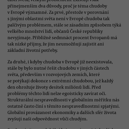
přinejmenším dva důvody, proč je téma chudoby
v Evropě významné. Za prvé, přestože v porovnání
s jinými oblastmi světa není v Evropě chudoba tak
palčivým problémem, stále se zásadním způsobem týká
velkého množství lidí, občanů České republiky
nevyjímaje. Přibližně sedmnáct procent Evropanů má
tak nízké příjmy, že jim neumožňují zajistit ani
základní životní potřeby.
Za druhé, i kdyby chudoba v Evropě již neexistovala,
stále by bylo nutné řešit chudobu v jiných částech
světa, především v rozvojových zemích, které
se potýkají dokonce s extrémní chudobou, jež každý
den ohrožuje životy desítek miliónů lidí. Před
problémy těchto lidí nelze egoisticky zavírat oči.
Strukturální nespravedlnosti v globálním měřítku nás
ostatně často činí s těmito nespravedlnostmi spjatými.
Globální provázanost ekonomiky a dalších sfér života
zvyšují naši odpovědnost vůči chudým.