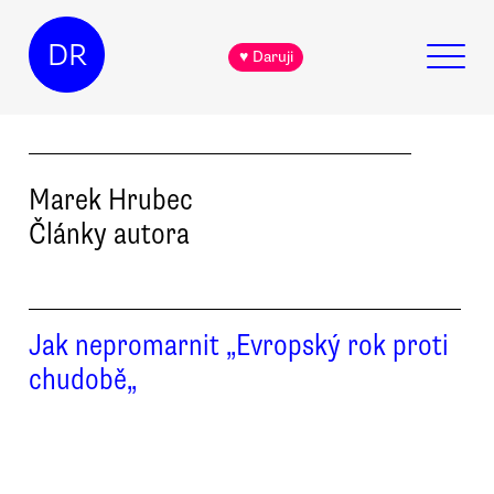
DR
♥ Daruji
Marek
Hrubec
Články autora
Jak nepromarnit „Evropský rok proti
chudobě„