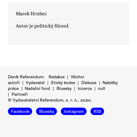
Marek Hrubec
Autor je politický filosof.
Deník Referendum:
Redakce
|
Všichni
autoři
|
Vydavatel
|
Etický kodex
|
Diskuse
|
Nabídky
práce
|
Nadační fond
|
Bluesky
|
Inzerce
|
null
|
Partneři
© Vydavatelství Referendum, s. r. o., 2020.
Facebook
Bluesky
Instagram
RSS