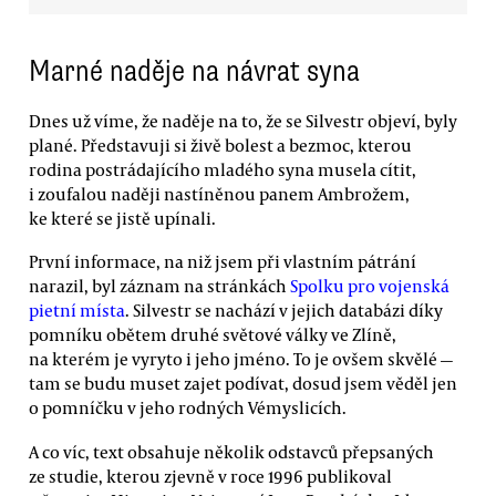
Marné naděje na návrat syna
Dnes už víme, že naděje na to, že se Silvestr objeví, byly
plané. Představuji si živě bolest a bezmoc, kterou
rodina postrádajícího mladého syna musela cítit,
i zoufalou naději nastíněnou panem Ambrožem,
ke které se jistě upínali.
První informace, na niž jsem při vlastním pátrání
narazil, byl záznam na stránkách
Spolku pro vojenská
pietní místa
. Silvestr se nachází v jejich databázi díky
pomníku obětem druhé světové války ve Zlíně,
na kterém je vyryto i jeho jméno. To je ovšem skvělé —
tam se budu muset zajet podívat, dosud jsem věděl jen
o pomníčku v jeho rodných Vémyslicích.
A co víc, text obsahuje několik odstavců přepsaných
ze studie, kterou zjevně v roce 1996 publikoval