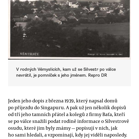
V rodných Vémyslicích, kam už se Silvestr po válce
nevrátil, je pomníček s jeho jménem. Repro DR
Jeden jeho dopis z března 1939, který napsal domů
po příjezdu do Singapuru. A pak už jen několik dopisů
od tří jeho tamních přátel a kolegů z firmy Baťa, kteří
se po válce snažili podat rodině informace o Silvestrově
osudu, které jim byly známy — popisují v nich, jak
ho sami hledali, a vzpomínají, kdy jej viděli naposledy.