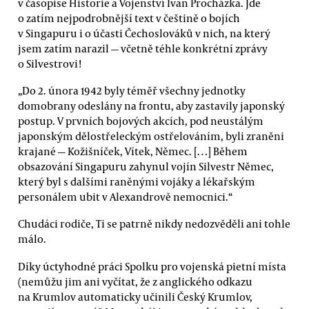
v časopise Historie a Vojenství Ivan Procházka. Jde
o zatím nejpodrobnější text v češtině o bojích
v Singapuru i o účasti Čechoslováků v nich, na který
jsem zatím narazil — včetně téhle konkrétní zprávy
o Silvestrovi!
„Do 2. února 1942 byly téměř všechny jednotky
domobrany odeslány na frontu, aby zastavily japonský
postup. V prvních bojových akcích, pod neustálým
japonským dělostřeleckým ostřelováním, byli zraněni
krajané — Kožišníček, Vítek, Němec. […] Během
obsazování Singapuru zahynul vojín Silvestr Němec,
který byl s dalšími raněnými vojáky a lékařským
personálem ubit v Alexandrově nemocnici.“
Chudáci rodiče, Ti se patrně nikdy nedozvěděli ani tohle
málo.
Díky úctyhodné práci Spolku pro vojenská pietní místa
(nemůžu jim ani vyčítat, že z anglického odkazu
na Krumlov automaticky učinili Český Krumlov,