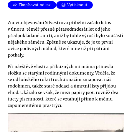
Zkopírovat odkaz
Vytisknout
Znovuobjevování Silvestrova příběhu začalo letos
v únoru, téměř přesně pětasedmdesát let od jeho
předpokládané smrti, aniž by tohle výročí bylo součástí
nějakého záměru. Zpětně se ukazuje, že je to první
z více podivných náhod, které mne už při pátrání
potkaly.
Při návštěvě vlasti a příbuzných mi máma přinesla
složku se starými rodinnými dokumenty. Věděla, že
se od loňského roku trochu snažím zmapovat náš
rodokmen, takže staré oddací a úmrtní listy přijdou
vhod. Ukázalo se však, že mezi papíry jsou rovněž dva
tucty písemností, které se vztahují přímo k mému
zapomenutému prastrýci.