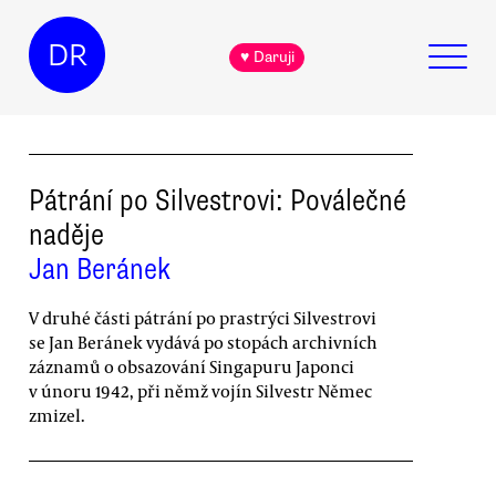
DR
♥ Daruji
Pátrání po Silvestrovi: Poválečné
naděje
Jan Beránek
V druhé části pátrání po prastrýci Silvestrovi
se Jan Beránek vydává po stopách archivních
záznamů o obsazování Singapuru Japonci
v únoru 1942, při němž vojín Silvestr Němec
zmizel.