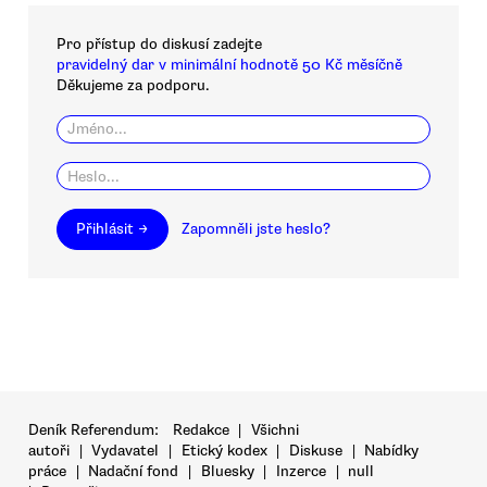
Pro přístup do diskusí zadejte
pravidelný dar v minimální hodnotě 50 Kč měsíčně
Děkujeme za podporu.
Přihlásit →
Zapomněli jste heslo?
Deník Referendum:
Redakce
|
Všichni
autoři
|
Vydavatel
|
Etický kodex
|
Diskuse
|
Nabídky
práce
|
Nadační fond
|
Bluesky
|
Inzerce
|
null