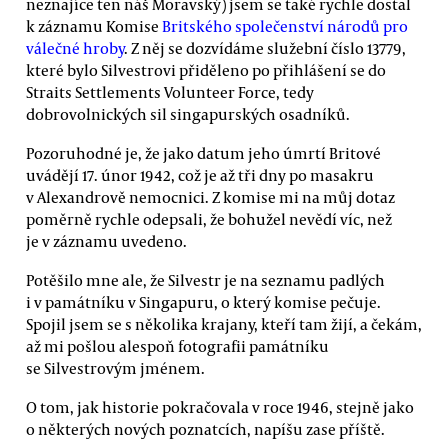
neznajíce ten náš Moravský) jsem se také rychle dostal
k záznamu Komise
Britského společenství národů pro
válečné hroby
. Z něj se dozvídáme služební číslo 13779,
které bylo Silvestrovi přiděleno po přihlášení se do
Straits Settlements Volunteer Force, tedy
dobrovolnických sil singapurských osadníků.
Pozoruhodné je, že jako datum jeho úmrtí Britové
uvádějí 17. únor 1942, což je až tři dny po masakru
v Alexandrově nemocnici. Z komise mi na můj dotaz
poměrně rychle odepsali, že bohužel nevědí víc, než
je v záznamu uvedeno.
Potěšilo mne ale, že Silvestr je na seznamu padlých
i v památníku v Singapuru, o který komise pečuje.
Spojil jsem se s několika krajany, kteří tam žijí, a čekám,
až mi pošlou alespoň fotografii památníku
se Silvestrovým jménem.
O tom, jak historie pokračovala v roce 1946, stejně jako
o některých nových poznatcích, napíšu zase příště.