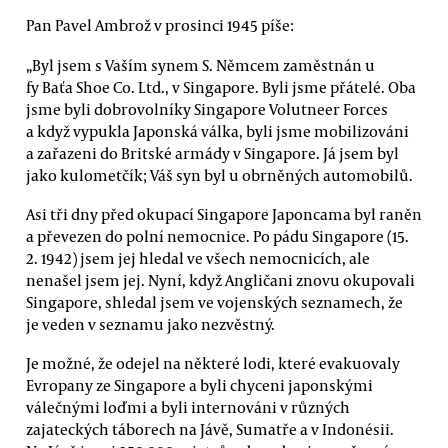
Pan Pavel Ambrož v prosinci 1945 píše:
„Byl jsem s Vaším synem S. Němcem zaměstnán u
fy Baťa Shoe Co. Ltd., v Singapore. Byli jsme přátelé. Oba
jsme byli dobrovolníky Singapore Volutneer Forces
a když vypukla Japonská válka, byli jsme mobilizováni
a zařazeni do Britské armády v Singapore. Já jsem byl
jako kulometčík; Váš syn byl u obrněných automobilů.
Asi tři dny před okupací Singapore Japoncama byl raněn
a převezen do polní nemocnice. Po pádu Singapore (15.
2. 1942) jsem jej hledal ve všech nemocnicích, ale
nenašel jsem jej. Nyní, když Angličani znovu okupovali
Singapore, shledal jsem ve vojenských seznamech, že
je veden v seznamu jako nezvěstný.
Je možné, že odejel na některé lodi, které evakuovaly
Evropany ze Singapore a byli chyceni japonskými
válečnými loďmi a byli internováni v různých
zajateckých táborech na Jávě, Sumatře a v Indonésii.