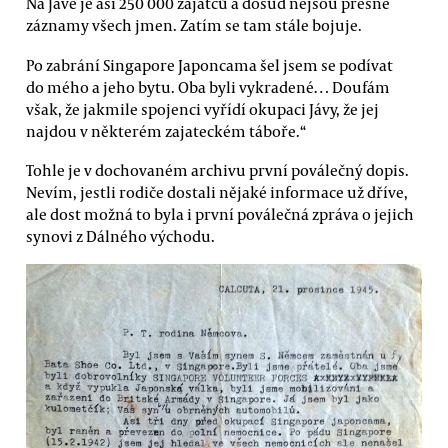
Na Jávě je asi 250 000 zajatců a dosud nejsou přesné
záznamy všech jmen. Zatím se tam stále bojuje.
Po zabrání Singapore Japoncama šel jsem se podívat
do mého a jeho bytu. Oba byli vykradené… Doufám
však, že jakmile spojenci vyřídí okupaci Jávy, že jej
najdou v některém zajateckém táboře.“
Tohle je v dochovaném archivu první poválečný dopis.
Nevím, jestli rodiče dostali nějaké informace už dříve,
ale dost možná to byla i první poválečná zpráva o jejich
synovi z Dálného východu.