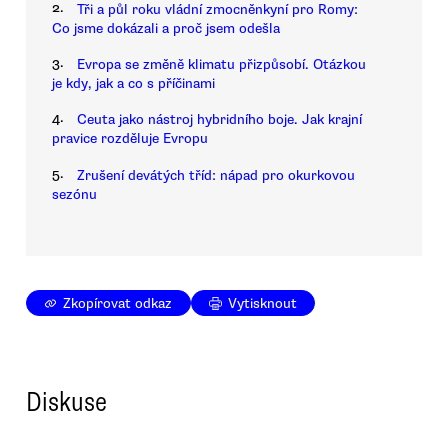
2.
Tři a půl roku vládní zmocněnkyní pro Romy:
Co jsme dokázali a proč jsem odešla
3.
Evropa se změně klimatu přizpůsobí. Otázkou
je kdy, jak a co s příčinami
4.
Ceuta jako nástroj hybridního boje. Jak krajní
pravice rozděluje Evropu
5.
Zrušení devátých tříd: nápad pro okurkovou
sezónu
Zkopírovat odkaz
Vytisknout
Diskuse