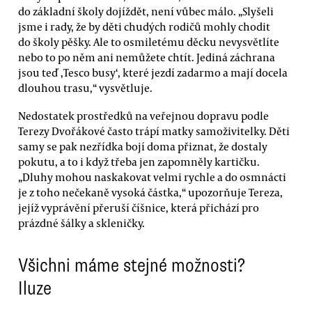
do základní školy dojíždět, není vůbec málo. „Slyšeli
jsme i rady, že by děti chudých rodičů mohly chodit
do školy pěšky. Ale to osmiletému děcku nevysvětlíte
nebo to po něm ani nemůžete chtít. Jediná záchrana
jsou teď ‚Tesco busy‘, které jezdí zadarmo a mají docela
dlouhou trasu,“ vysvětluje.
Nedostatek prostředků na veřejnou dopravu podle
Terezy Dvořákové často trápí matky samoživitelky. Děti
samy se pak nezřídka bojí doma přiznat, že dostaly
pokutu, a to i když třeba jen zapomněly kartičku.
„Dluhy mohou naskakovat velmi rychle a do osmnácti
je z toho nečekaně vysoká částka,“ upozorňuje Tereza,
jejíž vyprávění přeruší číšnice, která přichází pro
prázdné šálky a skleničky.
Všichni máme stejné možnosti?
Iluze