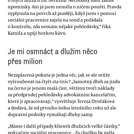
upomínky. Ani já jsem neměla o ničem ponětí. Pravda
vyplynula na povrch až později, když jsem s pomocí
sociální pracovnice zajela na soud a požádala
o kontrolu, zda nemám nějaké pohledávky,“ říká
Kamila a upijí horkou kávu.
Je mi osmnáct a dlužím něco
přes milion
Nezaplacená pokuta je jedna věc, jak se ale může
vyšroubovat na čtyři sta tisíc? „Samotný dluh za jízdu
na černo je jenom malá část, většinu tvoří náklady
za předprodej pohledávky advokátním kancelářím,
které ji zpracovávají,“ vysvětluje Tereza Dvořáková
a dodává, že od prvního ledna letošního roku už ale
dopravní podniky vymáhají dluhy samy.
„Máme i další případy klientů dlužících velké částky,“
pokračuje sociální pracovnice. „Za chvilku by měla