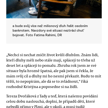
a bude svůj více než milionový dluh řešit osobním
bankrotem. Navzdory své situaci neztrácí chuť
bojovat. Foto Fatima Rahimi, DR
„Nechci si nechat zničit život kvůli dluhům. Znám lidi,
kteří dluhy měli nebo stále mají, splácejí to třeba už
deset let a splácejí to pomalu. Zhruba rok jsem ze své
situace byla hrozně špatná, ale pak jsem si řekla, že
mám svůj cíl a dluhy mi ho nesmí překazit. Budu to mít
těžší, to nepopírám, ale dá se to zvládnout,“ říká
rozhodně Kristýna a poposedne si na židli.
Tereza Dvořáková z Tady a teď, která našemu povídání
celou dobu naslouchá, doplní, že případů dětí, které
nebydlí přímo v Plzni, ale v okolí, a musí tudíž