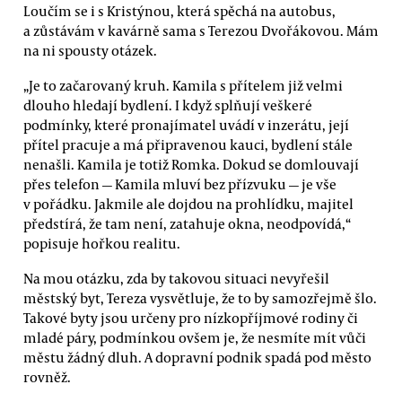
Loučím se i s Kristýnou, která spěchá na autobus,
a zůstávám v kavárně sama s Terezou Dvořákovou. Mám
na ni spousty otázek.
„Je to začarovaný kruh. Kamila s přítelem již velmi
dlouho hledají bydlení. I když splňují veškeré
podmínky, které pronajímatel uvádí v inzerátu, její
přítel pracuje a má připravenou kauci, bydlení stále
nenašli. Kamila je totiž Romka. Dokud se domlouvají
přes telefon — Kamila mluví bez přízvuku — je vše
v pořádku. Jakmile ale dojdou na prohlídku, majitel
předstírá, že tam není, zatahuje okna, neodpovídá,“
popisuje hořkou realitu.
Na mou otázku, zda by takovou situaci nevyřešil
městský byt, Tereza vysvětluje, že to by samozřejmě šlo.
Takové byty jsou určeny pro nízkopříjmové rodiny či
mladé páry, podmínkou ovšem je, že nesmíte mít vůči
městu žádný dluh. A dopravní podnik spadá pod město
rovněž.