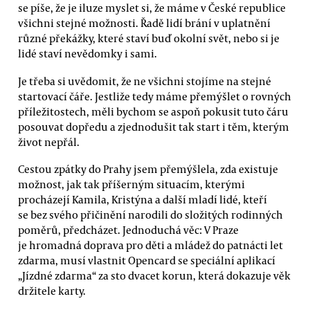
se píše, že je iluze myslet si, že máme v České republice
všichni stejné možnosti. Řadě lidí brání v uplatnění
různé překážky, které staví buď okolní svět, nebo si je
lidé staví nevědomky i sami.
Je třeba si uvědomit, že ne všichni stojíme na stejné
startovací čáře. Jestliže tedy máme přemýšlet o rovných
příležitostech, měli bychom se aspoň pokusit tuto čáru
posouvat dopředu a zjednodušit tak start i těm, kterým
život nepřál.
Cestou zpátky do Prahy jsem přemýšlela, zda existuje
možnost, jak tak příšerným situacím, kterými
procházejí Kamila, Kristýna a další mladí lidé, kteří
se bez svého přičinění narodili do složitých rodinných
poměrů, předcházet. Jednoduchá věc: V Praze
je hromadná doprava pro děti a mládež do patnácti let
zdarma, musí vlastnit Opencard se speciální aplikací
„Jízdné zdarma“ za sto dvacet korun, která dokazuje věk
držitele karty.