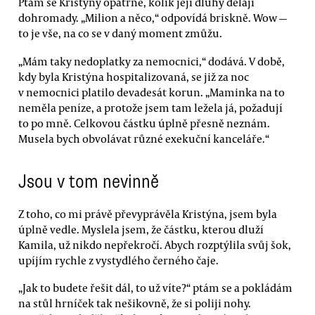
Ptám se Kristýny opatrně, kolik její dluhy dělají
dohromady. „Milion a něco,“ odpovídá briskně. Wow —
to je vše, na co se v daný moment zmůžu.
„Mám taky nedoplatky za nemocnici,“ dodává. V době,
kdy byla Kristýna hospitalizovaná, se již za noc
v nemocnici platilo devadesát korun. „Maminka na to
neměla peníze, a protože jsem tam ležela já, požadují
to po mně. Celkovou částku úplně přesně neznám.
Musela bych obvolávat různé exekuční kanceláře.“
Jsou v tom nevinně
Z toho, co mi právě převyprávěla Kristýna, jsem byla
úplně vedle. Myslela jsem, že částku, kterou dluží
Kamila, už nikdo nepřekročí. Abych rozptýlila svůj šok,
upíjím rychle z vystydlého černého čaje.
„Jak to budete řešit dál, to už víte?“ ptám se a pokládám
na stůl hrníček tak nešikovně, že si poliji nohy.