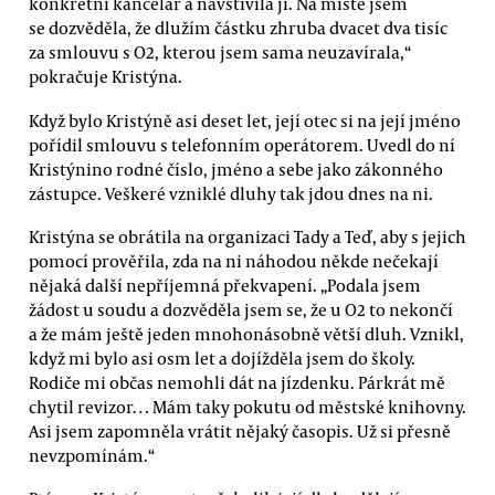
konkrétní kancelář a navštívila ji. Na místě jsem
se dozvěděla, že dlužím částku zhruba dvacet dva tisíc
za smlouvu s O2, kterou jsem sama neuzavírala,“
pokračuje Kristýna.
Když bylo Kristýně asi deset let, její otec si na její jméno
pořídil smlouvu s telefonním operátorem. Uvedl do ní
Kristýnino rodné číslo, jméno a sebe jako zákonného
zástupce. Veškeré vzniklé dluhy tak jdou dnes na ni.
Kristýna se obrátila na organizaci Tady a Teď, aby s jejich
pomocí prověřila, zda na ni náhodou někde nečekají
nějaká další nepříjemná překvapení. „Podala jsem
žádost u soudu a dozvěděla jsem se, že u O2 to nekončí
a že mám ještě jeden mnohonásobně větší dluh. Vznikl,
když mi bylo asi osm let a dojížděla jsem do školy.
Rodiče mi občas nemohli dát na jízdenku. Párkrát mě
chytil revizor… Mám taky pokutu od městské knihovny.
Asi jsem zapomněla vrátit nějaký časopis. Už si přesně
nevzpomínám.“