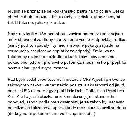
Musim se priznat ze se koukam jako z jara na to co je v Cesku
ohledne dluhu mozne. Jak to tady tak diskutuji se znamymi
tak ti take nevychazeji z udivu.
Napr. nezletili v USA nemohou uzavirat smlouvy tudiz nejsou
ani zodpovedni za dluhy - za ty podle vseho zodpovidaji rodice
(asi by pod to spadaly i ty medializovane pokuty za jizdu na
cerno nebo nesplacene poplatky za odpady). Smlouva na
telefon by na jmeno nezletileho tudiz taky nebyla mozna,
pokud chci telefon pro sveho potomka, musim si ho pripojit ke
svemu planu pod svym jmenem.
Rad bych vedel proc toto neni mozne v CR? A jestli pri tvorbe
takovychto zakonu vubec nekdo posuzuje zkusenosti od jinud,
napr. v USA uz od r. 1977 plati Fair Debt Collection Practices
Act. Ale to je asi otazka na zakonodarce jejich standardni
odpoved, aspon podle me zkusenosti, je ze zakon byl nedavno
novelizovan takze nova uprava bude mozna az za urcitou dobu
(do kdy na ni pokud mozno volic zapomene) ;-)