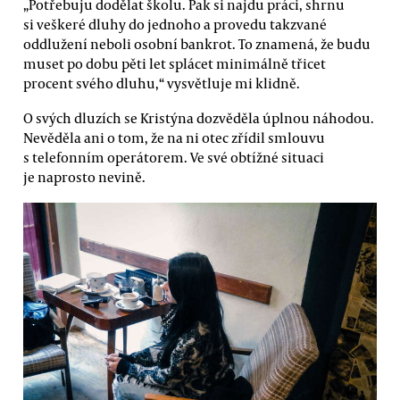
„Potřebuju dodělat školu. Pak si najdu práci, shrnu
si veškeré dluhy do jednoho a provedu takzvané
oddlužení neboli osobní bankrot. To znamená, že budu
muset po dobu pěti let splácet minimálně třicet
procent svého dluhu,“ vysvětluje mi klidně.
O svých dluzích se Kristýna dozvěděla úplnou náhodou.
Nevěděla ani o tom, že na ni otec zřídil smlouvu
s telefonním operátorem. Ve své obtížné situaci
je naprosto nevině.