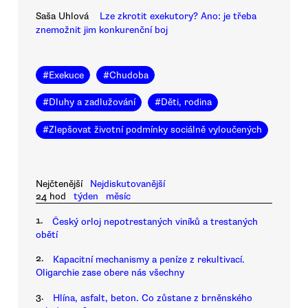
Saša Uhlová
Lze zkrotit exekutory? Ano: je třeba
znemožnit jim konkurenční boj
#
Exekuce
#
Chudoba
#
Dluhy a zadlužování
#
Děti, rodina
#
Zlepšovat životní podmínky sociálně vyloučených
Nejčtenější
Nejdiskutovanější
24 hod
týden
měsíc
1.
Český orloj nepotrestaných viníků a trestaných
obětí
2.
Kapacitní mechanismy a peníze z rekultivací.
Oligarchie zase obere nás všechny
3.
Hlína, asfalt, beton. Co zůstane z brněnského