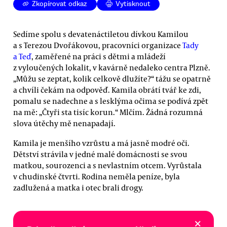
Zkopírovat odkaz
Vytisknout
Sedíme spolu s devatenáctiletou dívkou Kamilou
a s Terezou Dvořákovou, pracovníci organizace
Tady
a Teď
, zaměřené na práci s dětmi a mládeží
z vyloučených lokalit, v kavárně nedaleko centra Plzně.
„Můžu se zeptat, kolik celkově dlužíte?“ tážu se opatrně
a chvíli čekám na odpověď. Kamila obrátí tvář ke zdi,
pomalu se nadechne a s lesklýma očima se podívá zpět
na mě: „Čtyři sta tisíc korun.“ Mlčím. Žádná rozumná
slova útěchy mě nenapadají.
Kamila je menšího vzrůstu a má jasně modré oči.
Dětství strávila v jedné malé domácnosti se svou
matkou, sourozenci a s nevlastním otcem. Vyrůstala
v chudinské čtvrti. Rodina neměla peníze, byla
zadlužená a matka i otec brali drogy.
×