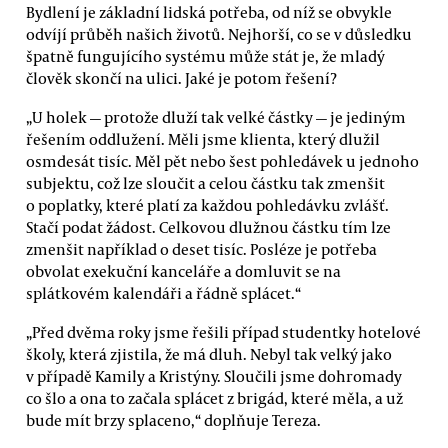
Bydlení je základní lidská potřeba, od níž se obvykle
odvíjí průběh našich životů. Nejhorší, co se v důsledku
špatně fungujícího systému může stát je, že mladý
člověk skončí na ulici. Jaké je potom řešení?
„U holek — protože dluží tak velké částky — je jediným
řešením oddlužení. Měli jsme klienta, který dlužil
osmdesát tisíc. Měl pět nebo šest pohledávek u jednoho
subjektu, což lze sloučit a celou částku tak zmenšit
o poplatky, které platí za každou pohledávku zvlášť.
Stačí podat žádost. Celkovou dlužnou částku tím lze
zmenšit například o deset tisíc. Posléze je potřeba
obvolat exekuční kanceláře a domluvit se na
splátkovém kalendáři a řádně splácet.“
„Před dvěma roky jsme řešili případ studentky hotelové
školy, která zjistila, že má dluh. Nebyl tak velký jako
v případě Kamily a Kristýny. Sloučili jsme dohromady
co šlo a ona to začala splácet z brigád, které měla, a už
bude mít brzy splaceno,“ doplňuje Tereza.