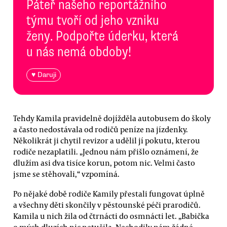
Páteř našeho reportážního
týmu tvoří od jeho vzniku
ženy. Podpořte úderku, která
u nás nemá obdoby!
♥ Daruji
Tehdy Kamila pravidelně dojížděla autobusem do školy
a často nedostávala od rodičů peníze na jízdenky.
Několikrát ji chytil revizor a udělil jí pokutu, kterou
rodiče nezaplatili. „Jednou nám přišlo oznámení, že
dlužím asi dva tisíce korun, potom nic. Velmi často
jsme se stěhovali,“ vzpomíná.
Po nějaké době rodiče Kamily přestali fungovat úplně
a všechny děti skončily v pěstounské péči prarodičů.
Kamila u nich žila od čtrnácti do osmnácti let. „Babička
o mých dluzích nic netušila. Nechodily nám žádné