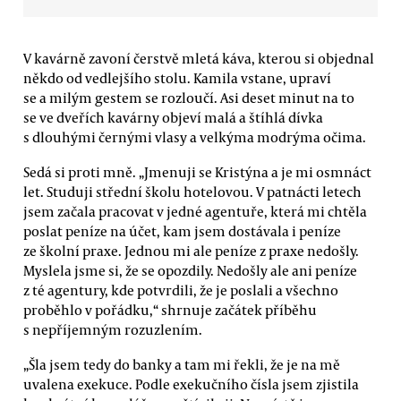
V kavárně zavoní čerstvě mletá káva, kterou si objednal
někdo od vedlejšího stolu. Kamila vstane, upraví
se a milým gestem se rozloučí. Asi deset minut na to
se ve dveřích kavárny objeví malá a štíhlá dívka
s dlouhými černými vlasy a velkýma modrýma očima.
Sedá si proti mně. „Jmenuji se Kristýna a je mi osmnáct
let. Studuji střední školu hotelovou. V patnácti letech
jsem začala pracovat v jedné agentuře, která mi chtěla
poslat peníze na účet, kam jsem dostávala i peníze
ze školní praxe. Jednou mi ale peníze z praxe nedošly.
Myslela jsme si, že se opozdily. Nedošly ale ani peníze
z té agentury, kde potvrdili, že je poslali a všechno
proběhlo v pořádku,“ shrnuje začátek příběhu
s nepříjemným rozuzlením.
„Šla jsem tedy do banky a tam mi řekli, že je na mě
uvalena exekuce. Podle exekučního čísla jsem zjistila