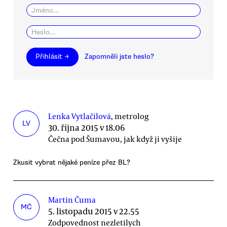
Přihlásit →
Zapomněli jste heslo?
Lenka Vytlačilová
, metrolog
LV
30. října 2015 v 18.06
Čečna pod Šumavou, jak když ji vyšije
Zkusit vybrat nějaké peníze přez BL?
Martin Čuma
MČ
5. listopadu 2015 v 22.55
Zodpovednost nezletilych