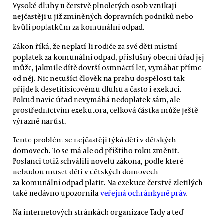
Vysoké dluhy u čerstvě plnoletých osob vznikají
nejčastěji u již zmíněných dopravních podniků nebo
kvůli poplatkům za komunální odpad.
Zákon říká, že neplatí-li rodiče za své děti místní
poplatek za komunální odpad, příslušný obecní úřad jej
může, jakmile dítě dovrší osmnáctí let, vymáhat přímo
od něj. Nic netušící člověk na prahu dospělosti tak
přijde k desetitisícovému dluhu a často i exekuci.
Pokud navíc úřad nevymáhá nedoplatek sám, ale
prostřednictvím exekutora, celková částka může ještě
výrazně narůst.
Tento problém se nejčastěji týká dětí v dětských
domovech. To se má ale od příštího roku změnit.
Poslanci totiž schválili novelu zákona, podle které
nebudou muset děti v dětských domovech
za komunální odpad platit. Na exekuce čerstvě zletilých
také nedávno upozornila
veřejná ochránkyně práv
.
Na internetových stránkách organizace Tady a teď