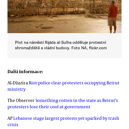
Plot na náměstí Rijáda al-Sulha odděluje protestní
shromaždiště a vládní budovy. Foto NA, flickr.com
Další informace:
Al-Džazíra
Riot police clear protesters occupying Beirut
ministry
The Observer
Something rotten in the state as Beirut’s
protesters lose their cool at government
AP
Lebanese stage largest protests yet sparked by trash
crisis