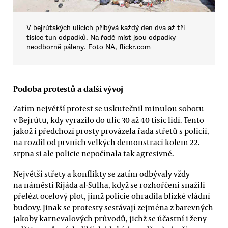
V bejrútských ulicích přibývá každý den dva až tři
tisíce tun odpadků. Na řadě míst jsou odpadky
neodborně páleny. Foto NA, flickr.com
Podoba protestů a další vývoj
Zatím největší protest se uskutečnil minulou sobotu
v Bejrútu, kdy vyrazilo do ulic 30 až 40 tisíc lidí. Tento
jakož i předchozí prosty provázela řada střetů s policií,
na rozdíl od prvních velkých demonstrací kolem 22.
srpna si ale policie nepočínala tak agresivně.
Největší střety a konflikty se zatím odbývaly vždy
na náměstí Rijáda al-Sulha, když se rozhořčení snažili
přelézt ocelový plot, jímž policie ohradila blízké vládní
budovy. Jinak se protesty sestávají zejména z barevných
jakoby karnevalových průvodů, jichž se účastní i ženy