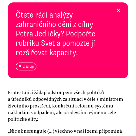
×
Čtete rádi analýzy
zahraničního dění z dílny
Petra Jedličky? Podpořte
rubriku Svět a pomozte jí
rozšiřovat kapacity.
♥ Daruji
Protestující žádají odstoupení všech politiků
a úředníků odpovědných za situaci v čele s ministrem
životního prostředí, konkrétní reformu systému
nakládání s odpadem, ale především: výměnu celé
politické elity.
„Nic už nefunguje (...) všechno v naší zemi připomíná