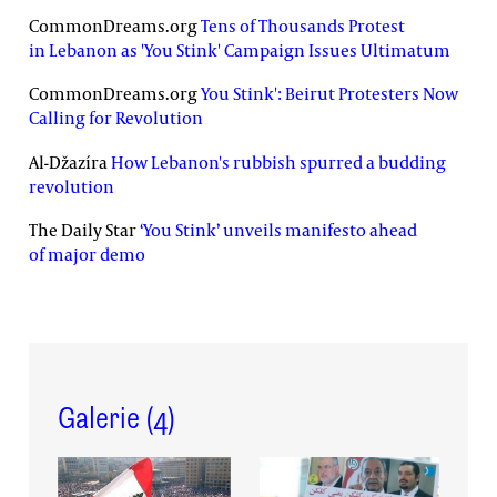
CommonDreams.org
Tens of Thousands Protest
in Lebanon as 'You Stink' Campaign Issues Ultimatum
CommonDreams.org
You Stink': Beirut Protesters Now
Calling for Revolution
Al-Džazíra
How Lebanon's rubbish spurred a budding
revolution
The Daily Star
‘You Stink’ unveils manifesto ahead
of major demo
Galerie (
4
)