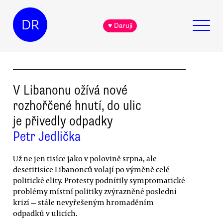
DR
♥ Daruji
V Libanonu ožívá nové
rozhořčené hnutí, do ulic
je přivedly odpadky
Petr Jedlička
Už ne jen tisíce jako v polovině srpna, ale
desetitisíce Libanonců volají po výměně celé
politické elity. Protesty podnítily symptomatické
problémy místní politiky zvýrazněné poslední
krizí — stále nevyřešeným hromaděním
odpadků v ulicích.