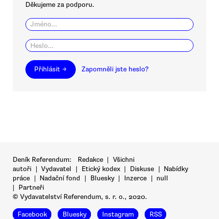
Děkujeme za podporu.
Přihlásit →
Zapomněli jste heslo?
Deník Referendum:
Redakce
|
Všichni
autoři
|
Vydavatel
|
Etický kodex
|
Diskuse
|
Nabídky
práce
|
Nadační fond
|
Bluesky
|
Inzerce
|
null
|
Partneři
© Vydavatelství Referendum, s. r. o., 2020.
Facebook
Bluesky
Instagram
RSS