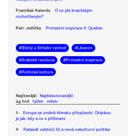
František Kalenda
O co jde brazilským
rozhořčeným?
Petr Jedlička
Protestní inspirace II: Quebec
#
Blízký a Střední východ
#
Libanon
#
Arabské revoluce
#
Protestní inspirace
#
Politická kultura
Nejčtenější
Nejdiskutovanější
24 hod
týden
měsíc
1.
Evropa se změně klimatu přizpůsobí. Otázkou
je jak, kdy a co s příčinami
2.
Padesát odstínů lži a nová nekulturní politika