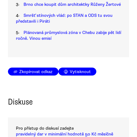
3.
Brno chce koupit dům architektky Růženy Žertové
4.
Smršť stínových vlád: po STAN a ODS tu svou
představili i Piráti
5.
Plánovaná průmyslová zóna v Chebu zabije pět lidí
ročně. Vinou emisí
Zkopírovat odkaz
Vytisknout
Diskuse
Pro přístup do diskusí zadejte
pravidelný dar v minimální hodnotě 50 Kč měsíčně