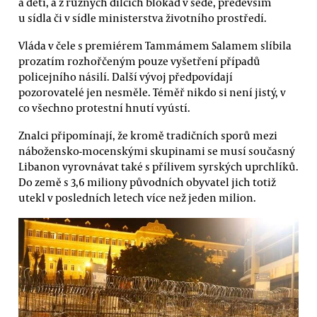
a děti, a z různých dílčích blokád v sedě, především
u sídla či v sídle ministerstva životního prostředí.
Vláda v čele s premiérem Tammámem Salamem slíbila
prozatím rozhořčeným pouze vyšetření případů
policejního násilí. Další vývoj předpovídají
pozorovatelé jen nesměle. Téměř nikdo si není jistý, v
co všechno protestní hnutí vyústí.
Znalci připomínají, že kromě tradičních sporů mezi
nábožensko-mocenskými skupinami se musí současný
Libanon vyrovnávat také s přílivem syrských uprchlíků.
Do země s 3,6 miliony původních obyvatel jich totiž
utekl v posledních letech více než jeden milion.