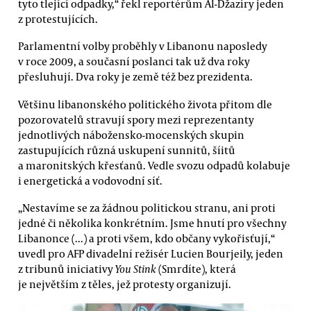
tyto tlející odpadky,“ řekl reportérům Al-Džazíry jeden
z protestujících.
Parlamentní volby proběhly v Libanonu naposledy
v roce 2009, a současní poslanci tak už dva roky
přesluhují. Dva roky je země též bez prezidenta.
Většinu libanonského politického života přitom dle
pozorovatelů stravují spory mezi reprezentanty
jednotlivých nábožensko-mocenských skupin
zastupujících různá uskupení sunnitů, šíitů
a maronitských křesťanů. Vedle svozu odpadů kolabuje
i energetická a vodovodní síť.
„Nestavíme se za žádnou politickou stranu, ani proti
jedné či několika konkrétním. Jsme hnutí pro všechny
Libanonce (...) a proti všem, kdo občany vykořisťují,“
uvedl pro AFP divadelní režisér Lucien Bourjeily, jeden
z tribunů iniciativy
You Stink
(Smrdíte), která
je největším z těles, jež protesty organizují.