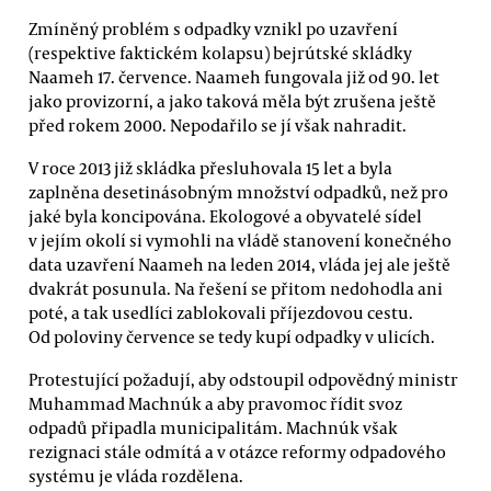
Zmíněný problém s odpadky vznikl po uzavření
(respektive faktickém kolapsu) bejrútské skládky
Naameh 17. července. Naameh fungovala již od 90. let
jako provizorní, a jako taková měla být zrušena ještě
před rokem 2000. Nepodařilo se jí však nahradit.
V roce 2013 již skládka přesluhovala 15 let a byla
zaplněna desetinásobným množství odpadků, než pro
jaké byla koncipována. Ekologové a obyvatelé sídel
v jejím okolí si vymohli na vládě stanovení konečného
data uzavření Naameh na leden 2014, vláda jej ale ještě
dvakrát posunula. Na řešení se přitom nedohodla ani
poté, a tak usedlíci zablokovali příjezdovou cestu.
Od poloviny července se tedy kupí odpadky v ulicích.
Protestující požadují, aby odstoupil odpovědný ministr
Muhammad Machnúk a aby pravomoc řídit svoz
odpadů připadla municipalitám. Machnúk však
rezignaci stále odmítá a v otázce reformy odpadového
systému je vláda rozdělena.