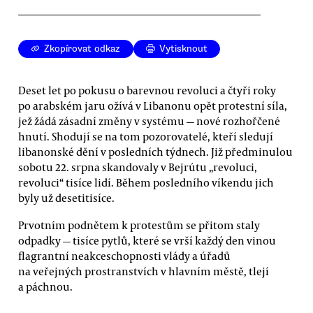
Zkopírovat odkaz
Vytisknout
Deset let po pokusu o barevnou revoluci a čtyři roky
po arabském jaru ožívá v Libanonu opět protestní síla,
jež žádá zásadní změny v systému — nové rozhořčené
hnutí. Shodují se na tom pozorovatelé, kteří sledují
libanonské dění v posledních týdnech. Již předminulou
sobotu 22. srpna skandovaly v Bejrútu „revoluci,
revoluci“ tisíce lidí. Během posledního víkendu jich
byly už desetitisíce.
Prvotním podnětem k protestům se přitom staly
odpadky — tisíce pytlů, které se vrší každý den vinou
flagrantní neakceschopnosti vlády a úřadů
na veřejných prostranstvích v hlavním městě, tlejí
a páchnou.