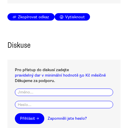
Zkopírovat odkaz
Vytisknout
Diskuse
Pro přístup do diskusí zadejte
pravidelný dar v minimální hodnotě 50 Kč měsíčně
Děkujeme za podporu.
Přihlásit →
Zapomněli jste heslo?