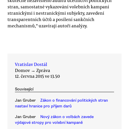
skutečně nezávislého auditu účetnictví politických
stran, samostatné vykazování volebních kampaní
stranickými i nestranickými subjekty, zavedení
transparentních účtů a posílení sankčních
mechanismů,“ uzavírají autoři analýzy.
Vratislav Dostál
Domov
→
Zpráva
12. června 2015 ve 13.50
Související
Jan Gruber
Zákon o financování politických stran
nastaví hranice pro příjem darů
Jan Gruber
Nový zákon o volbách zavede
výdajové stropy pro volební kampaně