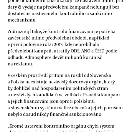
podle dokumentu také ukazují, že nastavení limitů pro
dary či výdaje na předvolební kampaně nefungují bez
dostatečně nastaveného kontrolního a sankčního
mechanismu.
Zdůrazňují také, že kontrolu financování je potřeba
zavést také mimo předvolební období, například
v první polovině roku 2013, kdy neprobíhala
předvolební kampaň, utratily ODS, ANO a ČSSD podle
odhadu Admosphere devět milionů korun Kč
na reklamu.
V českém prostředí přitom na rozdíl od Slovenska
a Polska neexistuje nezávislý dozorový orgán, který
by dohlížel nad hospodařením politických stran
a nezávislých kandidátů ve volbách. Pravidla kampaní
a jejich financování jsou oproti polskému
a slovenskému systému velice obecná a jejich porušení
nebylo dosud nikdy finančně sankcionováno.
„Kromě ustavení kontrolního orgánu chybí systém