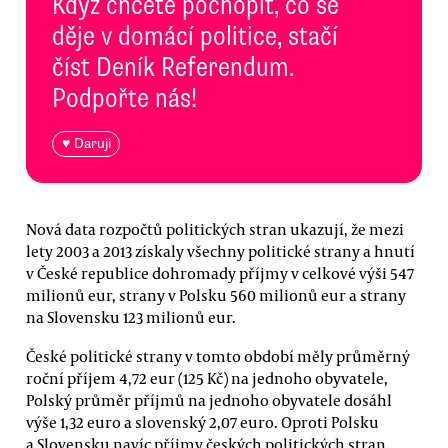
Když chcete pochopit, co se
děje v domácí politice, stačí
číst Deník Referendum.
Podpořte nás!
♥ Daruji
Nová data rozpočtů politických stran ukazují, že mezi
lety 2003 a 2013 získaly všechny politické strany a hnutí
v České republice dohromady příjmy v celkové výši 547
milionů eur, strany v Polsku 560 milionů eur a strany
na Slovensku 123 milionů eur.
České politické strany v tomto období měly průměrný
roční příjem 4,72 eur (125 Kč) na jednoho obyvatele,
Polský průměr příjmů na jednoho obyvatele dosáhl
výše 1,32 euro a slovenský 2,07 euro. Oproti Polsku
a Slovensku navíc příjmy českých politických stran