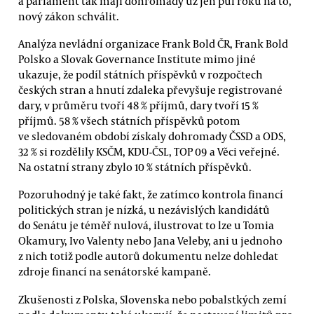
a parlament tak mají dohromady už jen půl roku na to,
nový zákon schválit.
Analýza nevládní organizace Frank Bold ČR, Frank Bold
Polsko a Slovak Governance Institute mimo jiné
ukazuje, že podíl státních příspěvků v rozpočtech
českých stran a hnutí zdaleka převyšuje registrované
dary, v průměru tvoří 48 % příjmů, dary tvoří 15 %
příjmů. 58 % všech státních příspěvků potom
ve sledovaném období získaly dohromady ČSSD a ODS,
32 % si rozdělily KSČM, KDU-ČSL, TOP 09 a Věci veřejné.
Na ostatní strany zbylo 10 % státních příspěvků.
Pozoruhodný je také fakt, že zatímco kontrola financí
politických stran je nízká, u nezávislých kandidátů
do Senátu je téměř nulová, ilustrovat to lze u Tomia
Okamury, Ivo Valenty nebo Jana Veleby, ani u jednoho
z nich totiž podle autorů dokumentu nelze dohledat
zdroje financí na senátorské kampaně.
Zkušenosti z Polska, Slovenska nebo pobalstkých zemí