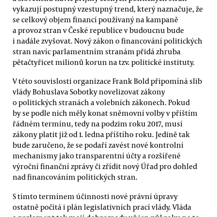
vykazují postupný vzestupný trend, který naznačuje, že
se celkový objem financí používaný na kampaně
a provoz stran v České republice v budoucnu bude
i nadále zvyšovat. Nový zákon o financování politických
stran navíc parlamentním stranám přidá zhruba
pětačtyřicet milionů korun na tzv. politické instituty.
V této souvislosti organizace Frank Bold připomíná slib
vlády Bohuslava Sobotky novelizovat zákony
o politických stranách a volebních zákonech. Pokud
by se podle nich měly konat sněmovní volby v příštím
řádném termínu, tedy na podzim roku 2017, musí
zákony platit již od 1. ledna příštího roku. Jedině tak
bude zaručeno, že se podaří zavést nové kontrolní
mechanismy jako transparentní účty a rozšířené
výroční finanční zprávy či zřídit nový Úřad pro dohled
nad financováním politických stran.
S tímto termínem účinnosti nové právní úpravy
ostatně počítá i plán legislativních prací vlády. Vláda