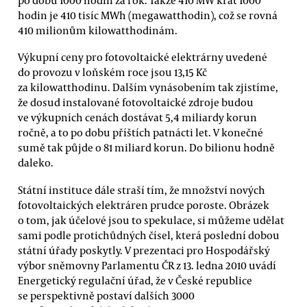
hodin je 410 tisíc MWh (megawatthodin), což se rovná
410 milionům kilowatthodinám.
Výkupní ceny pro fotovoltaické elektrárny uvedené
do provozu v loňském roce jsou 13,15 Kč
za kilowatthodinu. Dalším vynásobením tak zjistíme,
že dosud instalované fotovoltaické zdroje budou
ve výkupních cenách dostávat 5,4 miliardy korun
ročně, a to po dobu příštích patnácti let. V konečné
sumě tak půjde o 81 miliard korun. Do bilionu hodně
daleko.
Státní instituce dále straší tím, že množství nových
fotovoltaických elektráren prudce poroste. Obrázek
o tom, jak účelové jsou to spekulace, si můžeme udělat
sami podle protichůdných čísel, která poslední dobou
státní úřady poskytly. V prezentaci pro Hospodářský
výbor sněmovny Parlamentu ČR z 13. ledna 2010 uvádí
Energetický regulační úřad, že v České republice
se perspektivně postaví dalších 3000