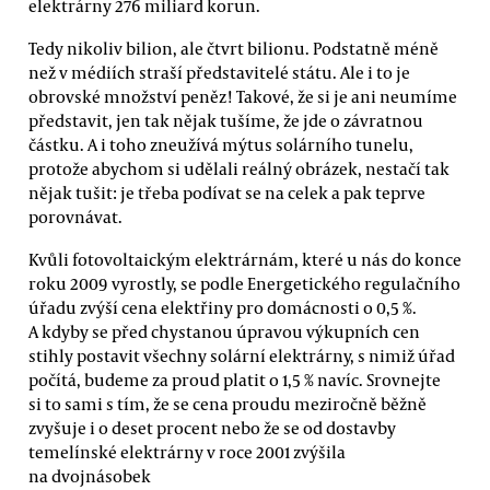
elektrárny 276 miliard korun.
Tedy nikoliv bilion, ale čtvrt bilionu. Podstatně méně
než v médiích straší představitelé státu. Ale i to je
obrovské množství peněz! Takové, že si je ani neumíme
představit, jen tak nějak tušíme, že jde o závratnou
částku. A i toho zneužívá mýtus solárního tunelu,
protože abychom si udělali reálný obrázek, nestačí tak
nějak tušit: je třeba podívat se na celek a pak teprve
porovnávat.
Kvůli fotovoltaickým elektrárnám, které u nás do konce
roku 2009 vyrostly, se podle Energetického regulačního
úřadu zvýší cena elektřiny pro domácnosti o 0,5 %.
A kdyby se před chystanou úpravou výkupních cen
stihly postavit všechny solární elektrárny, s nimiž úřad
počítá, budeme za proud platit o 1,5 % navíc. Srovnejte
si to sami s tím, že se cena proudu meziročně běžně
zvyšuje i o deset procent nebo že se od dostavby
temelínské elektrárny v roce 2001 zvýšila
na dvojnásobek