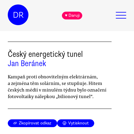
DR
♥ Daruji
Český energetický tunel
Jan Beránek
Kampaň proti obnovitelným elektrárnám,
a zejména těm solárním, se stupňuje. Hitem
českých médií v minulém týdnu bylo označení
fotovoltaiky nálepkou „bilionový tunel“.
Zkopírovat odkaz
Vytisknout