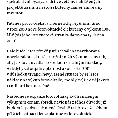
spekulativní byznys, u drtivé většiny nahlášených
projektů za nimi nestojí skutečný záměr ani reálný
investor.
Patrně i proto očekává Energetický regulační úřad
v roce 2010 nové fotovoltaické elektrárny o výkonu 1000
MW (viz jeho internetová stránka datovaná 19. ledna
2010).
Dále bude letos téměř jistě schválena navrhovaná
novela zákona, která umožní snížit výkupní ceny tak,
aby je znovu uvedla do souladu s reálnými náklady.
A i kdyby vstoupila v platnost až od roku 2011,
v důsledku trvající nevyvážené situace by se letos
náklady na výkup fotovoltaiky mohly zvýšit o nějakých
13 miliard korun ročně.
Následně se expanze fotovoltaiky kvůli sníženým
výkupním cenám zbrzdí, navíc nás z téhož důvodu již
bude stát podstatně méně. Reálně tak hrozí, že během
příštích patnácti let zaplatíme za fotovoltaické