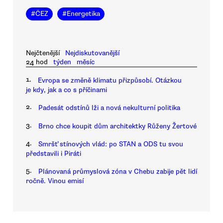
#
ČEZ
#
Energetika
Nejčtenější
Nejdiskutovanější
24 hod
týden
měsíc
1.
Evropa se změně klimatu přizpůsobí. Otázkou
je kdy, jak a co s příčinami
2.
Padesát odstínů lži a nová nekulturní politika
3.
Brno chce koupit dům architektky Růženy Žertové
4.
Smršť stínových vlád: po STAN a ODS tu svou
představili i Piráti
5.
Plánovaná průmyslová zóna v Chebu zabije pět lidí
ročně. Vinou emisí