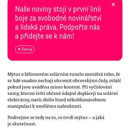
×
Naše noviny stojí v první linii
boje za svobodné novinářství
a lidská práva. Podpořte nás
a přidejte se k nám!
♥ Daruji
Mýtus o bilionovém solárním tunelu zneužívá toho, že
se lidé snadno nechají ohromit obrovskými čísly, zvlášť
pokud jsou uváděna mimo kontext. Při vyčíslování
sumy, kterou čeští občané údajně doplácejí na solární
elektrárny, navíc došlo hned několikanásobnou
manipulací k umělému nafouknutí.
Podívejme se tedy na to, co tvrdí mýtus — a jaká
je skutečnost.