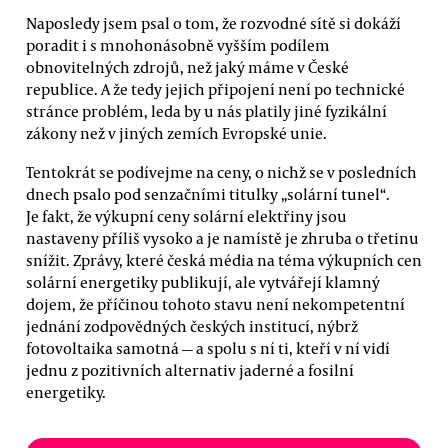
Naposledy jsem psal o tom, že rozvodné sítě si dokáží
poradit i s mnohonásobně vyšším podílem
obnovitelných zdrojů, než jaký máme v České
republice. A že tedy jejich připojení není po technické
stránce problém, leda by u nás platily jiné fyzikální
zákony než v jiných zemích Evropské unie.
Tentokrát se podívejme na ceny, o nichž se v posledních
dnech psalo pod senzačními titulky „solární tunel“.
Je fakt, že výkupní ceny solární elektřiny jsou
nastaveny příliš vysoko a je namístě je zhruba o třetinu
snížit. Zprávy, které česká média na téma výkupních cen
solární energetiky publikují, ale vytvářejí klamný
dojem, že příčinou tohoto stavu není nekompetentní
jednání zodpovědných českých institucí, nýbrž
fotovoltaika samotná — a spolu s ní ti, kteří v ní vidí
jednu z pozitivních alternativ jaderné a fosilní
energetiky.