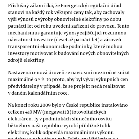
Příslušný zákon říká, že Energetický regulační úřad
stanoví na každý rok výkupní ceny tak, aby zachovaly
výši výnosů z výroby obnovitelné elektřiny po dobu
patnácti let od roku uvedení zařízení do provozu. Tento
mechanismus garantuje výnosy zajišťující rozumnou
návratnost investice (deset až patnáct let) a zároveň
transparentní ekonomické podmínky, které mohou
investory motivovat k budování nových obnovitelných
zdrojů elektřiny.
Nastavená cenová úroveň se navíc smí meziročně snížit
maximálně o 5 %; to proto, aby byl vývoj výkupních cen
předvídatelný v případě, že se projekt nedá realizovat
v daném kalendářním roce.
Na konci roku 2009 bylo v České republice instalováno
celkem 410 MW (megawattů) fotovoltaických
elektráren. Ty v podmínkách slunečního osvitu
běžného v naší republice vyrobí přibližně tolik
elektřiny, kolik odpovídá maximálnímu výkonu
po dobu 1000 hodin za rok. Takže 410 MW krát 1000