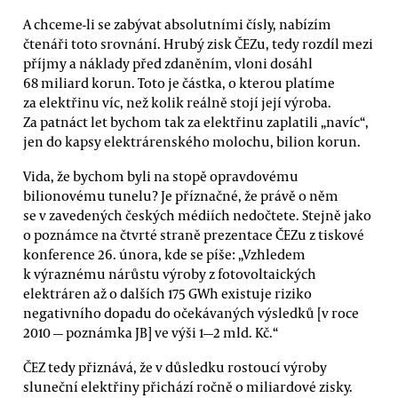
A chceme-li se zabývat absolutními čísly, nabízím
čtenáři toto srovnání. Hrubý zisk ČEZu, tedy rozdíl mezi
příjmy a náklady před zdaněním, vloni dosáhl
68 miliard korun. Toto je částka, o kterou platíme
za elektřinu víc, než kolik reálně stojí její výroba.
Za patnáct let bychom tak za elektřinu zaplatili „navíc“,
jen do kapsy elektrárenského molochu, bilion korun.
Vida, že bychom byli na stopě opravdovému
bilionovému tunelu? Je příznačné, že právě o něm
se v zavedených českých médiích nedočtete. Stejně jako
o poznámce na čtvrté straně prezentace ČEZu z tiskové
konference 26. února, kde se píše: „Vzhledem
k výraznému nárůstu výroby z fotovoltaických
elektráren až o dalších 175 GWh existuje riziko
negativního dopadu do očekávaných výsledků [v roce
2010 — poznámka JB] ve výši 1—2 mld. Kč.“
ČEZ tedy přiznává, že v důsledku rostoucí výroby
sluneční elektřiny přichází ročně o miliardové zisky.