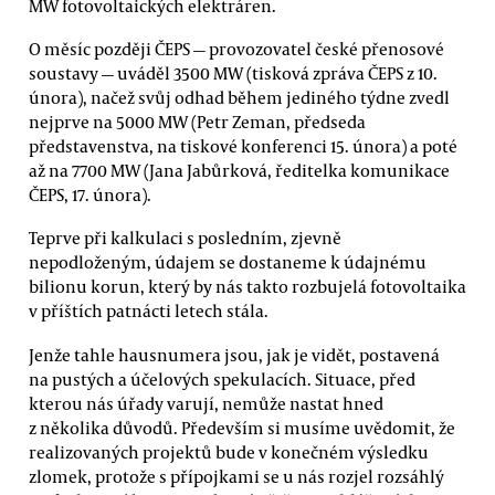
MW fotovoltaických elektráren.
O měsíc později ČEPS — provozovatel české přenosové
soustavy — uváděl 3500 MW (tisková zpráva ČEPS z 10.
února), načež svůj odhad během jediného týdne zvedl
nejprve na 5000 MW (Petr Zeman, předseda
představenstva, na tiskové konferenci 15. února) a poté
až na 7700 MW (Jana Jabůrková, ředitelka komunikace
ČEPS, 17. února).
Teprve při kalkulaci s posledním, zjevně
nepodloženým, údajem se dostaneme k údajnému
bilionu korun, který by nás takto rozbujelá fotovoltaika
v příštích patnácti letech stála.
Jenže tahle hausnumera jsou, jak je vidět, postavená
na pustých a účelových spekulacích. Situace, před
kterou nás úřady varují, nemůže nastat hned
z několika důvodů. Především si musíme uvědomit, že
realizovaných projektů bude v konečném výsledku
zlomek, protože s přípojkami se u nás rozjel rozsáhlý