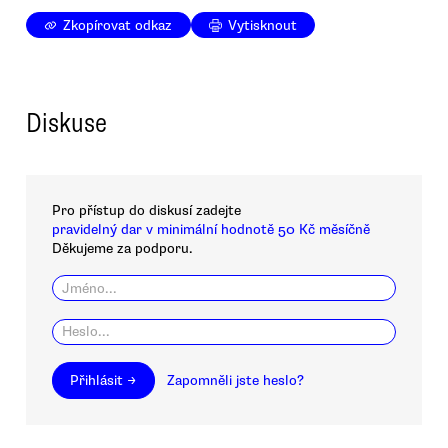
Zkopírovat odkaz
Vytisknout
Diskuse
Pro přístup do diskusí zadejte
pravidelný dar v minimální hodnotě 50 Kč měsíčně
Děkujeme za podporu.
Přihlásit →
Zapomněli jste heslo?