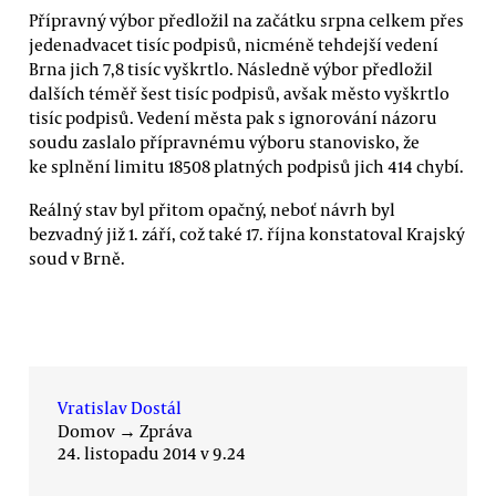
Přípravný výbor předložil na začátku srpna celkem přes
jedenadvacet tisíc podpisů, nicméně tehdejší vedení
Brna jich 7,8 tisíc vyškrtlo. Následně výbor předložil
dalších téměř šest tisíc podpisů, avšak město vyškrtlo
tisíc podpisů. Vedení města pak s ignorování názoru
soudu zaslalo přípravnému výboru stanovisko, že
ke splnění limitu 18508 platných podpisů jich 414 chybí.
Reálný stav byl přitom opačný, neboť návrh byl
bezvadný již 1. září, což také 17. října konstatoval Krajský
soud v Brně.
Vratislav Dostál
Domov
→
Zpráva
24. listopadu 2014 v 9.24