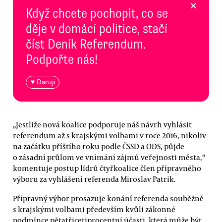
×
Když chcete pochopit, co se
děje v domácí politice, stačí
číst Deník Referendum.
Podpořte nás!
♥ Daruji
„Jestliže nová koalice podporuje náš návrh vyhlásit
referendum až s krajskými volbami v roce 2016, nikoliv
na začátku příštího roku podle ČSSD a ODS, půjde
o zásadní průlom ve vnímání zájmů veřejnosti města,“
komentuje postup lídrů čtyřkoalice člen přípravného
výboru za vyhlášení referenda Miroslav Patrik.
Přípravný výbor prosazuje konání referenda souběžně
s krajskými volbami především kvůli zákonné
podmínce pětatřicetiprocentní účasti, která může být