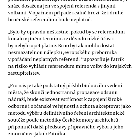
snáze dosažena jen ve spojení referenda s jinými
volbami. V opačném případě reálně hrozí, že i druhé
brněnské referendum bude neplatné.
„Bylo by opravdu nešťastné, pokud by se referendum
konalo v jiném termínu a z důvodu nízké účasti
by nebylo opět platné. Brno by tak mohlo dostat
nesmazatelnou nálepku ,evropského přeborníka
v pořádání neplatných referend’,“ upozorňuje Patrik
na riziko vyhlásit referendum mimo volby do krajských
zastupitelstev.
„Pro nás je také podstatný příslib budoucího vedení
města, že skončí jednostranná propagace odsunu
nádraží, bude existovat vstřícnost k zapojení široké
odborné i občanské veřejnosti a ochota akceptovat jako
metodu výběru definitivního řešení architektonické
soutěže podle metodiky České komory architektů,“
připomněl další představy přípravného výboru jeho
zmocněnec Jakub Patočka.