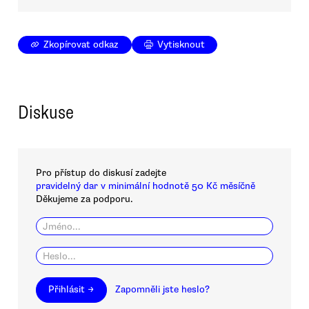
Zkopírovat odkaz
Vytisknout
Diskuse
Pro přístup do diskusí zadejte
pravidelný dar v minimální hodnotě 50 Kč měsíčně
Děkujeme za podporu.
Přihlásit →
Zapomněli jste heslo?