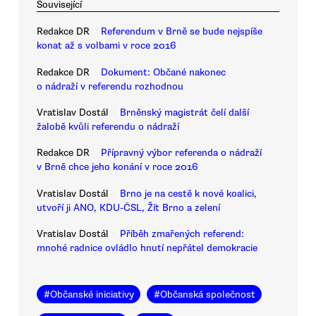
Související
Redakce DR
Referendum v Brně se bude nejspíše
konat až s volbami v roce 2016
Redakce DR
Dokument: Občané nakonec
o nádraží v referendu rozhodnou
Vratislav Dostál
Brněnský magistrát čelí další
žalobě kvůli referendu o nádraží
Redakce DR
Přípravný výbor referenda o nádraží
v Brně chce jeho konání v roce 2016
Vratislav Dostál
Brno je na cestě k nové koalici,
utvoří ji ANO, KDU-ČSL, Žít Brno a zelení
Vratislav Dostál
Příběh zmařených referend:
mnohé radnice ovládlo hnutí nepřátel demokracie
#
Občanské iniciativy
#
Občanská společnost