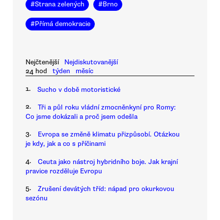
#
Strana zelených
#
Brno
#
Přímá demokracie
Nejčtenější
Nejdiskutovanější
24 hod
týden
měsíc
1.
Sucho v době motoristické
2.
Tři a půl roku vládní zmocněnkyní pro Romy:
Co jsme dokázali a proč jsem odešla
3.
Evropa se změně klimatu přizpůsobí. Otázkou
je kdy, jak a co s příčinami
4.
Ceuta jako nástroj hybridního boje. Jak krajní
pravice rozděluje Evropu
5.
Zrušení devátých tříd: nápad pro okurkovou
sezónu