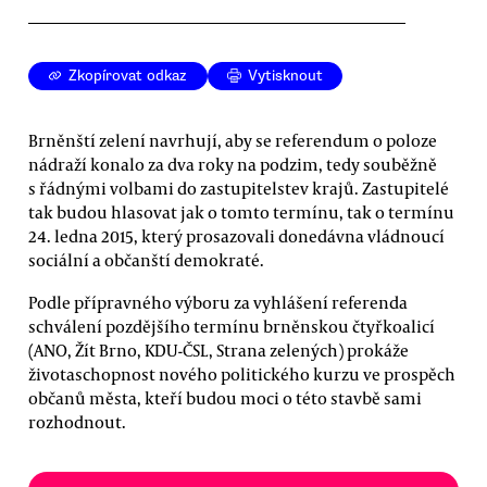
Zkopírovat odkaz
Vytisknout
Brněnští zelení navrhují, aby se referendum o poloze
nádraží konalo za dva roky na podzim, tedy souběžně
s řádnými volbami do zastupitelstev krajů. Zastupitelé
tak budou hlasovat jak o tomto termínu, tak o termínu
24. ledna 2015, který prosazovali donedávna vládnoucí
sociální a občanští demokraté.
Podle přípravného výboru za vyhlášení referenda
schválení pozdějšího termínu brněnskou čtyřkoalicí
(ANO, Žít Brno, KDU-ČSL, Strana zelených) prokáže
životaschopnost nového politického kurzu ve prospěch
občanů města, kteří budou moci o této stavbě sami
rozhodnout.