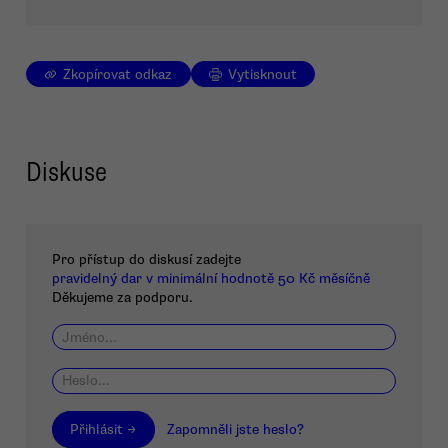
Zkopírovat odkaz
Vytisknout
Diskuse
Pro přístup do diskusí zadejte
pravidelný dar v minimální hodnotě 50 Kč měsíčně
Děkujeme za podporu.
Přihlásit →
Zapomněli jste heslo?