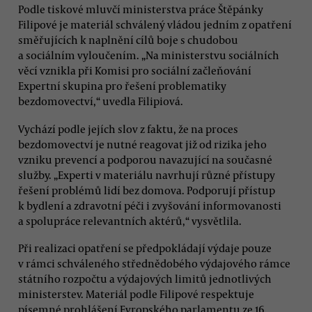
Podle tiskové mluvčí ministerstva práce Štěpánky
Filipové je materiál schválený vládou jedním z opatření
směřujících k naplnění cílů boje s chudobou
a sociálním vyloučením. „Na ministerstvu sociálních
věcí vznikla při Komisi pro sociální začleňování
Expertní skupina pro řešení problematiky
bezdomovectví,“ uvedla Filipiová.
Vychází podle jejích slov z faktu, že na proces
bezdomovectví je nutné reagovat již od rizika jeho
vzniku prevencí a podporou navazující na současné
služby. „Experti v materiálu navrhují různé přístupy
řešení problémů lidí bez domova. Podporují přístup
k bydlení a zdravotní péči i zvyšování informovanosti
a spolupráce relevantních aktérů,“ vysvětlila.
Při realizaci opatření se předpokládají výdaje pouze
v rámci schváleného střednědobého výdajového rámce
státního rozpočtu a výdajových limitů jednotlivých
ministerstev. Materiál podle Filipové respektuje
písemné prohlášení Evropského parlamentu ze 16.