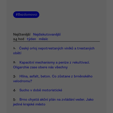
#
Bezdomovci
Nejčtenější
Nejdiskutovanější
24 hod
týden
měsíc
1.
Český orloj nepotrestaných viníků a trestaných
obětí
2.
Kapacitní mechanismy a peníze z rekultivací.
Oligarchie zase obere nás všechny
3.
Hlína, asfalt, beton. Co zůstane z brněnského
velodromu?
4.
Sucho v době motoristické
5.
Brno chystá akční plán na zvládání veder. Jako
jediné krajské město