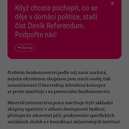
×
Když chcete pochopit, co se
děje v domácí politice, stačí
číst Deník Referendum.
Podpořte nás!
♥ Daruji
Problém bezdomovectví podle něj navíc narůstá,
nejvíce ohroženou skupinou jsou starší osoby, lidé
nezaměstnaní či bez rodiny. Schválená koncepce
se proto zaměřuje i na potenciální bezdomovectví.
Materiál ministerstva práce navrhuje čtyři základní
skupiny opatření: v oblasti dostupnosti bydlení,
přístupu ke zdravotní péči, poskytování specifických
sociálních služeb a v koordinaci zúčastněných institucí.