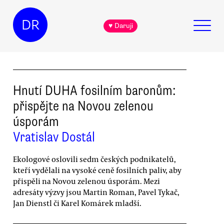
DR
♥ Daruji
Hnutí DUHA fosilním baronům:
přispějte na Novou zelenou
úsporám
Vratislav Dostál
Ekologové oslovili sedm českých podnikatelů,
kteří vydělali na vysoké ceně fosilních paliv, aby
přispěli na Novou zelenou úsporám. Mezi
adresáty výzvy jsou Martin Roman, Pavel Tykač,
Jan Dienstl či Karel Komárek mladší.