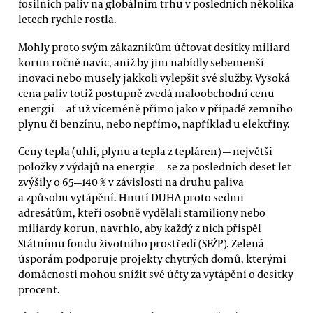
fosilních paliv na globálním trhu v posledních několika
letech rychle rostla.
Mohly proto svým zákazníkům účtovat desítky miliard
korun ročně navíc, aniž by jim nabídly sebemenší
inovaci nebo musely jakkoli vylepšit své služby. Vysoká
cena paliv totiž postupně zvedá maloobchodní cenu
energií — ať už víceméně přímo jako v případě zemního
plynu či benzínu, nebo nepřímo, například u elektřiny.
Ceny tepla (uhlí, plynu a tepla z tepláren) — největší
položky z výdajů na energie — se za posledních deset let
zvýšily o 65—140 % v závislosti na druhu paliva
a způsobu vytápění. Hnutí DUHA proto sedmi
adresátům, kteří osobně vydělali stamiliony nebo
miliardy korun, navrhlo, aby každý z nich přispěl
Státnímu fondu životního prostředí (SFŽP). Zelená
úsporám podporuje projekty chytrých domů, kterými
domácnosti mohou snížit své účty za vytápění o desítky
procent.