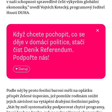
v naši schopnost spravedlivě čelit výkyvům globální
ekonomiky,” uvedl Vojtěch Kotecký, programový ředitel
Hnutí DUHA.
×
Když chcete pochopit, co se
děje v domácí politice, stačí
číst Deník Referendum.
Podpořte nás!
♥ Daruji
Podle něj by proto fosilní baroni měli na oplátku
přispět Zelené úsporám, jež pomůže rodinám snížit
jejich závislost na vytápění drahými fosilními palivy.
„Stát by měl systematicky podporovat chytré programy,