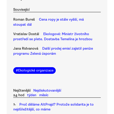
Související
Roman Bureš
Cena ropy je stále vyšší, má
stoupat dál
Vratislav Dostál
Ekologové: Ministr životního
prostředí se plete. Dostavba Temelína je hrozbou
Jana Ridvanová
Další prodej emisí zajistil peníze
programu Zelená úsporám
#
Ekologické organizace
Nejčtenější
Nejdiskutovanější
24 hod
týden
měsíc
1.
Proč děláme AltPrajd? Protože solidarita je to
nejdůležitější, co máme