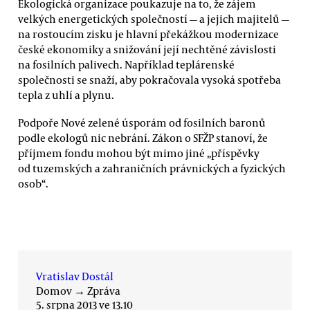
Ekologická organizace poukazuje na to, že zájem
velkých energetických společností — a jejich majitelů —
na rostoucím zisku je hlavní překážkou modernizace
české ekonomiky a snižování její nechtěné závislosti
na fosilních palivech. Například teplárenské
společnosti se snaží, aby pokračovala vysoká spotřeba
tepla z uhlí a plynu.
Podpoře Nové zelené úsporám od fosilních baronů
podle ekologů nic nebrání. Zákon o SFŽP stanoví, že
příjmem fondu mohou být mimo jiné „příspěvky
od tuzemských a zahraničních právnických a fyzických
osob“.
Vratislav Dostál
Domov
→
Zpráva
5. srpna 2013 ve 13.10