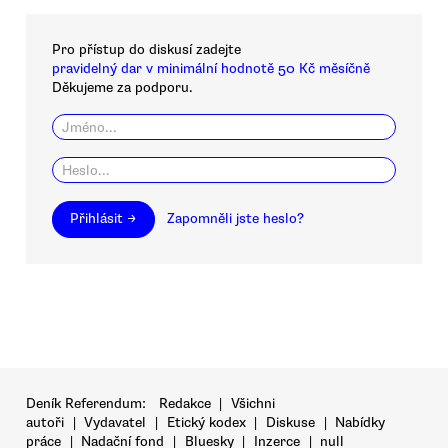
Pro přístup do diskusí zadejte
pravidelný dar v minimální hodnotě 50 Kč měsíčně
Děkujeme za podporu.
Přihlásit →
Zapomněli jste heslo?
Deník Referendum:
Redakce
|
Všichni
autoři
|
Vydavatel
|
Etický kodex
|
Diskuse
|
Nabídky
práce
|
Nadační fond
|
Bluesky
|
Inzerce
|
null