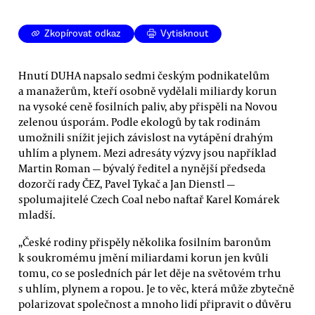
Zkopírovat odkaz
Vytisknout
Hnutí DUHA napsalo sedmi českým podnikatelům
a manažerům, kteří osobně vydělali miliardy korun
na vysoké ceně fosilních paliv, aby přispěli na Novou
zelenou úsporám. Podle ekologů by tak rodinám
umožnili snížit jejich závislost na vytápění drahým
uhlím a plynem. Mezi adresáty výzvy jsou například
Martin Roman — bývalý ředitel a nynější předseda
dozorčí rady ČEZ, Pavel Tykač a Jan Dienstl —
spolumajitelé Czech Coal nebo naftař Karel Komárek
mladší.
„České rodiny přispěly několika fosilním baronům
k soukromému jmění miliardami korun jen kvůli
tomu, co se posledních pár let děje na světovém trhu
s uhlím, plynem a ropou. Je to věc, která může zbytečně
polarizovat společnost a mnoho lidí připravit o důvěru