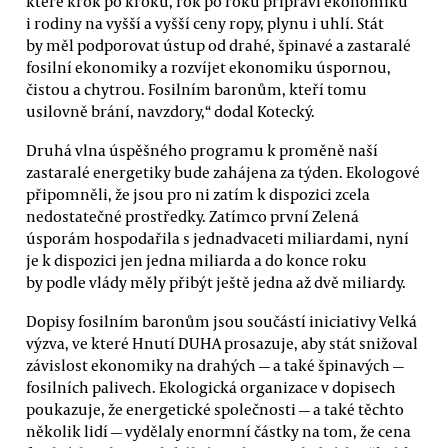
které krok po kroku, rok po roku připraví ekonomiku
i rodiny na vyšší a vyšší ceny ropy, plynu i uhlí. Stát
by měl podporovat ústup od drahé, špinavé a zastaralé
fosilní ekonomiky a rozvíjet ekonomiku úspornou,
čistou a chytrou. Fosilním baronům, kteří tomu
usilovně brání, navzdory,“ dodal Kotecký.
Druhá vlna úspěšného programu k proměně naší
zastaralé energetiky bude zahájena za týden. Ekologové
připomněli, že jsou pro ni zatím k dispozici zcela
nedostatečné prostředky. Zatímco první Zelená
úsporám hospodařila s jednadvaceti miliardami, nyní
je k dispozici jen jedna miliarda a do konce roku
by podle vlády měly přibýt ještě jedna až dvě miliardy.
Dopisy fosilním baronům jsou součástí iniciativy Velká
výzva, ve které Hnutí DUHA prosazuje, aby stát snižoval
závislost ekonomiky na drahých — a také špinavých —
fosilních palivech. Ekologická organizace v dopisech
poukazuje, že energetické společnosti — a také těchto
několik lidí — vydělaly enormní částky na tom, že cena