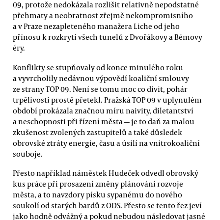
09, protože nedokázala rozlišit relativně nepodstatné
přehmaty a neobratnost zřejmě nekompromisního
a v Praze nezapleteného manažera Liche od jeho
přínosu k rozkrytí všech tunelů z Dvořákovy a Bémovy
éry.
Konflikty se stupňovaly od konce minulého roku
a vyvrcholily nedávnou výpovědí koaliční smlouvy
ze strany TOP 09. Není se tomu moc co divit, pohár
trpělivosti prostě přetekl. Pražská TOP 09 v uplynulém
období prokázala značnou míru naivity, diletantství
a neschopnosti při řízení města — je to daň za malou
zkušenost zvolených zastupitelů a také důsledek
obrovské ztráty energie, času a úsilí na vnitrokoaliční
souboje.
Přesto například náměstek Hudeček odvedl obrovský
kus práce při prosazení změny plánování rozvoje
města, a to navzdory písku sypanému do nového
soukolí od starých bardů z ODS. Přesto se tento řez jeví
jako hodně odvážný a pokud nebudou následovat jasné