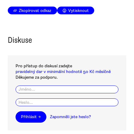
Zkopírovat odkaz
Vytisknout
Diskuse
Pro přístup do diskusí zadejte
pravidelný dar v minimální hodnotě 50 Kč měsíčně
Děkujeme za podporu.
Přihlásit →
Zapomněli jste heslo?