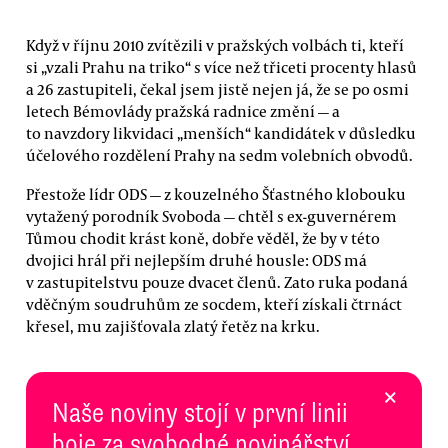
Když v říjnu 2010 zvítězili v pražských volbách ti, kteří
si „vzali Prahu na triko“ s více než třiceti procenty hlasů
a 26 zastupiteli, čekal jsem jistě nejen já, že se po osmi
letech Bémovlády pražská radnice změní — a
to navzdory likvidaci „menších“ kandidátek v důsledku
účelového rozdělení Prahy na sedm volebních obvodů.
Přestože lídr ODS — z kouzelného Šťastného klobouku
vytažený porodník Svoboda — chtěl s ex-guvernérem
Tůmou chodit krást koně, dobře věděl, že by v této
dvojici hrál při nejlepším druhé housle: ODS má
v zastupitelstvu pouze dvacet členů. Zato ruka podaná
vděčným soudruhům ze socdem, kteří získali čtrnáct
křesel, mu zajišťovala zlatý řetěz na krku.
×
Naše noviny stojí v první linii
boje za svobodné novinářství