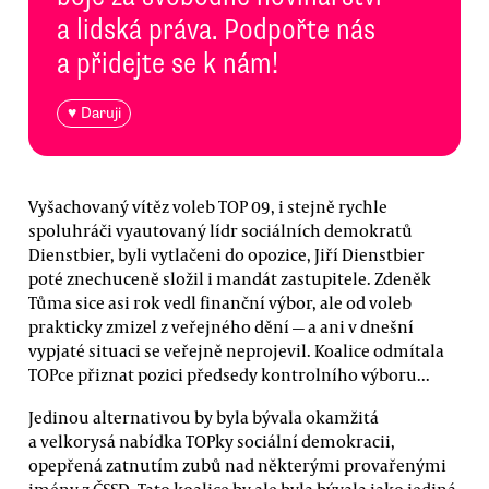
a lidská práva. Podpořte nás
a přidejte se k nám!
♥ Daruji
Vyšachovaný vítěz voleb TOP 09, i stejně rychle
spoluhráči vyautovaný lídr sociálních demokratů
Dienstbier, byli vytlačeni do opozice, Jiří Dienstbier
poté znechuceně složil i mandát zastupitele. Zdeněk
Tůma sice asi rok vedl finanční výbor, ale od voleb
prakticky zmizel z veřejného dění — a ani v dnešní
vypjaté situaci se veřejně neprojevil. Koalice odmítala
TOPce přiznat pozici předsedy kontrolního výboru...
Jedinou alternativou by byla bývala okamžitá
a velkorysá nabídka TOPky sociální demokracii,
opepřená zatnutím zubů nad některými provařenými
jmény z ČSSD. Tato koalice by ale byla bývala jako jediná