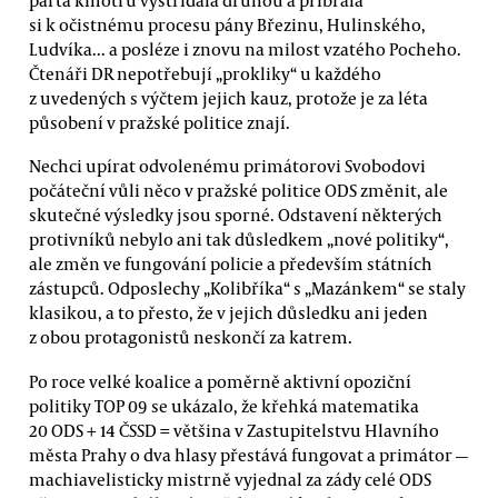
si k očistnému procesu pány Březinu, Hulinského,
Ludvíka... a posléze i znovu na milost vzatého Pocheho.
Čtenáři DR nepotřebují „prokliky“ u každého
z uvedených s výčtem jejich kauz, protože je za léta
působení v pražské politice znají.
Nechci upírat odvolenému primátorovi Svobodovi
počáteční vůli něco v pražské politice ODS změnit, ale
skutečné výsledky jsou sporné. Odstavení některých
protivníků nebylo ani tak důsledkem „nové politiky“,
ale změn ve fungování policie a především státních
zástupců. Odposlechy „Kolibříka“ s „Mazánkem“ se staly
klasikou, a to přesto, že v jejich důsledku ani jeden
z obou protagonistů neskončí za katrem.
Po roce velké koalice a poměrně aktivní opoziční
politiky TOP 09 se ukázalo, že křehká matematika
20 ODS + 14 ČSSD = většina v Zastupitelstvu Hlavního
města Prahy o dva hlasy přestává fungovat a primátor —
machiavelisticky mistrně vyjednal za zády celé ODS