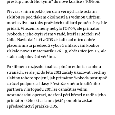
přestup „modrého týmu“ do nové koalice s TOPkou.
Převrat s ním upeklo jen osm věrných, ale ostatní
z klubu se pod tlakem okolností a s vidinou udržení
moci a vlivu na toky pražských miliard poměrně rychle
přidali. Vítězem změny nebyla TOP 09, ale primátor
Svoboda a jeho čtyři věrní v radě, kteří si udrželi své
židle. Navíc další tři z ODS získali nad míru dobře
placená místa předsedů výborů a hlasování koalice
získalo novou matematiku 26 + 9, občas sice jen + 7, ale
stále nadpoloviční většinu.
Po slibném rozjezdu koalice, plném euforie na obou
stranách, se ale již do léta 2012 začaly ukazovat všechny
slabiny tohoto spojení, jak primátor Svoboda postupně
ztrácel podporu a hlasy. Přestože změnu koaličního
partnera v listopadu 2011 lze označit za velmi
nestandardní operaci, udržení pěti křesel v radě a jeho
primátorského křesla mu ještě pomohlo získat
i předsednictví pražské ODS.