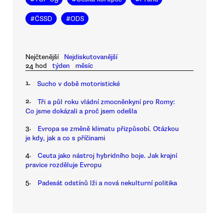
#
ČSSD
#
ODS
Nejčtenější
Nejdiskutovanější
24 hod
týden
měsíc
1.
Sucho v době motoristické
2.
Tři a půl roku vládní zmocněnkyní pro Romy:
Co jsme dokázali a proč jsem odešla
3.
Evropa se změně klimatu přizpůsobí. Otázkou
je kdy, jak a co s příčinami
4.
Ceuta jako nástroj hybridního boje. Jak krajní
pravice rozděluje Evropu
5.
Padesát odstínů lži a nová nekulturní politika