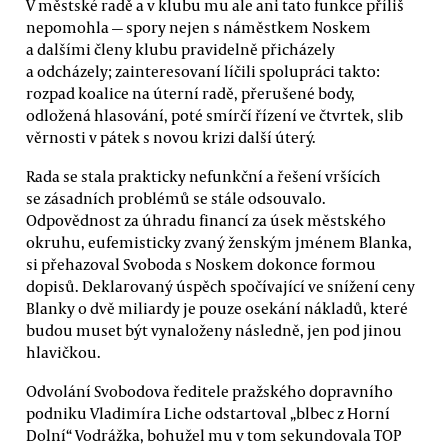
V městské radě a v klubu mu ale ani tato funkce příliš
nepomohla — spory nejen s náměstkem Noskem
a dalšími členy klubu pravidelně přicházely
a odcházely; zainteresovaní líčili spolupráci takto:
rozpad koalice na úterní radě, přerušené body,
odložená hlasování, poté smírčí řízení ve čtvrtek, slib
věrnosti v pátek s novou krizi další úterý.
Rada se stala prakticky nefunkční a řešení vršících
se zásadních problémů se stále odsouvalo.
Odpovědnost za úhradu financí za úsek městského
okruhu, eufemisticky zvaný ženským jménem Blanka,
si přehazoval Svoboda s Noskem dokonce formou
dopisů. Deklarovaný úspěch spočívající ve snížení ceny
Blanky o dvě miliardy je pouze osekání nákladů, které
budou muset být vynaloženy následně, jen pod jinou
hlavičkou.
Odvolání Svobodova ředitele pražského dopravního
podniku Vladimíra Liche odstartoval „blbec z Horní
Dolní“ Vodrážka, bohužel mu v tom sekundovala TOP