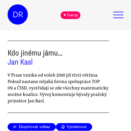
DR
♥ Daruji
Kdo jinému jámu...
Jan Kasl
V Praze vzniká od voleb 2010 již třetí většina.
Pokud nastane nějaká forma spolupráce TOP
09 a ČSSD, vystřídají se zde všechny matematicky
možné koalice. Vývoj komentuje bývalý pražský
primátor Jan Kasl.
Zkopírovat odkaz
Vytisknout