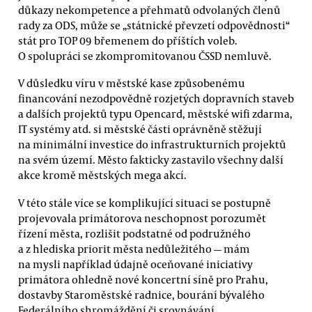
důkazy nekompetence a přehmatů odvolaných členů
rady za ODS, může se „státnické převzetí odpovědnosti“
stát pro TOP 09 břemenem do příštích voleb.
O spolupráci se zkompromitovanou ČSSD nemluvě.
V důsledku víru v městské kase způsobenému
financování nezodpovědně rozjetých dopravních staveb
a dalších projektů typu Opencard, městské wifi zdarma,
IT systémy atd. si městské části oprávněně stěžují
na minimální investice do infrastrukturních projektů
na svém území. Město fakticky zastavilo všechny další
akce kromě městských mega akcí.
V této stále více se komplikující situaci se postupně
projevovala primátorova neschopnost porozumět
řízení města, rozlišit podstatné od podružného
a z hlediska priorit města nedůležitého — mám
na mysli například údajně oceňované iniciativy
primátora ohledně nové koncertní síně pro Prahu,
dostavby Staroměstské radnice, bourání bývalého
Federálního shromáždění či srovnávání