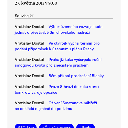
27. května 2013 v 9.00
Související
Vratislav Dostál
Výbor územního rozvoje bude
jednat o přestavbě Smíchovského nádraží
Vratislav Dostál
Ve čtvrtek vyprší termín pro
podání připomínek k územnímu plánu Prahy
Vratislav Dostál
Praha již také vyčerpala roční
smogovou kvótu pro znečištění prachem
Vratislav Dostál
Bém přiznal prodražení Blanky
Vratislav Dostál
Praze 8 hrozí do roku 2020
bankrot, varuje opozice
Vratislav Dostál
Oživení Smetanova nábřeží
se odkládá nejméně do podzimu
#
TOP 09
#
Česká korupce
#
Praha