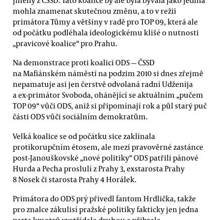
mohla znamenat skutečnou změnu, a to v režii
primátora Tůmy a většiny v radě pro TOP 09, která ale
od počátku podléhala ideologickému klišé o nutnosti
„pravicové koalice“ pro Prahu.
Na demonstrace proti koalici ODS — ČSSD
na Mafiánském náměstí na podzim 2010 si dnes zřejmě
nepamatuje asi jen čerstvě odvolaná radní Udženija
a ex-primátor Svoboda, ohánějící se aktuálním „pučem
TOP 09“ vůči ODS, aniž si připomínají rok a půl starý puč
části ODS vůči sociálním demokratům.
Velká koalice se od počátku sice zaklínala
protikorupčním étosem, ale mezi pravověrné zastánce
post-Janouškovské „nové politiky“ ODS patřili pánové
Hurda a Pecha proslulí z Prahy 3, exstarosta Prahy
8 Nosek či starosta Prahy 4 Horálek.
Primátora do ODS prý přivedl fantom Hrdlička, takže
pro znalce zákulisí pražské politiky fakticky jen jedna
parta kmotrů vystřídala druhou a přibrala