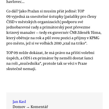
havlovec...
Co dál? Jako Pražan si musím přát jediné: TOP
09 vyjedná za snesitelné ústupky (pašalíky pro členy
ČSSD v městských organizacích) podporu své
jednobarevné rady a primátorský post převezme
krizový manažer — tedy ex-guvernér ČNB Zdeněk Tůma,
který obětuje na rok a půl svou pozici a příjmy v KPMG
pro město, jež si ve volbách 2010 „vzal na triko“.
TOP 09 může dokázat, že má právo na příští volební
úspěch, a ODS i ex-primátor by neměli dostat šanci
na roli „mučedníka“, protože tak se věci v Praze
skutečně nemají.
Jan Kasl
Domov
→
Komentář