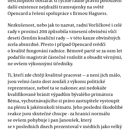
neschopnost obstarat si rychle řádné právní posouzení
další existence nejdražší tramvajenky na světě
Opencard a řešení spolupráce s firmou Haguess.
Nezkušenost, nebo jak to nazvat, radní Vorlíčkové i celé
rady v prosinci 2011 způsobila vznesení obvinění vůči
deseti členům koaliční rady — v této kauze obviněných
zcela absurdně. Přesto i případ Opencard svědčí
o kvalitě fungování radnice. Bémově partě se za osm let
podařilo magistrát částečně rozložit a obsadit věrnými,
ne ovšem výkonnými úředníky.
Ti, kteří zde chtějí kvalitně pracovat — a není jich málo,
jsou velmi často dost zoufalí z výkonu politické
reprezentace, neboť ta se nakonec ani nedokáže
kvalifikovaně bránit výpadům bývalého primátora
Béma, vychutnávajícího si právo zastupitele vystoupit
na plénu k jakémukoli tématu. Jeho poslední škodolibé
reakce jsou skutečné chucpe - za hranicí normálu
se ovšem pohybuje i pan Janoušek, který
se v posledních dnech prezentoval v médiích jako velký