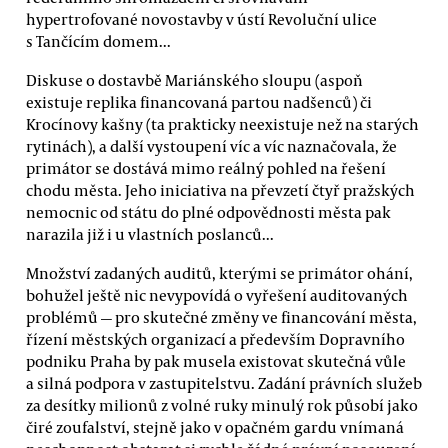
hypertrofované novostavby v ústí Revoluční ulice
s Tančícím domem...
Diskuse o dostavbě Mariánského sloupu (aspoň
existuje replika financovaná partou nadšenců) či
Krocínovy kašny (ta prakticky neexistuje než na starých
rytinách), a další vystoupení víc a víc naznačovala, že
primátor se dostává mimo reálný pohled na řešení
chodu města. Jeho iniciativa na převzetí čtyř pražských
nemocnic od státu do plné odpovědnosti města pak
narazila již i u vlastních poslanců...
Množství zadaných auditů, kterými se primátor ohání,
bohužel ještě nic nevypovídá o vyřešení auditovaných
problémů — pro skutečné změny ve financování města,
řízení městských organizací a především Dopravního
podniku Praha by pak musela existovat skutečná vůle
a silná podpora v zastupitelstvu. Zadání právních služeb
za desítky milionů z volné ruky minulý rok působí jako
čiré zoufalství, stejně jako v opačném gardu vnímaná