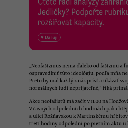
Čtete rádi analýzy zahranič
Jedličky? Podpořte rubriku
rozšiřovat kapacity.
♥ Daruji
„Neofašizmus nemá ďaleko od fašizmu a ľ
ospravedlniť túto ideológiu, podľa mňa n
Preto by mal každý z nás prísť a ukázať svoj
normálnych ľudí neprijateľné,“ říká primát
Akce neofašistů má začít v 11.00 na Hodžově
V časných odpoledních hodinách pak chtějí
a ulici Rožňavskou k Martinskému hřbitov
třetí hodiny odpolední po pietním aktu u h