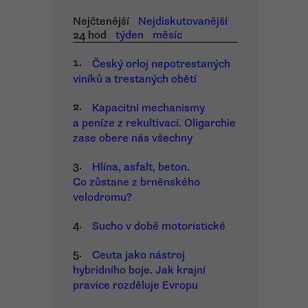
Nejčtenější
Nejdiskutovanější
24 hod
týden
měsíc
1.
Český orloj nepotrestaných
viníků a trestaných obětí
2.
Kapacitní mechanismy
a peníze z rekultivací. Oligarchie
zase obere nás všechny
3.
Hlína, asfalt, beton.
Co zůstane z brněnského
velodromu?
4.
Sucho v době motoristické
5.
Ceuta jako nástroj
hybridního boje. Jak krajní
pravice rozděluje Evropu