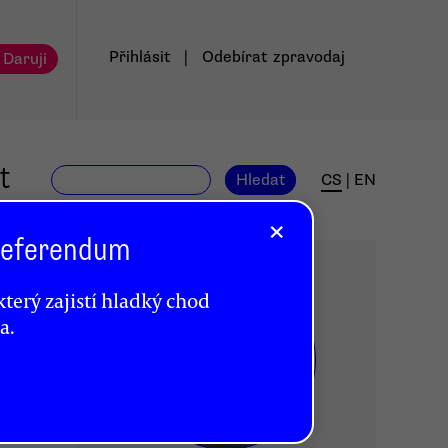
Přihlásit
|
Odebírat
zpravodaj
 Daruji
t
Hledat
CS
|
EN
×
 Referendum
terý zajistí hladký chod
a.