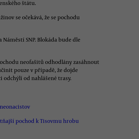
venského štátu.
užinov se očekává, že se pochodu
na Náměstí SNP. Blokáda bude dle
 pochodu neofašitů odhodlány zasáhnout
učinit pouze v případě, že dojde
 odchýlí od nahlášené trasy.
 neonacistov
otňajší pochod k Tisovmu hrobu