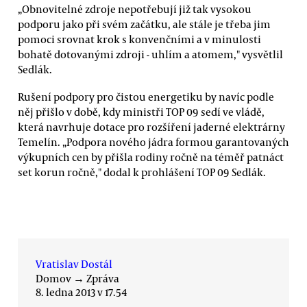
„Obnovitelné zdroje nepotřebují již tak vysokou
podporu jako při svém začátku, ale stále je třeba jim
pomoci srovnat krok s konvenčními a v minulosti
bohatě dotovanými zdroji - uhlím a atomem," vysvětlil
Sedlák.
Rušení podpory pro čistou energetiku by navíc podle
něj přišlo v době, kdy ministři TOP 09 sedí ve vládě,
která navrhuje dotace pro rozšíření jaderné elektrárny
Temelín. „Podpora nového jádra formou garantovaných
výkupních cen by přišla rodiny ročně na téměř patnáct
set korun ročně," dodal k prohlášení TOP 09 Sedlák.
Vratislav Dostál
Domov
→
Zpráva
8. ledna 2013 v 17.54