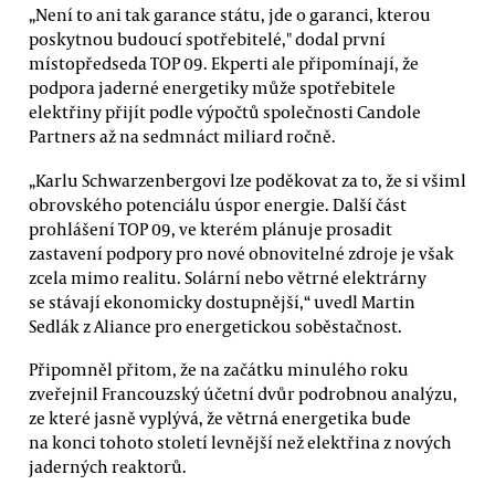
„Není to ani tak garance státu, jde o garanci, kterou
poskytnou budoucí spotřebitelé," dodal první
místopředseda TOP 09. Ekperti ale připomínají, že
podpora jaderné energetiky může spotřebitele
elektřiny přijít podle výpočtů společnosti Candole
Partners až na sedmnáct miliard ročně.
„Karlu Schwarzenbergovi lze poděkovat za to, že si všiml
obrovského potenciálu úspor energie. Další část
prohlášení TOP 09, ve kterém plánuje prosadit
zastavení podpory pro nové obnovitelné zdroje je však
zcela mimo realitu. Solární nebo větrné elektrárny
se stávají ekonomicky dostupnější,“ uvedl Martin
Sedlák z Aliance pro energetickou soběstačnost.
Připomněl přitom, že na začátku minulého roku
zveřejnil Francouzský účetní dvůr podrobnou analýzu,
ze které jasně vyplývá, že větrná energetika bude
na konci tohoto století levnější než elektřina z nových
jaderných reaktorů.