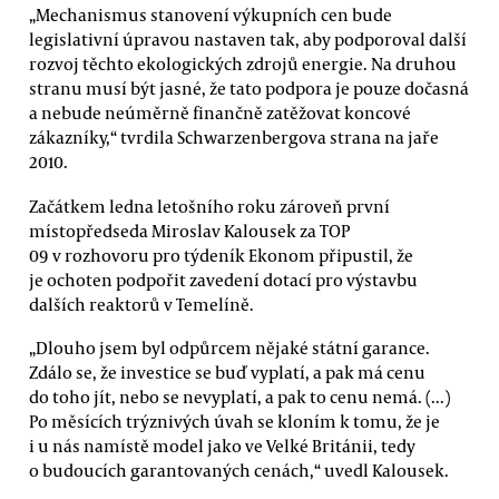
„Mechanismus stanovení výkupních cen bude
legislativní úpravou nastaven tak, aby podporoval další
rozvoj těchto ekologických zdrojů energie. Na druhou
stranu musí být jasné, že tato podpora je pouze dočasná
a nebude neúměrně finančně zatěžovat koncové
zákazníky,“ tvrdila Schwarzenbergova strana na jaře
2010.
Začátkem ledna letošního roku zároveň první
místopředseda Miroslav Kalousek za TOP
09 v rozhovoru pro týdeník Ekonom připustil, že
je ochoten podpořit zavedení dotací pro výstavbu
dalších reaktorů v Temelíně.
„Dlouho jsem byl odpůrcem nějaké státní garance.
Zdálo se, že investice se buď vyplatí, a pak má cenu
do toho jít, nebo se nevyplatí, a pak to cenu nemá. (...)
Po měsících trýznivých úvah se kloním k tomu, že je
i u nás namístě model jako ve Velké Británii, tedy
o budoucích garantovaných cenách,“ uvedl Kalousek.