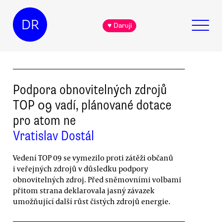
DR
♥ Daruji
Podpora obnovitelných zdrojů
TOP 09 vadí, plánované dotace
pro atom ne
Vratislav Dostál
Vedení TOP 09 se vymezilo proti zátěži občanů
i veřejných zdrojů v důsledku podpory
obnovitelných zdroj. Před sněmovními volbami
přitom strana deklarovala jasný závazek
umožňující další růst čistých zdrojů energie.