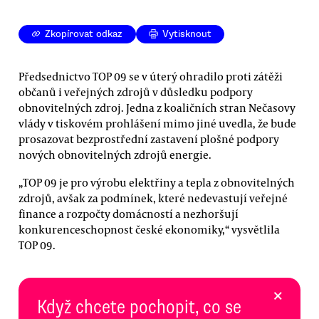
Zkopírovat odkaz
Vytisknout
Předsednictvo TOP 09 se v úterý ohradilo proti zátěži
občanů i veřejných zdrojů v důsledku podpory
obnovitelných zdroj. Jedna z koaličních stran Nečasovy
vlády v tiskovém prohlášení mimo jiné uvedla, že bude
prosazovat bezprostřední zastavení plošné podpory
nových obnovitelných zdrojů energie.
„TOP 09 je pro výrobu elektřiny a tepla z obnovitelných
zdrojů, avšak za podmínek, které nedevastují veřejné
finance a rozpočty domácností a nezhoršují
konkurenceschopnost české ekonomiky,“ vysvětlila
TOP 09.
×
Když chcete pochopit, co se