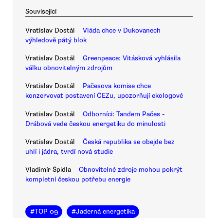
Související
Vratislav Dostál
Vláda chce v Dukovanech
výhledově pátý blok
Vratislav Dostál
Greenpeace: Vitásková vyhlásila
válku obnovitelným zdrojům
Vratislav Dostál
Pačesova komise chce
konzervovat postavení ČEZu, upozorňují ekologové
Vratislav Dostál
Odborníci: Tandem Pačes -
Drábová vede českou energetiku do minulosti
Vratislav Dostál
Česká republika se obejde bez
uhlí i jádra, tvrdí nová studie
Vladimír Špidla
Obnovitelné zdroje mohou pokrýt
kompletní českou potřebu energie
#
TOP 09
#
Jaderná energetika