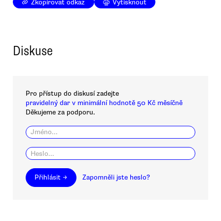
Zkopírovat odkaz
Vytisknout
Diskuse
Pro přístup do diskusí zadejte
pravidelný dar v minimální hodnotě 50 Kč měsíčně
Děkujeme za podporu.
Přihlásit →
Zapomněli jste heslo?