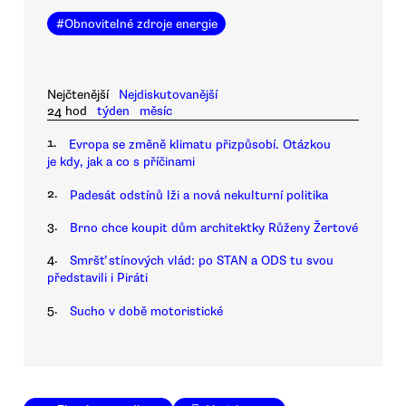
#
Obnovitelné zdroje energie
Nejčtenější
Nejdiskutovanější
24 hod
týden
měsíc
1.
Evropa se změně klimatu přizpůsobí. Otázkou
je kdy, jak a co s příčinami
2.
Padesát odstínů lži a nová nekulturní politika
3.
Brno chce koupit dům architektky Růženy Žertové
4.
Smršť stínových vlád: po STAN a ODS tu svou
představili i Piráti
5.
Sucho v době motoristické