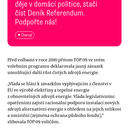
děje v domácí politice, stačí
číst Deník Referendum.
Podpořte nás!
♥ Daruji
Před volbami v roce 2010 přitom TOP 09 ve svém
volebním programu deklarovala jasný závazek
umožňující další růst čistých zdrojů energie.
„Vláda se hlásí k závazkům vyplývajícím z členství v
EU ve výrobě elektřiny a tepelné energie
z obnovitelných zdrojů energie. Vláda legislativními
opatřeními zajistí racionální podporu instalací nových
zdrojů alternativní energie s ohledem na jejich velikost
a umístění (zejména ochrana půdního fondu),“
slibovala TOP 09 voličům.