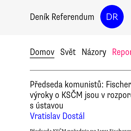
Deník Referendum
DR
Domov
Svět
Názory
Repo
Předseda komunistů: Fische
výroky o KSČM jsou v rozpor
s ústavou
Vratislav Dostál
Předseda KSČM požaduje po Janu Fischero