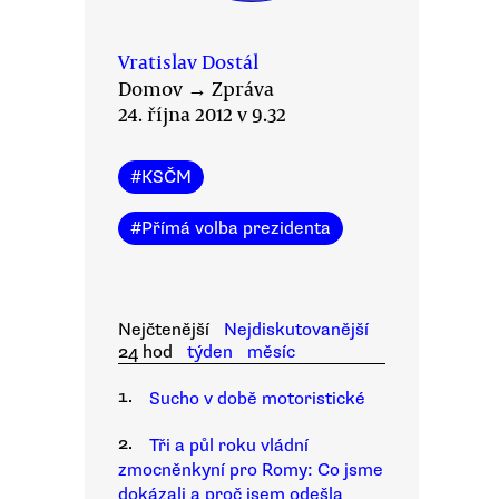
Vratislav Dostál
Domov
→
Zpráva
24. října 2012 v 9.32
#
KSČM
#
Přímá volba prezidenta
Nejčtenější
Nejdiskutovanější
24 hod
týden
měsíc
1.
Sucho v době motoristické
2.
Tři a půl roku vládní
zmocněnkyní pro Romy: Co jsme
dokázali a proč jsem odešla