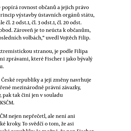
e popírá rovnost občanů a jejich právo
princip výstavby ústavních orgánů státu,
e čl. 2 odst.1, čl. 3 odst.1, čl. 20 odst.
 svobod. Zároveň je to neúcta k občanům,
ledních volbách,“ uvedl Vojtěch Filip.
xtremistickou stranou, je podle Filipa
mi zprávami, které Fischer i jako bývalý
u.
 České republiky a její změny navrhuje
avřené mezinárodně právní závazky,
 pak tak činí jen v souladu
 KSČM.
M nejen nepřečetl, ale není ani
ké kroky. To svědčí o tom, že asi