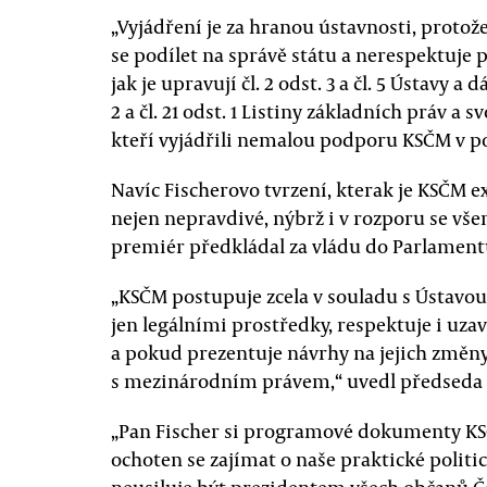
„Vyjádření je za hranou ústavnosti, protož
se podílet na správě státu a nerespektuje 
jak je upravují čl. 2 odst. 3 a čl. 5 Ústavy a dál
2 a čl. 21 odst. 1 Listiny základních práv a
kteří vyjádřili nemalou podporu KSČM v pos
Navíc Fischerovo tvrzení, kterak je KSČM e
nejen nepravdivé, nýbrž i v rozporu se vše
premiér předkládal za vládu do Parlament
„KSČM postupuje zcela v souladu s Ústavou
jen legálními prostředky, respektuje i uz
a pokud prezentuje návrhy na jejich změny,
s mezinárodním právem,“ uvedl předseda
„Pan Fischer si programové dokumenty KSČ
ochoten se zajímat o naše praktické politic