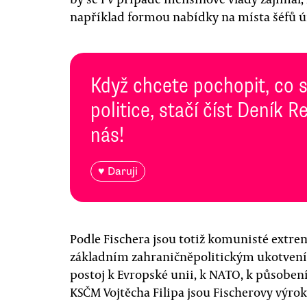
například formou nabídky na místa šéfů ú
Když chcete pochopit, co 
politice, stačí číst Deník
nás!
♥ Daruji
Podle Fischera jsou totiž komunisté extrem
základním zahraničněpolitickým ukotvením
postoj k Evropské unii, k NATO, k působení
KSČM Vojtěcha Filipa jsou Fischerovy výrok