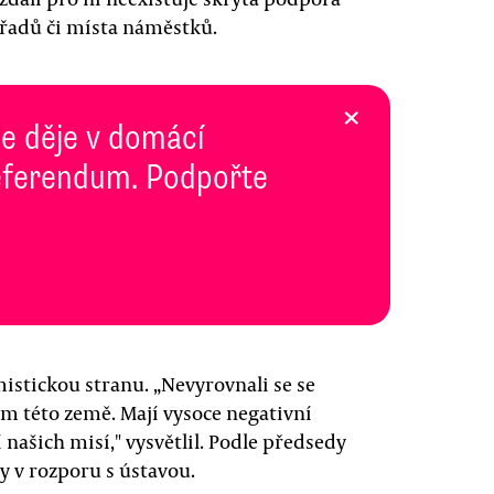
řadů či místa náměstků.
×
se děje v domácí
 Referendum. Podpořte
istickou stranu. „Nevyrovnali se se
 této země. Mají vysoce negativní
 našich misí," vysvětlil. Podle předsedy
y v rozporu s ústavou.