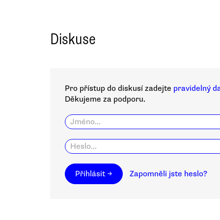
Diskuse
Pro přístup do diskusí zadejte
pravidelný d
Děkujeme za podporu.
Přihlásit →
Zapomněli jste heslo?