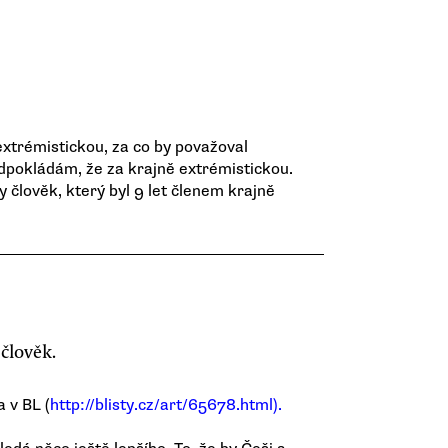
xtrémistickou, za co by považoval
dpokládám, že za krajně extrémistickou.
y člověk, který byl 9 let členem krajně
 člověk.
 v BL (
http://blisty.cz/art/65678.html).