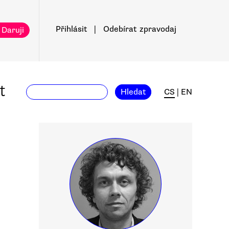
Přihlásit
|
Odebírat
zpravodaj
 Daruji
t
Hledat
CS
|
EN