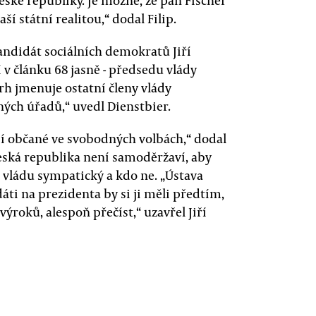
ské republiky. Je možné, že pan Fischer
ší státní realitou,“ dodal Filip.
andidát sociálních demokratů Jiří
 v článku 68 jasně - předsedu vlády
rh jmenuje ostatní členy vlády
ných úřadů,“ uvedl Dienstbier.
jí občané ve svobodných volbách,“ dodal
Česká republika není samoděržaví, aby
 vládu sympatický a kdo ne. „Ústava
áti na prezidenta by si ji měli předtím,
ýroků, alespoň přečíst,“ uzavřel Jiří