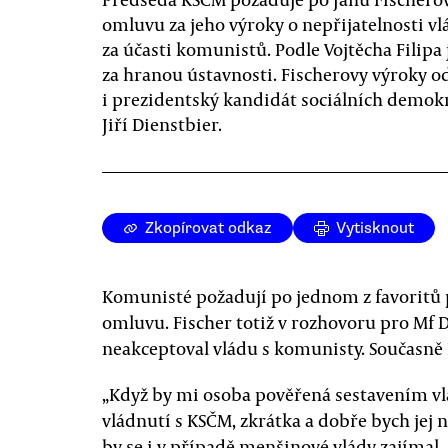
omluvu za jeho výroky o nepřijatelnosti vl
za účasti komunistů. Podle Vojtěcha Filipa 
za hranou ústavnosti. Fischerovy výroky o
i prezidentský kandidát sociálních demok
Jiří Dienstbier.
Zkopírovat odkaz
Vytisknout
Komunisté požadují po jednom z favoritů 
omluvu. Fischer totiž v rozhovoru pro Mf D
neakceptoval vládu s komunisty. Současně 
„Když by mi osoba pověřená sestavením vl
vládnutí s KSČM, zkrátka a dobře bych jej n
by se i v případě menšinové vlády zajímal,