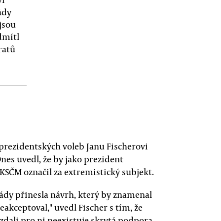
ády
jsou
dmítl
ratů
prezidentských voleb Janu Fischerovi
nes uvedl, že by jako prezident
KSČM označil za extremistický subjekt.
ády přinesla návrh, který by znamenal
eakceptoval," uvedl Fischer s tím, že
 zdali pro ni neexistuje skrytá podpora