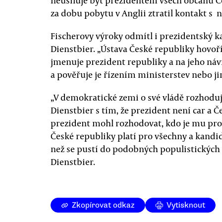
neusiluje být prezidentem všech občanů Če
za dobu pobytu v Anglii ztratil kontakt s na
Fischerovy výroky odmítl i prezidentský k
Dienstbier. „Ústava České republiky hovoří
jmenuje prezident republiky a na jeho náv
a pověřuje je řízením ministerstev nebo ji
„V demokratické zemi o své vládě rozhodu
Dienstbier s tím, že prezident není car a 
prezident mohl rozhodovat, kdo je mu pro
České republiky platí pro všechny a kandid
než se pustí do podobných populistických v
Dienstbier.
Zkopírovat odkaz
Vytisknout