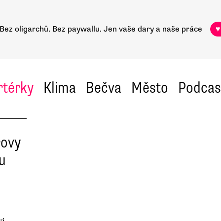
Bez oligarchů. Bez paywallu.
Jen vaše dary a naše práce
♥
rtérky
Klima
Bečva
Město
Podcas
rovy
u
vi