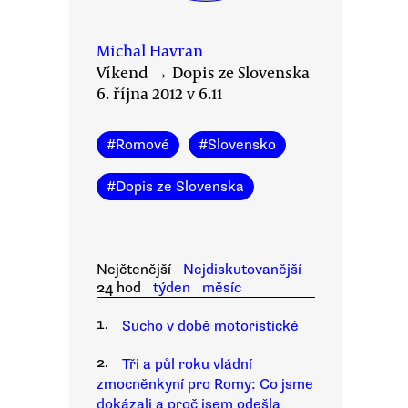
Michal Havran
Víkend
→
Dopis ze Slovenska
6. října 2012 v 6.11
#
Romové
#
Slovensko
#
Dopis ze Slovenska
Nejčtenější
Nejdiskutovanější
24 hod
týden
měsíc
1.
Sucho v době motoristické
2.
Tři a půl roku vládní
zmocněnkyní pro Romy: Co jsme
dokázali a proč jsem odešla