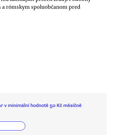
ým a rómskym spoluobčanom pred
ar v minimální hodnotě 50 Kč měsíčně