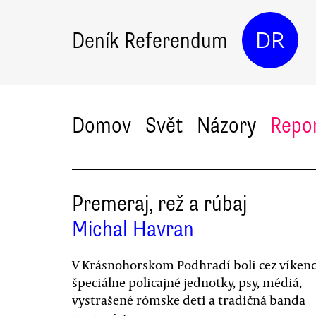
Deník Referendum
DR
Domov
Svět
Názory
Repo
Premeraj, rež a rúbaj
Michal Havran
V Krásnohorskom Podhradí boli cez víken
špeciálne policajné jednotky, psy, médiá,
vystrašené rómske deti a tradičná banda