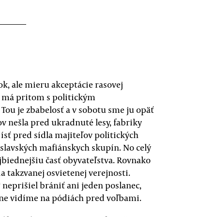
k, ale mieru akceptácie rasovej
a má pritom s politickým
ou je zbabelosť a v sobotu sme ju opäť
ov nešla pred ukradnuté lesy, fabriky
ísť pred sídla majiteľov politických
tislavských mafiánskych skupín. No celý
ajbiednejšiu časť obyvateľstva. Rovnako
ia takzvanej osvietenej verejnosti.
 neprišiel brániť ani jeden poslanec,
žne vidíme na pódiách pred voľbami.