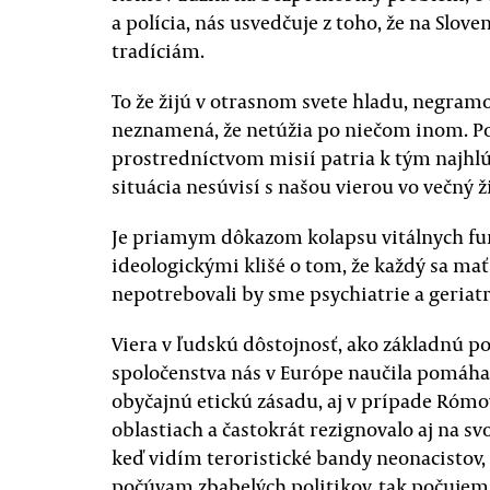
a polícia, nás usvedčuje z toho, že na Slo
tradíciám.
To že žijú v otrasnom svete hladu, negramot
neznamená, že netúžia po niečom inom. 
prostredníctvom misií patria k tým najhlú
situácia nesúvisí s našou vierou vo večný ž
Je priamym dôkazom kolapsu vitálnych fun
ideologickými klišé o tom, že každý sa mať
nepotrebovali by sme psychiatrie a geriatr
Viera v ľudskú dôstojnosť, ako základnú p
spoločenstva nás v Európe naučila pomáhať
obyčajnú etickú zásadu, aj v prípade Róm
oblastiach a častokrát rezignovalo aj na sv
keď vidím teroristické bandy neonacistov,
počúvam zbabelých politikov, tak počujem 