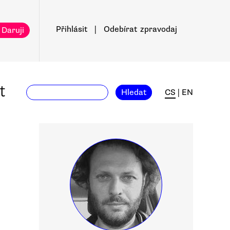
Přihlásit
|
Odebírat
zpravodaj
 Daruji
t
Hledat
CS
|
EN