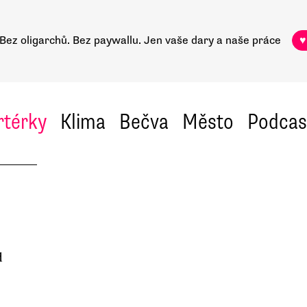
Bez oligarchů. Bez paywallu.
Jen vaše dary a naše práce
♥
rtérky
Klima
Bečva
Město
Podcas
d