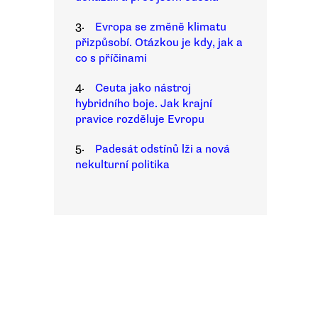
3.
Evropa se změně klimatu
přizpůsobí. Otázkou je kdy, jak a
co s příčinami
4.
Ceuta jako nástroj
hybridního boje. Jak krajní
pravice rozděluje Evropu
5.
Padesát odstínů lži a nová
nekulturní politika