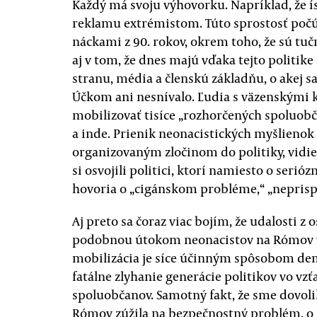
Každý má svoju výhovorku. Napríklad, že 
reklamu extrémistom. Túto sprostosť počú
náckami z 90. rokov, okrem toho, že sú tuč
aj v tom, že dnes majú vďaka tejto politik
stranu, média a členskú základňu, o akej s
Účkom ani nesnívalo. Ľudia s väzenskými
mobilizovať tisíce „rozhorčených spoluob
a inde. Prienik neonacistických myšlienok
organizovaným zločinom do politiky, vidie
si osvojili politici, ktorí namiesto o serió
hovoria o „cigánskom probléme,“ „neprisp
Aj preto sa čoraz viac bojím, že udalosti z
podobnou útokom neonacistov na Rómov v
mobilizácia je síce účinným spôsobom dem
fatálne zlyhanie generácie politikov vo vz
spoluobčanov. Samotný fakt, že sme dovolili
Rómov zúžila na bezpečnostný problém, o 