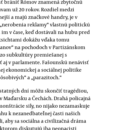
ísť brániť Rómov znamená zbytočnú
vam už 20 rokov. Rozdiel medzi
nejší a majú značkové handry, je v
e „nerobenia reklamy“ vlastnú politickú
a im v čase, keď dostávali na hubu pred
 ksichtami dokážu vďaka tomu
čanov“ na pochodoch v Partizánskom
 zo subkultúry premiešanej s
ť aj v parlamente. Fašounskú nenávisť
znej ekonomickej a sociálnej politike
ôsobivých“ a „parazitoch.“
 ostatných dní môžu skončiť tragédiou,
 Maďarsku a Čechách. Drahá policajná
onštrácie sily, no nijako nezamaskuje
ťahu k nezanedbateľnej časti našich
, aby sa sociálna a civilizačná dráma
ktorom diskutujú iba neonacisti