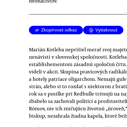
neonacistov.
Zkopírovat odkaz
Vytisknout
Marián Kotleba neprišiel merať svoj majeto
nenávisti v slovenskej spoločnosti. Kotleb
establishementom zásadnú spoločnú črtu. T
videli v akcii. Skupina pravicových radikál
a hotely patriace oligarchom. Nemajú gule 
strán, alebo si to rozdať s niektorou z bra
rok sa v posilke pri Redbulle trénujú na n
zbabelo sa zachovali politici a predstavitel
Rómov, nie ich zničujúcu životnú „úroveň,“
biskup, nezahrala žiadna kapela, ktoré be