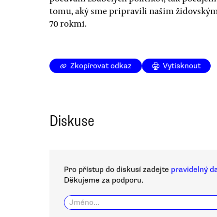
tomu, aký sme pripravili našim židovsk
70 rokmi.
Zkopírovat odkaz
Vytisknout
Diskuse
Pro přístup do diskusí zadejte
pravidelný d
Děkujeme za podporu.