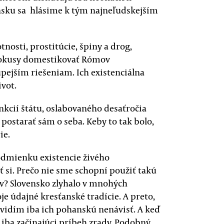
vensku sa hlásime k tým najneľudskejším
nosti, prostitúcie, špiny a drog,
Pokusy domestikovať Rómov
pejším riešeniam. Ich existenciálna
ivot.
kcií štátu, oslabovaného desaťročia
 postarať sám o seba. Keby to tak bolo,
ie.
odmienku existencie živého
 si. Prečo nie sme schopní použiť takú
ov? Slovensko zlyhalo v mnohých
oje údajné kresťanské tradície. A preto,
 vidím iba ich pohanskú nenávisť. A keď
iba začínajúci príbeh zrady. Podobný