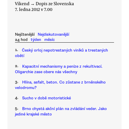
Víkend
→
Dopis ze Slovenska
7. ledna 2012 v 7.00
Nejčtenější
Nejdiskutovanější
24 hod
týden
měsíc
1.
Český orloj nepotrestaných viníků a trestaných
obětí
2.
Kapacitní mechanismy a peníze z rekultivací.
Oligarchie zase obere nás všechny
3.
Hlína, asfalt, beton. Co zůstane z brněnského
velodromu?
4.
Sucho v době motoristické
5.
Brno chystá akční plán na zvládání veder. Jako
jediné krajské město