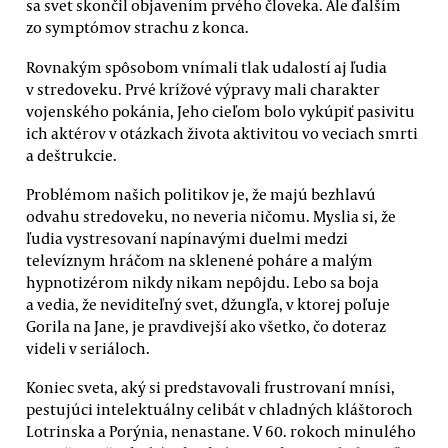
sa svet skončil objavením prvého človeka. Ale ďalším
zo symptómov strachu z konca.
Rovnakým spôsobom vnímali tlak udalostí aj ľudia
v stredoveku. Prvé krížové výpravy mali charakter
vojenského pokánia, Jeho cieľom bolo vykúpiť pasivitu
ich aktérov v otázkach života aktivitou vo veciach smrti
a deštrukcie.
Problémom našich politikov je, že majú bezhlavú
odvahu stredoveku, no neveria ničomu. Myslia si, že
ľudia vystresovaní napínavými duelmi medzi
televíznym hráčom na sklenené poháre a malým
hypnotizérom nikdy nikam nepôjdu. Lebo sa boja
a vedia, že neviditeľný svet, džungľa, v ktorej poľuje
Gorila na Jane, je pravdivejší ako všetko, čo doteraz
videli v seriáloch.
Koniec sveta, aký si predstavovali frustrovaní mnísi,
pestujúci intelektuálny celibát v chladných kláštoroch
Lotrinska a Porýnia, nenastane. V 60. rokoch minulého