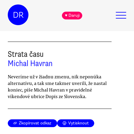
DR
♥ Daruji
Strata času
Michal Havran
Neveríme už v žiadnu zmenu, nik neponúka
alternatívu, a tak sme takmer uverili, že nastal
koniec, píše Michal Havran v pravidelné
víkendové ubrice Dopis ze Slovenska.
Zkopírovat odkaz
Vytisknout