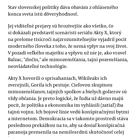
Stav slovenskej politiky dáva obavám z ohláseného
konca sveta istú dôveryhodnosť.
Jej viditeľné prejavy sú hrozivejšie ako všetko, čo
si dokázali predstaviť scenáristi seriálu Akty X, ktorý
na prelome tisícročí najzrozumiteľnejšie vyjadril pocit
moderného človeka z toho, že nemá vplyv na svoj život.
V pozadí veľkého majetku a vplyvu už nie je, ako vravel
Balzac, "zločin," ale mimozemšťania, tajní pozemšťania,
neovládateľné technológie.
Akty X hovorili o sprisahaniach, Wikileaks ich
zverejnili, Gorila ich pestuje. Cieľovou skupinou
mimozemšťanov, tajných spolkov a bielych golierov sú
vždy občania. Je preto logické, že ľudia už dávno majú
pocit, že politika a ekonomika im vyhlásili (zatiaľ) iba
tajnú vojnu. Ich bojové línie vedú konšpiračnými bytmi
a internetom. Demokracia sa v takomto prostredí stáva
poslednou prekážkou na to, aby sa dosiaľ konšpiračná
paranoja premenila na nemilosrdnú skutočnosť celej