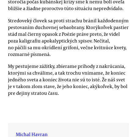
storočia počas kubánskej krízy sme k nemu boli oveľa
bližšie a žiadne proroctvo túto situáciu nepredvídalo.
Stredoveký človek sa proti strachu bránil každodenným
pestovaním duchovnej sebaobrany. Ktorýkoľvek pastier
stád mal čierny opasok z Poézie práve preto, že videl
poza kaligrafiu apokalyptických spisov. Nečítal,
no páčili sa mu okrídlení grifoni, večne kvitnúce kvety,
rozmarné písmená.
My pestujeme zážitky, zbierame príhody z nakrúcania,
ktorými sa chválime, a tak trochu vnímame, že koniec
jedného sveta a koniec života nie sú to isté. Že náš svet
je v takom zlom stave, že jeho koniec, akýkoľvek, by bol
pre dejiny stratou času.
Michal Havran