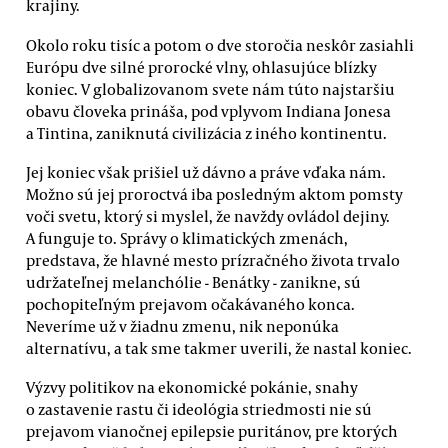
krajiny.
Okolo roku tisíc a potom o dve storočia neskôr zasiahli
Európu dve silné prorocké vlny, ohlasujúce blízky
koniec. V globalizovanom svete nám túto najstaršiu
obavu človeka prináša, pod vplyvom Indiana Jonesa
a Tintina, zaniknutá civilizácia z iného kontinentu.
Jej koniec však prišiel už dávno a práve vďaka nám.
Možno sú jej proroctvá iba posledným aktom pomsty
voči svetu, ktorý si myslel, že navždy ovládol dejiny.
A funguje to. Správy o klimatických zmenách,
predstava, že hlavné mesto prízračného života trvalo
udržateľnej melanchólie - Benátky - zanikne, sú
pochopiteľným prejavom očakávaného konca.
Neveríme už v žiadnu zmenu, nik neponúka
alternatívu, a tak sme takmer uverili, že nastal koniec.
Výzvy politikov na ekonomické pokánie, snahy
o zastavenie rastu či ideológia striedmosti nie sú
prejavom vianočnej epilepsie puritánov, pre ktorých