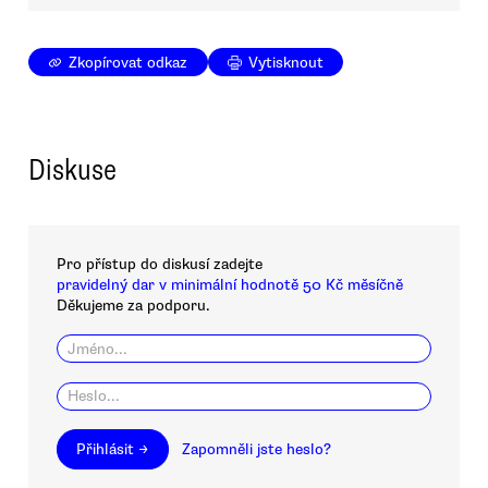
Zkopírovat odkaz
Vytisknout
Diskuse
Pro přístup do diskusí zadejte
pravidelný dar v minimální hodnotě 50 Kč měsíčně
Děkujeme za podporu.
Přihlásit →
Zapomněli jste heslo?