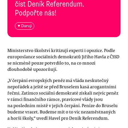
číst Deník Referendum.
Podpořte nás!
♥ Daruji
Ministerstvo školství kritizují experti i opozice. Podle
europoslance sociálních demokratů Jiřího Havla z ČSSD
se nicméně pouze potvrdilo to, na co mnozí
dlouhodobě upozorňují.
„V čerpání evropských peněz má vláda neskutečný
nepořádek a ještě se před Bruselem kasá arogantními
řečmi. Zatímco sociální demokraté získali nejvíc peněz
v rámci finančního rámce, pravicové vlády jsou
na posledním místě v jejich čerpání. Peníze do Bruselu
budeme vracet. Budeme mít o to víc nezaměstnaných
a horší školy,“ uvedl Havel pro Deník Referendum.