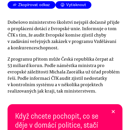
Zkopírovat odkaz
Vytisknout
Dobešovo ministerstvo školství nejspíš dočasně přijde
o proplácení dotácí z Evropské unie. Informuje o tom
ČTK s tím, že audit Evropské komise zjistil chyby
v zadávání veřejných zakázek v programu Vzdělávaní
a konkurenceschopnost.
Z programu přitom může Česká republika čerpat až
53 miliard korun. Podle náměstka ministra pro
evropské záležitosti Michala Zaorálka už úřad problém
řeší. Podle informací ČTK audit zjistil nedostatky
v kontrolním systému a v několika projektech
realizovaných jak kraji, tak ministerstvem.
×
Když chcete pochopit, co se
děje v domácí politice, stačí