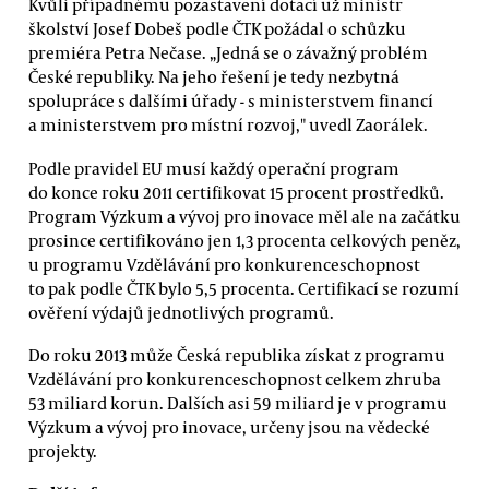
Kvůli případnému pozastavení dotací už ministr
školství Josef Dobeš podle ČTK požádal o schůzku
premiéra Petra Nečase. „Jedná se o závažný problém
České republiky. Na jeho řešení je tedy nezbytná
spolupráce s dalšími úřady - s ministerstvem financí
a ministerstvem pro místní rozvoj," uvedl Zaorálek.
Podle pravidel EU musí každý operační program
do konce roku 2011 certifikovat 15 procent prostředků.
Program Výzkum a vývoj pro inovace měl ale na začátku
prosince certifikováno jen 1,3 procenta celkových peněz,
u programu Vzdělávání pro konkurenceschopnost
to pak podle ČTK bylo 5,5 procenta. Certifikací se rozumí
ověření výdajů jednotlivých programů.
Do roku 2013 může Česká republika získat z programu
Vzdělávání pro konkurenceschopnost celkem zhruba
53 miliard korun. Dalších asi 59 miliard je v programu
Výzkum a vývoj pro inovace, určeny jsou na vědecké
projekty.