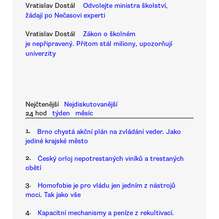
Vratislav Dostál
Odvolejte ministra školství,
žádají po Nečasovi experti
Vratislav Dostál
Zákon o školném
je nepřipravený. Přitom stál miliony, upozorňují
univerzity
Nejčtenější
Nejdiskutovanější
24 hod
týden
měsíc
1.
Brno chystá akční plán na zvládání veder. Jako
jediné krajské město
2.
Český orloj nepotrestaných viníků a trestaných
obětí
3.
Homofobie je pro vládu jen jedním z nástrojů
moci. Tak jako vše
4.
Kapacitní mechanismy a peníze z rekultivací.