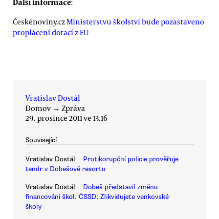
Další informace
:
Českénoviny.cz
Ministerstvu školství bude pozastaveno
proplácení dotací z EU
Vratislav Dostál
Domov
→
Zpráva
29. prosince 2011 ve 13.16
Související
Vratislav Dostál
Protikorupční policie prověřuje
tendr v Dobešově resortu
Vratislav Dostál
Dobeš představil změnu
financování škol. ČSSD: Zlikvidujete venkovské
školy