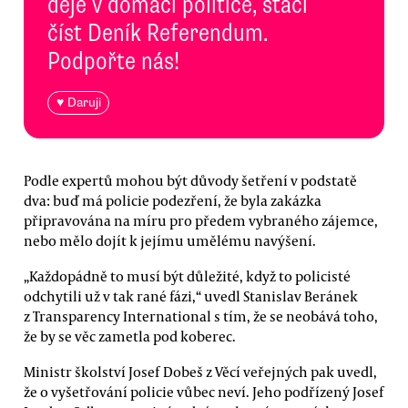
děje v domácí politice, stačí
číst Deník Referendum.
Podpořte nás!
♥ Daruji
Podle expertů mohou být důvody šetření v podstatě
dva: buď má policie podezření, že byla zakázka
připravována na míru pro předem vybraného zájemce,
nebo mělo dojít k jejímu umělému navýšení.
„Každopádně to musí být důležité, když to policisté
odchytili už v tak rané fázi,“ uvedl Stanislav Beránek
z Transparency International s tím, že se neobává toho,
že by se věc zametla pod koberec.
Ministr školství Josef Dobeš z Věcí veřejných pak uvedl,
že o vyšetřování policie vůbec neví. Jeho podřízený Josef