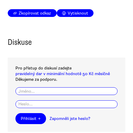
Zkopírovat odkaz
Vytisknout
Diskuse
Pro přístup do diskusí zadejte
pravidelný dar v minimální hodnotě 50 Kč měsíčně
Děkujeme za podporu.
Přihlásit →
Zapomněli jste heslo?