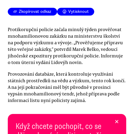
Zkopírovat odkaz
Vytisknout
Protikorupční policie začala minulý týden prověřovat
mnohamilionovou zakázku na ministerstvu školství
na podporu výzkumu a vývoje. „Prověřujeme přípravu
této veřejné zakázky," potvrdil Marek Belko, vedoucí
jihočeské expozitury protikorupční policie. Informuje
o tom úterní vydání Lidovýh novin.
Provozování databáze, která kontroluje využívání
státních prostředků na vědu a výzkum, tento rok končí.
A na její pokračování měl být původně v prosinci
vypsán mnohamilionový tendr, jehož příprava podle
informací listu nyní policisty zajímá.
×
Když chcete pochopit, co se