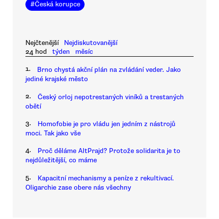
#
Česká korupce
Nejčtenější
Nejdiskutovanější
24 hod
týden
měsíc
1.
Brno chystá akční plán na zvládání veder. Jako
jediné krajské město
2.
Český orloj nepotrestaných viníků a trestaných
obětí
3.
Homofobie je pro vládu jen jedním z nástrojů
moci. Tak jako vše
4.
Proč děláme AltPrajd? Protože solidarita je to
nejdůležitější, co máme
5.
Kapacitní mechanismy a peníze z rekultivací.
Oligarchie zase obere nás všechny