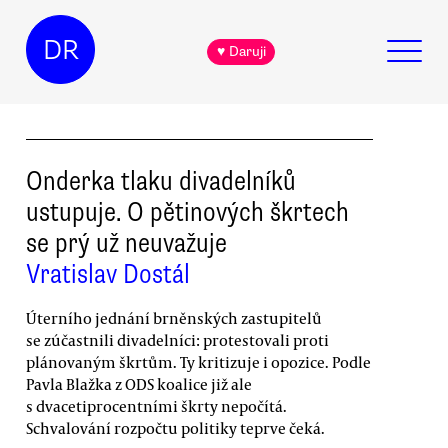
DR
♥ Daruji
Onderka tlaku divadelníků
ustupuje. O pětinových škrtech
se prý už neuvažuje
Vratislav Dostál
Úterního jednání brněnských zastupitelů
se zúčastnili divadelníci: protestovali proti
plánovaným škrtům. Ty kritizuje i opozice. Podle
Pavla Blažka z ODS koalice již ale
s dvacetiprocentními škrty nepočítá.
Schvalování rozpočtu politiky teprve čeká.