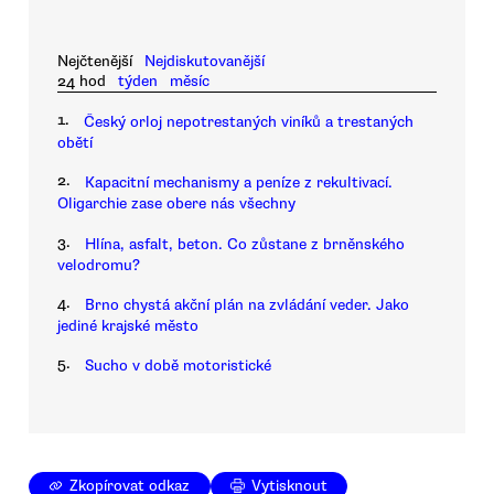
Nejčtenější
Nejdiskutovanější
24 hod
týden
měsíc
1.
Český orloj nepotrestaných viníků a trestaných
obětí
2.
Kapacitní mechanismy a peníze z rekultivací.
Oligarchie zase obere nás všechny
3.
Hlína, asfalt, beton. Co zůstane z brněnského
velodromu?
4.
Brno chystá akční plán na zvládání veder. Jako
jediné krajské město
5.
Sucho v době motoristické
Zkopírovat odkaz
Vytisknout