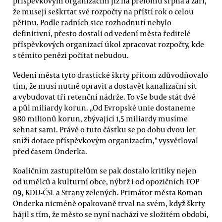
příspěvkovým organizacím již na přelomu srpna a září,
že musejí seškrtat své rozpočty na příští rok o celou
pětinu. Podle radních sice rozhodnutí nebylo
definitivní, přesto dostali od vedení města ředitelé
příspěvkových organizací úkol zpracovat rozpočty, kde
s těmito penězi počítat nebudou.
Vedení města tyto drastické škrty přitom zdůvodňovalo
tím, že musí nutně opravit a dostavět kanalizační síť
a vybudovat tři retenční nádrže. To vše bude stát dvě
a půl miliardy korun. „Od Evropské unie dostaneme
980 milionů korun, zbývající 1,5 miliardy musíme
sehnat sami. Právě o tuto částku se po dobu dvou let
sníží dotace příspěvkovým organizacím," vysvětloval
před časem Onderka.
Koaličním zastupitelům se pak dostalo kritiky nejen
od umělců a kulturní obce, nýbrž i od opozičních TOP
09, KDU-ČSL a Strany zelených. Primátor města Roman
Onderka nicméně opakovaně trval na svém, když škrty
hájil s tím, že město se nyní nachází ve složitém období,