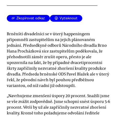
Zkopírovat odkaz
Vytisknout
Brněnští divadelníci se v úterý happeningem
připomněli zastupitelům na jejich plánovaném
jednání. Předsedkyně odborů Národního divadla Brno
Hana Procházková sice zastupitelům poděkovala, že
přehodnotili záměr zrušit operu, přesto je ale
upozornila na fakt, že by případné dvacetiprocentní
škrty zapříčinily nezvratné zhoršení kvality produkce
divadla. Předseda brněnské ODS Pavel Blažek ale v úterý
řekl, že původní návrh byl pouhou předběžnou
variantou, od níž radní již odstoupili.
„Navrhujeme zmenšení úspory 20 procent. Snažili jsme
se vše zvážit zodpovědně. Jsme schopni snést úsporu 5-6
procent. Větší by už ale zapříčinily nezvratné zhoršení
kvality. Kromě toho požadujeme odvolání ředitele