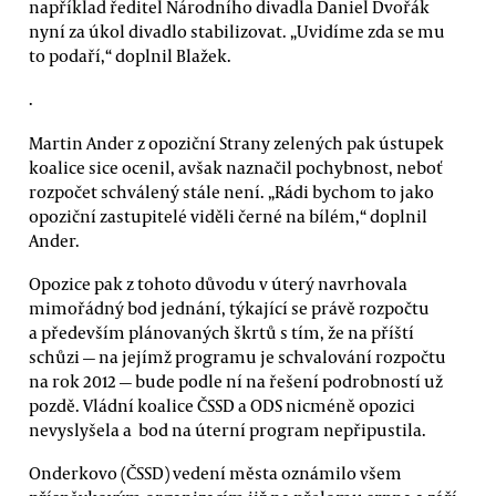
například ředitel Národního divadla Daniel Dvořák
nyní za úkol divadlo stabilizovat. „Uvidíme zda se mu
to podaří,“ doplnil Blažek.
.
Martin Ander z opoziční Strany zelených pak ústupek
koalice sice ocenil, avšak naznačil pochybnost, neboť
rozpočet schválený stále není. „Rádi bychom to jako
opoziční zastupitelé viděli černé na bílém,“ doplnil
Ander.
Opozice pak z tohoto důvodu v úterý navrhovala
mimořádný bod jednání, týkající se právě rozpočtu
a především plánovaných škrtů s tím, že na příští
schůzi — na jejímž programu je schvalování rozpočtu
na rok 2012 — bude podle ní na řešení podrobností už
pozdě. Vládní koalice ČSSD a ODS nicméně opozici
nevyslyšela a bod na úterní program nepřipustila.
Onderkovo (ČSSD) vedení města oznámilo všem