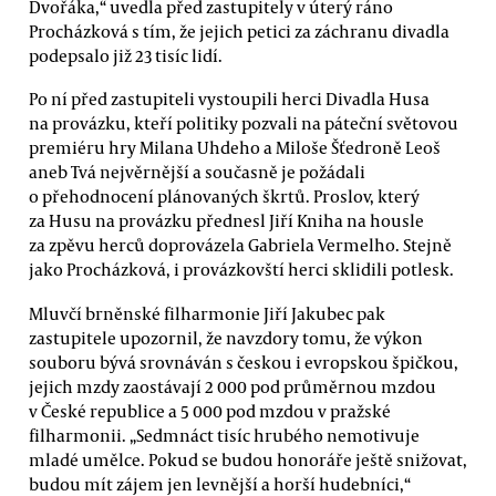
Dvořáka,“ uvedla před zastupitely v úterý ráno
Procházková s tím, že jejich petici za záchranu divadla
podepsalo již 23 tisíc lidí.
Po ní před zastupiteli vystoupili herci Divadla Husa
na provázku, kteří politiky pozvali na páteční světovou
premiéru hry Milana Uhdeho a Miloše Šťedroně Leoš
aneb Tvá nejvěrnější a současně je požádali
o přehodnocení plánovaných škrtů. Proslov, který
za Husu na provázku přednesl Jiří Kniha na housle
za zpěvu herců doprovázela Gabriela Vermelho. Stejně
jako Procházková, i provázkovští herci sklidili potlesk.
Mluvčí brněnské filharmonie Jiří Jakubec pak
zastupitele upozornil, že navzdory tomu, že výkon
souboru bývá srovnáván s českou i evropskou špičkou,
jejich mzdy zaostávají 2 000 pod průměrnou mzdou
v České republice a 5 000 pod mzdou v pražské
filharmonii. „Sedmnáct tisíc hrubého nemotivuje
mladé umělce. Pokud se budou honoráře ještě snižovat,
budou mít zájem jen levnější a horší hudebníci,“