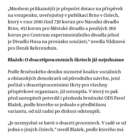
„Mnohem průkaznější je přepočet dotace na příspěvek
na vstupenku, uveřejněný v publikaci Brno v číslech,
který v roce 2010 činil 730 korun pro Národní divadlo
Brno, 451 korun pro Městské divadlo a pouhých 369
korun pro Centrum experimentálního divadla jehož
je Divadlo Husa na provázku součástí,“ uvedla Yildizová
pro Deník Referendum.
Blažek: O dvacetiprocentních škrtech již nejednáme
Podle Brněnského deníku nicméně koalice sociálních
a občanských demokratů od původního návrhu, jenž
počítal s dvacetiprocentními škrty pro všechny
příspěvkové organizace, již ustoupila. V úterý to pak
před zastupiteli potvrdil i předseda brněnské ODS Pavel
Blažek, podle kterého se jednalo o předběžnou
variantu, od níž radní po diskusi odstoupili.
„Je nesmyslné se bavit o dvaceti procentech. V radě se už
jedná o jiných číslech,“ uvedl Blažek, podle kterého má