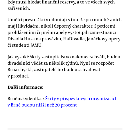
kdy musí hledat finanční rezervy, a to ve všech svých
zařízeních.
Umělci přesto škrty odmítají s tím, že pro mnohé z nich
mají likvidační, nikoli úsporný charakter. S peticemi,
prohlášeními či jinými apely vystoupili zaměstnanci
Divadla Husa na provázku, HaDivadla, Janáčkovy opery
či studenti JAMU.
Jak vysoké škrty zastupitelstvo nakonec schválí, budou
divadelníci vědět za několik týdnů. Nyní se rozpočet
Brna chystá, zastupitelé ho budou schvalovat
v prosinci.
Další informace
:
Brněnskýdeník.cz
Škrty v příspěvkových organizacích
v Brně budou nižší než 20 procent