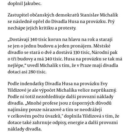
doplnil Jakubec.
Zastupitel občanských demokratů Stanislav Michalík
se následně opřel do Divadla Husa na provázku. Prý
nechápe jejich kritiku a protesty.
„Dostávají 340 tisíc korun na hlavu na rok a starají
se jen o jednu budovu a jeden pronájem. Městské
divadlo se stará o dvě a dostává 330 tisíc, Národní pak
o tři budovy a má 340 tisíc. Husa na provázku se tak má
nejlépe,“ uvedl Michalík s tím, že v Praze mají divadla
dotaci asi 280 tisíc.
Podle indendatky Divadla Husa na provázku Evy
Yildizové je ale výpočet Michalíka velice neprůkazný.
Podle ní totiž nezohledňuje další provozní náklady
divadla. „Mnohé profese jsou z úsporných důvodů
najímány pouze nárazově a tím se neodrážejí
v celkovém počtu úvazků," doplnila Yildizová s tím, že
dotace také zahrnuje odpisy, energie a další provozní
náklady divadla.