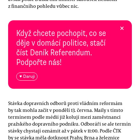
z finančního pohledu vůbec nic.
×
Když chcete pochopit, co se
děje v domácí politice, stačí
číst Deník Referendum.
Podpořte nás!
♥ Daruji
Stávka dopravních odborů proti vládním reformám
by tak mohla začít v pondělí 13. června. Maily s tímto
termínem podle médií již kolují mezi zaměstnanci
pražského dopravního podniku. Odboráři se ale termín
stávky chystají oznámit až v pátek v 11:00. Podle ČTK
by se stávka měla dotknout Prahy, Brna a železnice