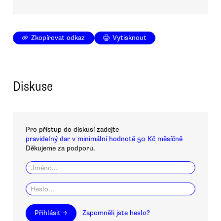
Zkopírovat odkaz
Vytisknout
Diskuse
Pro přístup do diskusí zadejte
pravidelný dar v minimální hodnotě 50 Kč měsíčně
Děkujeme za podporu.
Přihlásit →
Zapomněli jste heslo?