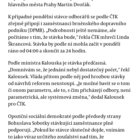
hlavního města Prahy Martin Dvořák.
K případné pondělní stávce odborářů se podle ČTK
zřejmě připojí i zaměstnanci brněnského dopravního
podniku (DPMB). „Podrobnosti ještě nemáme, ale
počítáme s tím, že stávka bude," řekla ČTK mluvčí Linda
Škrancová. Stávka by podle ní mohla začít v pondělí
ráno od 04:00 a skončit za 24 hodin.
Podle ministra Kalouska je stávka předčasná.
„Domnívám se, že jednání nebyl dostatečný počet," řekl
Kalousek. Vláda přitom podle něj pod hrozbou stávky
od návrhů reforem neustoupí. „Je možné bavit se o tom
či onom parametru, ale to, s čím přicházejí odbory, není
parametrická, ale systémová změna," dodal Kalousek
pro ČTK.
Opoziční sociální demokraté podle předsedy strany
Bohuslava Sobotky stávkující zaměstnance plně
podporují. „Pokud ke stávce skutečně dojde, vnímám
to jako výraz určitého zoufalství nad tím, že