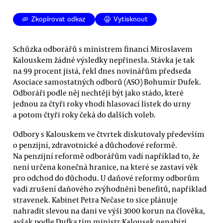
Zkopírovat odkaz
Vytisknout
Schůzka odborářů s ministrem financí Miroslavem
Kalouskem žádné výsledky nepřinesla. Stávka je tak
na 99 procent jistá, řekl dnes novinářům předseda
Asociace samostatných odborů (ASO) Bohumír Dufek.
Odboráři podle něj nechtějí být jako stádo, které
jednou za čtyři roky vhodí hlasovací lístek do urny
a potom čtyři roky čeká do dalších voleb.
Odbory s Kalouskem ve čtvrtek diskutovaly především
o penzijní, zdravotnické a důchodové reformě.
Na penzijní reformě odborářům vadí například to, že
není určena konečná hranice, na které se zastaví věk
pro odchod do důchodu. U daňové reformy odborům
vadí zrušení daňového zvýhodnění benefitů, například
stravenek. Kabinet Petra Nečase to sice plánuje
nahradit slevou na dani ve výši 3000 korun na člověka,
avšak podle Dufka tím ministr Kalousek nenabízí