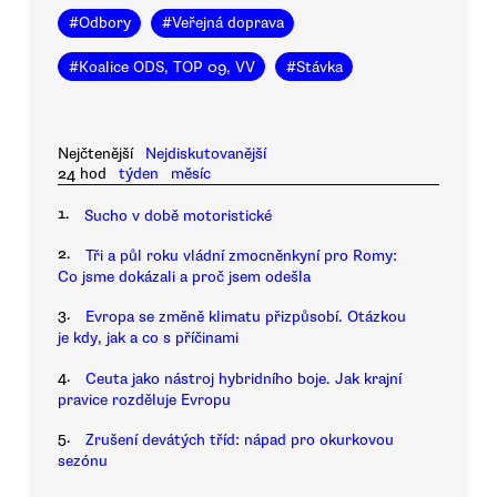
#
Odbory
#
Veřejná doprava
#
Koalice ODS, TOP 09, VV
#
Stávka
Nejčtenější
Nejdiskutovanější
24 hod
týden
měsíc
1.
Sucho v době motoristické
2.
Tři a půl roku vládní zmocněnkyní pro Romy:
Co jsme dokázali a proč jsem odešla
3.
Evropa se změně klimatu přizpůsobí. Otázkou
je kdy, jak a co s příčinami
4.
Ceuta jako nástroj hybridního boje. Jak krajní
pravice rozděluje Evropu
5.
Zrušení devátých tříd: nápad pro okurkovou
sezónu