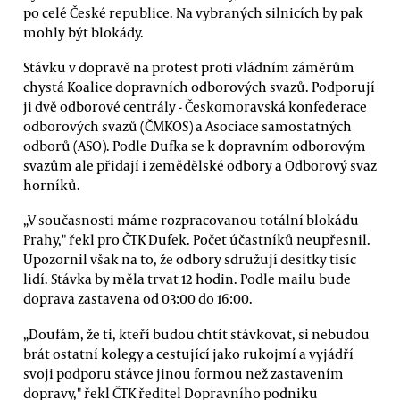
po celé České republice. Na vybraných silnicích by pak
mohly být blokády.
Stávku v dopravě na protest proti vládním záměrům
chystá Koalice dopravních odborových svazů. Podporují
ji dvě odborové centrály - Českomoravská konfederace
odborových svazů (ČMKOS) a Asociace samostatných
odborů (ASO). Podle Dufka se k dopravním odborovým
svazům ale přidají i zemědělské odbory a Odborový svaz
horníků.
„V současnosti máme rozpracovanou totální blokádu
Prahy," řekl pro ČTK Dufek. Počet účastníků neupřesnil.
Upozornil však na to, že odbory sdružují desítky tisíc
lidí. Stávka by měla trvat 12 hodin. Podle mailu bude
doprava zastavena od 03:00 do 16:00.
„Doufám, že ti, kteří budou chtít stávkovat, si nebudou
brát ostatní kolegy a cestující jako rukojmí a vyjádří
svoji podporu stávce jinou formou než zastavením
dopravy," řekl ČTK ředitel Dopravního podniku