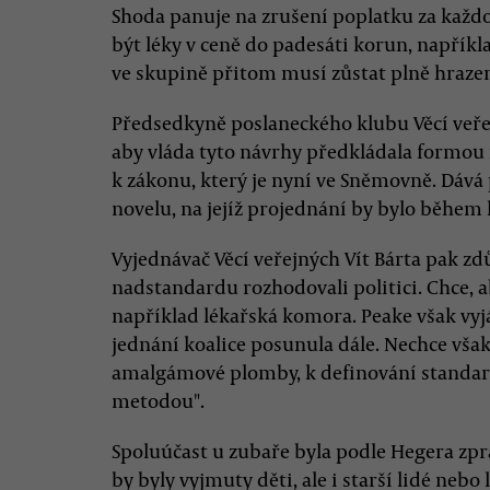
Shoda panuje na zrušení poplatku za každ
být léky v ceně do padesáti korun, napříkl
ve skupině přitom musí zůstat plně hrazen
Předsedkyně poslaneckého klubu Věcí veřejn
aby vláda tyto návrhy předkládala formo
k zákonu, který je nyní ve Sněmovně. Dává
novelu, na jejíž projednání by bylo během 
Vyjednávač Věcí veřejných Vít Bárta pak zd
nadstandardu rozhodovali politici. Chce, a
například lékařská komora. Peake však vyjá
jednání koalice posunula dále. Nechce však
amalgámové plomby, k definování standa
metodou".
Spoluúčast u zubaře byla podle Hegera zpra
by byly vyjmuty děti, ale i starší lidé nebo