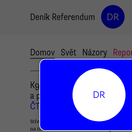
Deník Referendum
DR
Domov
Svět
Názory
Repo
K9 se neshodla na nadstand
DR
a platbách u zubařů
ČTK
Vratislav Dostál
,
Středeční jednání lídrů koalice nevedlo ke
na tom, co bude ve zdravotnictví placeno