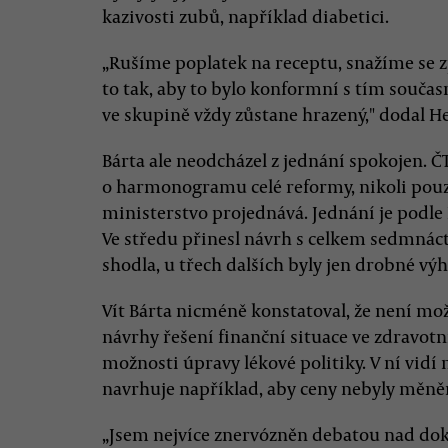
kazivosti zubů, například diabetici.
„Rušíme poplatek na receptu, snažíme se z
to tak, aby to bylo konformní s tím souča
ve skupině vždy zůstane hrazený," dodal H
Bárta ale neodcházel z jednání spokojen. ČT
o harmonogramu celé reformy, nikoli pouz
ministerstvo projednává. Jednání je podle
Ve středu přinesl návrh s celkem sedmnáct
shodla, u třech dalších byly jen drobné výh
Vít Bárta nicméně konstatoval, že není mož
návrhy řešení finanční situace ve zdravotn
možnosti úpravy lékové politiky. V ní vidí 
navrhuje například, aby ceny nebyly měněny
„Jsem nejvíce znervózněn debatou nad d