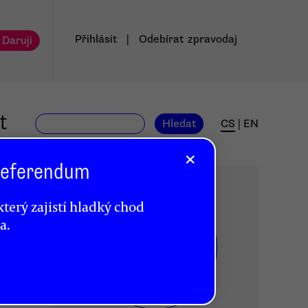
Přihlásit
|
Odebírat
zpravodaj
 Daruji
t
Hledat
CS
|
EN
×
 Referendum
terý zajistí hladký chod
a.
DR