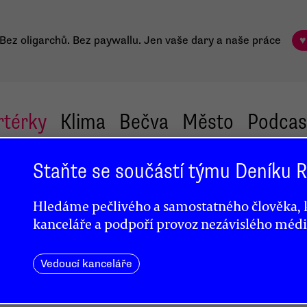
Bez oligarchů. Bez paywallu.
Jen vaše dary a naše práce
♥
rtérky
Klima
Bečva
Město
Podcas
Staňte se součástí týmu Deníku
ardu
Hledáme pečlivého a samostatného člověka, k
kanceláře a podpoří provoz nezávislého médi
Vedoucí kanceláře
 shodě