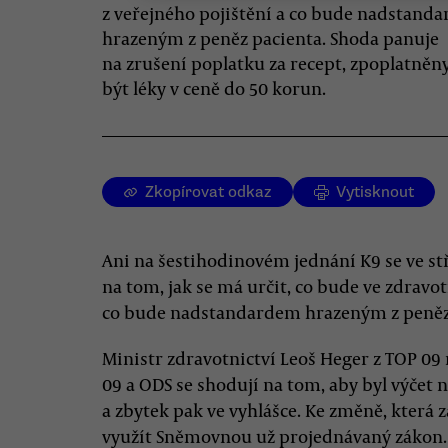
z veřejného pojištění a co bude nadstand
hrazeným z peněz pacienta. Shoda panuje
na zrušení poplatku za recept, zpoplatněn
být léky v ceně do 50 korun.
Zkopírovat odkaz
Vytisknout
Ani na šestihodinovém jednání K9 se ve stř
na tom, jak se má určit, co bude ve zdravot
co bude nadstandardem hrazeným z peněz
Ministr zdravotnictví Leoš Heger z TOP 09
09 a ODS se shodují na tom, aby byl výčet
a zbytek pak ve vyhlášce. Ke změně, která z
využít Sněmovnou už projednávaný zákon.