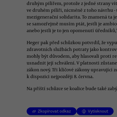
druhým pilířem, protože z jedné strany ví
ve druhém pilíři, nicméně z toho návrhu - t
mezigenerační solidarita. To znamená ta j
se samozřejmě musím ptát, jestli je ambic
anebo jestli je to jen opomenutí úředníků,
Heger pak před schůzkou potvrdil, že vypu
zdravotních službách potraty jako kontrov
mohly být důvodem, aby hlasovali proti r
usnadnit její schválení. V platnosti zůsta
zákon nový. Tři klíčové zákony upravující 
k dispozici nejpozději 8. června.
Na příští schůzce se koalice bude také za
Zkopírovat odkaz
Vytisknout