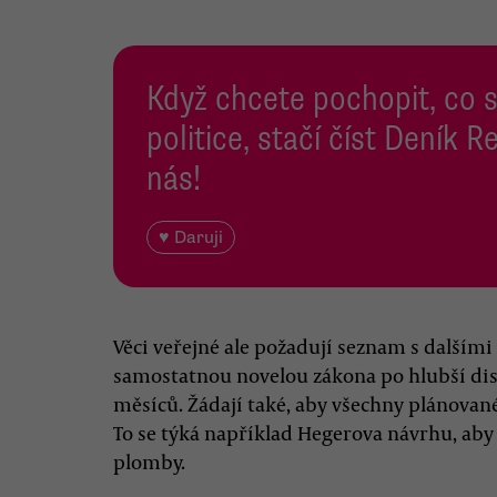
Když chcete pochopit, co 
politice, stačí číst Deník
nás!
♥ Daruji
Věci veřejné ale požadují seznam s dalším
samostatnou novelou zákona po hlubší dis
měsíců. Žádají také, aby všechny plánova
To se týká například Hegerova návrhu, aby 
plomby.