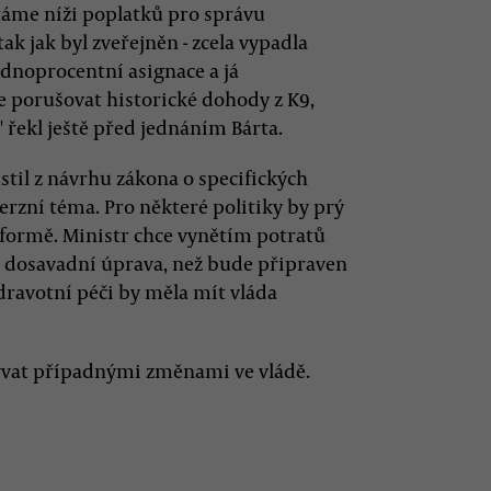
táme níži poplatků pro správu
ak jak byl zveřejněn - zcela vypadla
ednoprocentní asignace a já
e porušovat historické dohody z K9,
" řekl ještě před jednáním Bárta.
stil z návrhu zákona o specifických
erzní téma. Pro některé politiky by prý
eformě. Ministr chce vynětím potratů
ne dosavadní úprava, než bude připraven
zdravotní péči by měla mít vláda
bývat případnými změnami ve vládě.