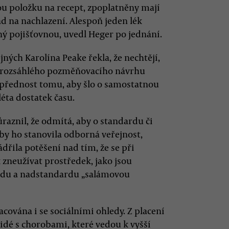
ou položku na recept, zpoplatněny mají
ad na nachlazení. Alespoň jeden lék
ý pojišťovnou, uvedl Heger po jednání.
ých Karolína Peake řekla, že nechtějí,
u rozsáhlého pozměňovacího návrhu
 přednost tomu, aby šlo o samostatnou
léta dostatek času.
ůraznil, že odmítá, aby o standardu či
by ho stanovila odborná veřejnost,
dřila potěšení nad tím, že se při
 zneužívat prostředek, jako jsou
rdu a nadstandardu „salámovou
cována i se sociálními ohledy. Z placení
 lidé s chorobami, které vedou k vyšší