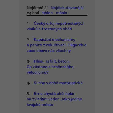
Nejčtenější
Nejdiskutovanější
24 hod
týden
měsíc
1.
Český orloj nepotrestaných
viníků a trestaných obětí
2.
Kapacitní mechanismy
a peníze z rekultivací. Oligarchie
zase obere nás všechny
3.
Hlína, asfalt, beton.
Co zůstane z brněnského
velodromu?
4.
Sucho v době motoristické
5.
Brno chystá akční plán
na zvládání veder. Jako jediné
krajské město