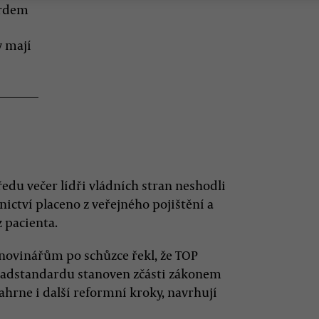
ardem
y mají
edu večer lídři vládních stran neshodli
nictví placeno z veřejného pojištění a
 pacienta.
 novinářům po schůzce řekl, že TOP
 nadstandardu stanoven zčásti zákonem
ahrne i další reformní kroky, navrhují