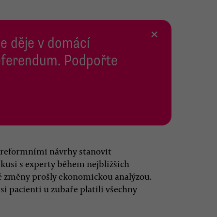
×
se děje v domácí
 Referendum. Podpořte
i reformními návrhy stanovit
kusi s experty během nejbližších
né změny prošly ekonomickou analýzou.
si pacienti u zubaře platili všechny