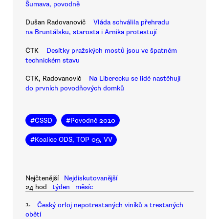
Šumava, povodně
Dušan Radovanovič
Vláda schválila přehradu
na Bruntálsku, starosta i Arnika protestují
ČTK
Desítky pražských mostů jsou ve špatném
technickém stavu
ČTK, Radovanovič
Na Liberecku se lidé nastěhují
do prvních povodňových domků
#
ČSSD
#
Povodně 2010
#
Koalice ODS, TOP 09, VV
Nejčtenější
Nejdiskutovanější
24 hod
týden
měsíc
1.
Český orloj nepotrestaných viníků a trestaných
obětí