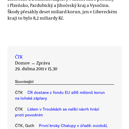
i Plzeňsko, Pardubický a Jihočeský kraj a Vysočinu.
Škody přesáhly deset miliard korun, jen v Libereckém
kraji to bylo 8,2 miliardy Kč.
ČTK
Domov
→
Zpráva
29. dubna 2011 v 15.30
Související
ČTK
ČR dostane z fondu EU 266 milionů korun
na loňské záplavy
ČTK
Lidem v Troubkách se nelíbí návrh hrází
proti povodním
ČTK, Guth
První kroky Chalupy v úřadě: ovzduší,