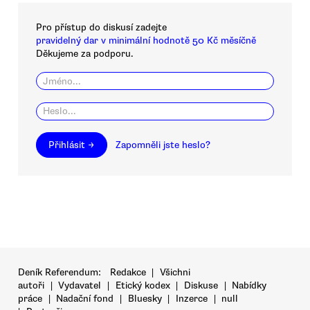
Pro přístup do diskusí zadejte
pravidelný dar v minimální hodnotě 50 Kč měsíčně
Děkujeme za podporu.
Přihlásit →
Zapomněli jste heslo?
Deník Referendum:
Redakce
|
Všichni
autoři
|
Vydavatel
|
Etický kodex
|
Diskuse
|
Nabídky
práce
|
Nadační fond
|
Bluesky
|
Inzerce
|
null