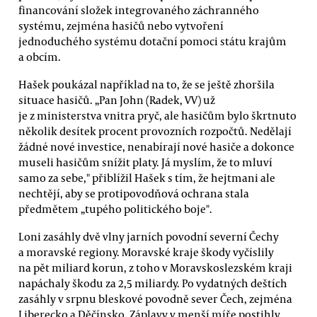
financování složek integrovaného záchranného
systému, zejména hasičů nebo vytvoření
jednoduchého systému dotační pomoci státu krajům
a obcím.
Hašek poukázal například na to, že se ještě zhoršila
situace hasičů. „Pan John (Radek, VV) už
je z ministerstva vnitra pryč, ale hasičům bylo škrtnuto
několik desítek procent provozních rozpočtů. Nedělají
žádné nové investice, nenabírají nové hasiče a dokonce
museli hasičům snížit platy. Já myslím, že to mluví
samo za sebe," přiblížil Hašek s tím, že hejtmani ale
nechtějí, aby se protipovodňová ochrana stala
předmětem „tupého politického boje".
Loni zasáhly dvě vlny jarních povodní severní Čechy
a moravské regiony. Moravské kraje škody vyčíslily
na pět miliard korun, z toho v Moravskoslezském kraji
napáchaly škodu za 2,5 miliardy. Po vydatných deštích
zasáhly v srpnu bleskové povodně sever Čech, zejména
Liberecko a Děčínsko. Záplavy v menší míře postihly