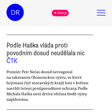
DR
♥ Daruji
Podle Haška vláda proti
povodním dosud neudělala nic
ČTK
Premiér Petr Nečas dosud nereagoval
na takzvanou Olomouckou výzvu, ve které
hejtmani čtyř moravských krajů loni v květnu
navrhli řešení protipovodňové ochrany. Podle
Michala Haška není drtivá většina bodů výzvy
naplňována.