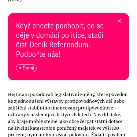
×
Když chcete pochopit, co se
děje v domácí politice, stačí
číst Deník Referendum.
Podpořte nás!
♥ Daruji
Hejtmani požadovali legislativní změny, které povedou
ke zjednodušení výstavby protipovodňových děl nebo
zajištění stabilního financování protipovodňové
ochrany v následujících čtyřech letech. Navrhli také,
aby kraje mohly stejně jako obce čerpat státní dotace
na živelní katastrofou poničený majetek ve výši 100
procent, nyní mohou získat polovinu. Žádali i posílení