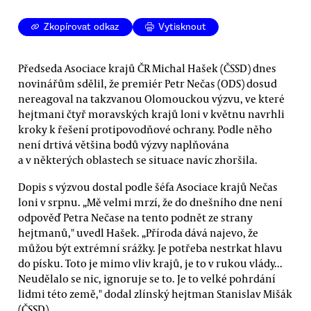
Zkopírovat odkaz
Vytisknout
Předseda Asociace krajů ČR Michal Hašek (ČSSD) dnes
novinářům sdělil, že premiér Petr Nečas (ODS) dosud
nereagoval na takzvanou Olomouckou výzvu, ve které
hejtmani čtyř moravských krajů loni v květnu navrhli
kroky k řešení protipovodňové ochrany. Podle něho
není drtivá většina bodů výzvy naplňována
a v některých oblastech se situace navíc zhoršila.
Dopis s výzvou dostal podle šéfa Asociace krajů Nečas
loni v srpnu. „Mě velmi mrzí, že do dnešního dne není
odpověď Petra Nečase na tento podnět ze strany
hejtmanů," uvedl Hašek. „Příroda dává najevo, že
můžou být extrémní srážky. Je potřeba nestrkat hlavu
do písku. Toto je mimo vliv krajů, je to v rukou vlády...
Neudělalo se nic, ignoruje se to. Je to velké pohrdání
lidmi této země," dodal zlínský hejtman Stanislav Mišák
(ČSSD).