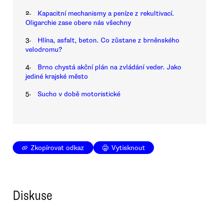
2.
Kapacitní mechanismy a peníze z rekultivací.
Oligarchie zase obere nás všechny
3.
Hlína, asfalt, beton. Co zůstane z brněnského
velodromu?
4.
Brno chystá akční plán na zvládání veder. Jako
jediné krajské město
5.
Sucho v době motoristické
Zkopírovat odkaz
Vytisknout
Diskuse