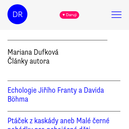
DR
♥ Daruji
Mariana
Dufková
Články autora
Echologie Jiřího Franty a Davida
Böhma
Ptáček z kaskády aneb Malé černé