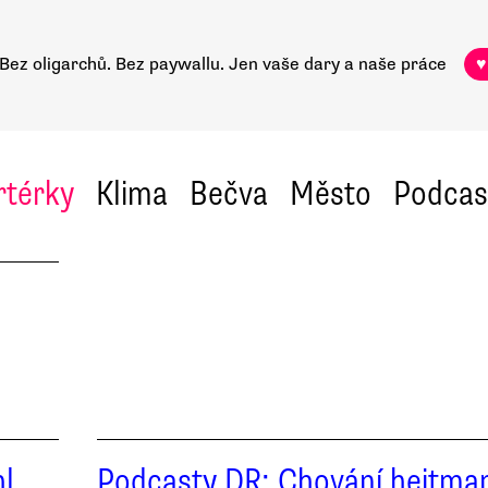
Bez oligarchů. Bez paywallu.
Jen vaše dary a naše práce
♥
rtérky
Klima
Bečva
Město
Podcas
hl
Podcasty DR: Chování hejtma