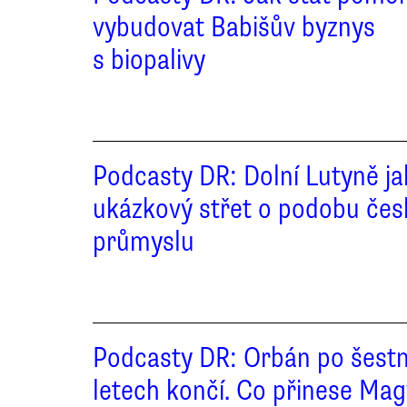
vybudovat Babišův byznys
s biopalivy
Podcasty DR: Dolní Lutyně j
ukázkový střet o podobu če
průmyslu
Podcasty DR: Orbán po šestn
letech končí. Co přinese Ma