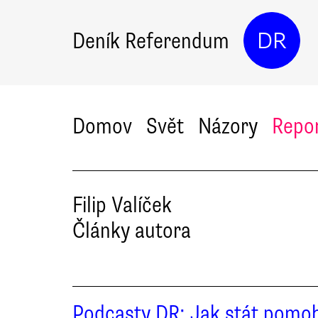
Deník Referendum
DR
Domov
Svět
Názory
Repo
Filip
Valíček
Články autora
Podcasty DR: Jak stát pomo