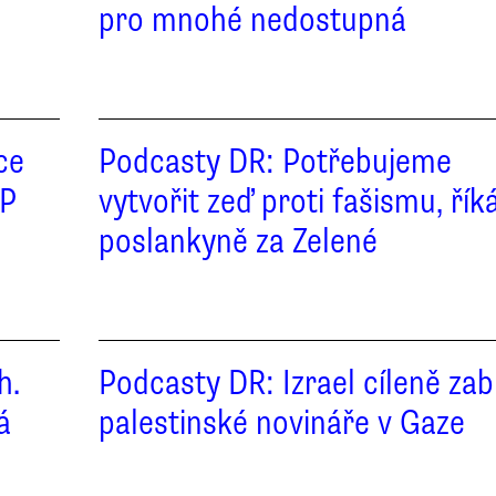
pro mnohé nedostupná
ce
Podcasty DR: Potřebujeme
OP
vytvořit zeď proti fašismu, řík
poslankyně za Zelené
h.
Podcasty DR: Izrael cíleně zabí
á
palestinské novináře v Gaze