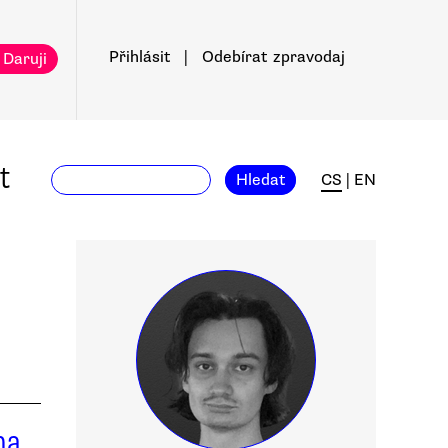
Přihlásit
|
Odebírat
zpravodaj
 Daruji
t
Hledat
CS
|
EN
na