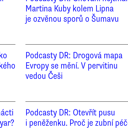
Martina Kuby kolem Lipna
je ozvěnou sporů o Šumavu
ako
Podcasty DR: Drogová mapa
ského
Evropy se mění. V pervitinu
vedou Češi
ácti
Podcasty DR: Otevřít pusu
gyar?
i peněženku. Proč je zubní pé