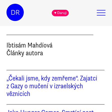
DR
♥ Daruji
Ibtisám
Mahdíová
Články autora
„Čekali jsme, kdy zemřeme“. Zajatci
z Gazy o mučení v izraelských
věznicích