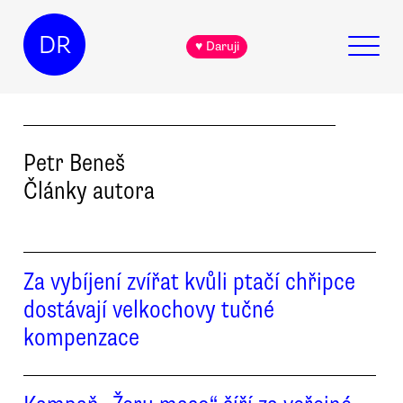
DR
♥ Daruji
Petr
Beneš
Články autora
Za vybíjení zvířat kvůli ptačí chřipce
dostávají velkochovy tučné
kompenzace