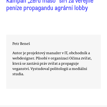
Kampaň „Žeru maso“ šíří za veřejné
peníze propagandu agrární lobby
Petr Beneš
Autor je projektový manažer v IT, obchodník a
webdesigner. Působí v organizaci Očima zvířat,
která se zastává práv zvířat a propaguje
veganství. Vystudoval politologii a mediální
studia.