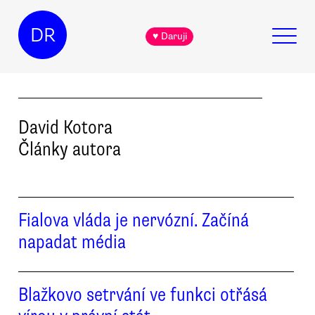
DR
♥ Daruji
David
Kotora
Články autora
Fialova vláda je nervózní. Začíná
napadat média
Blažkovo setrvání ve funkci otřásá