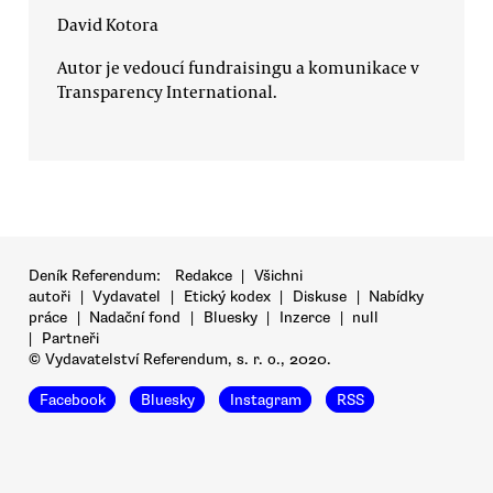
David Kotora
Autor je vedoucí fundraisingu a komunikace v
Transparency International.
Deník Referendum:
Redakce
|
Všichni
autoři
|
Vydavatel
|
Etický kodex
|
Diskuse
|
Nabídky
práce
|
Nadační fond
|
Bluesky
|
Inzerce
|
null
|
Partneři
© Vydavatelství Referendum, s. r. o., 2020.
Facebook
Bluesky
Instagram
RSS