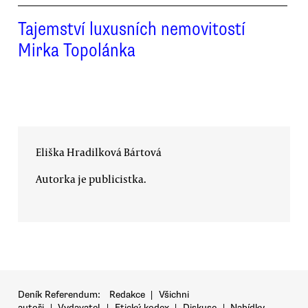
Tajemství luxusních nemovitostí
Mirka Topolánka
Eliška Hradilková Bártová
Autorka je publicistka.
Deník Referendum:
Redakce
|
Všichni
autoři
|
Vydavatel
|
Etický kodex
|
Diskuse
|
Nabídky