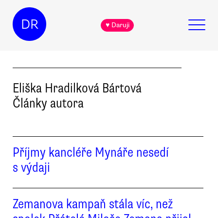
DR
♥ Daruji
Eliška
Hradilková Bártová
Články autora
Příjmy kancléře Mynáře nesedí
s výdaji
Zemanova kampaň stála víc, než