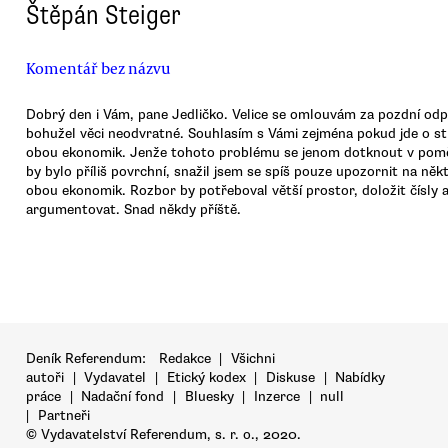
Štěpán Steiger
Komentář bez názvu
Dobrý den i Vám, pane Jedličko. Velice se omlouvám za pozdní odp
bohužel věci neodvratné. Souhlasím s Vámi zejména pokud jde o s
obou ekonomik. Jenže tohoto problému se jenom dotknout v pom
by bylo příliš povrchní, snažil jsem se spíš pouze upozornit na něk
obou ekonomik. Rozbor by potřeboval větší prostor, doložit čísly 
argumentovat. Snad někdy příště.
Deník Referendum:
Redakce
|
Všichni
autoři
|
Vydavatel
|
Etický kodex
|
Diskuse
|
Nabídky
práce
|
Nadační fond
|
Bluesky
|
Inzerce
|
null
|
Partneři
© Vydavatelství Referendum, s. r. o., 2020.