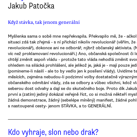
Jakub Patočka
Když stávka, tak jenom generální
Myšlenka sama o sobě mne nepřekvapila. Překvapilo mě, že - ačkoli
situaci zdá tak zřejmá - s ní přichází nikoliv revolucionář (věřím, ž
revolucionář), dokonce ani ne odborář, nýbrž občanský aktivista. (
víc než proklamovaní revolucionáři.) Ano, občanská společnost či lé
chtějí změnit aspoň vládu - protože tato vláda nehodlá změnit svou
ohledem na silácká prohlášení, ale jelikož je, jaká je - mají pouze j
(pomineme-li násilí - ale to by vedlo jen k posílení vlády). Uvidíme t
měsících, zejména nebudou-li podzimní volby dostatečně výrazným
občanského odmítání vlády, zda se odbory a vůbec všichni, kdož vlád
seberou dost odvahy a dají se do skutečného boje. Proto dík Jakub
první a (zatím) jediný dokázal veřejně říct, co si možná někteří myslel
žádná demonstrace, žádný (sebelépe míněný) manifest, žádné pohl
s nastoupené cesty- jenom STÁVKA, a to GENERÁLNÍ.
Kdo vyhraje, slon nebo drak?