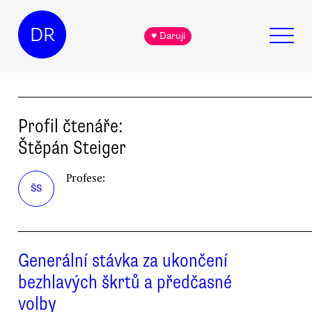
DR
♥ Daruji
Profil čtenáře:
Štěpán
Steiger
Profese:
ŠS
Generální stávka za ukončení
bezhlavých škrtů a předčasné
volby