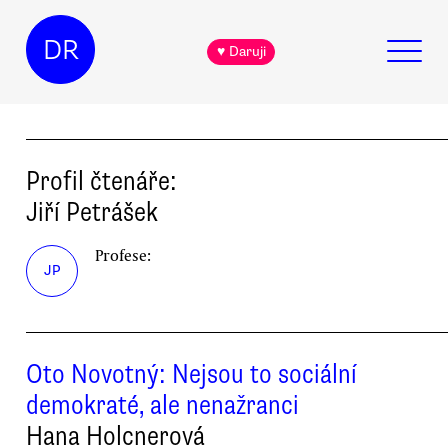
DR
♥ Daruji
Profil čtenáře:
Jiří
Petrášek
Profese:
JP
Oto Novotný: Nejsou to sociální
demokraté, ale nenažranci
Hana Holcnerová