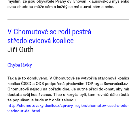
myslím, že jsou obyvatelé Prahy ovlivňováni klausovskou myšlenkou
svou chudobu může sám a každý se má starat sám o sebe.
V Chomutově se rodí pestrá
středolevicová koalice
Jiří Guth
Chyba lávky
Tak a je to domluveno. V Chomutově se vytvořila staronová koalice
koalice ČSSD a ODS podpořená především TOP 09 a Severočeši.cz 
Chomutově nejsou na pořadu dne. Je nutné přeci dokonat, aby mís
dostata svůj kus žvance. Ti co u koryta byli, tam rovněž dále zůstá
že populismus bude mít opět zelenou.
http://chomutovsky.denik.cz/zpravy_region/chomutov-cssd-a-ods
vladnout-dal.html