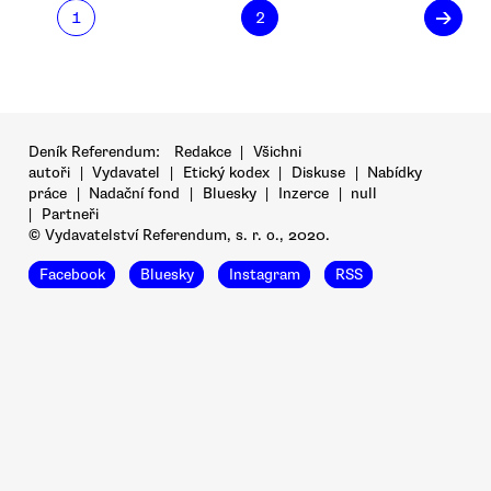
→
1
2
Deník Referendum:
Redakce
|
Všichni
autoři
|
Vydavatel
|
Etický kodex
|
Diskuse
|
Nabídky
práce
|
Nadační fond
|
Bluesky
|
Inzerce
|
null
|
Partneři
© Vydavatelství Referendum, s. r. o., 2020.
Facebook
Bluesky
Instagram
RSS