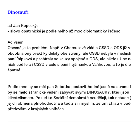
Dinosauři
ad Jan Kopecký:
- slovo opatrnické je podle mého až moc diplomaticky řečeno.
Ad všem:
Obecně je to problém. Např. v Chomutově vládla CSSD s ODS již 
období a ony praktiky dělaly obě strany, ale CSSD nebyla v médiích
paní Řápková a probíraly se kauzy spojené s ODS, ale nikde už se n
nich podílela i CSSD v čele s paní hejtmankou Vaňhovou, a to je d
špatné.
Podle mne by se měl pan Sobotka postavit hodně jasně na stranu D
by se mělo stranické vedení zabývat svými DINOSAURY, kteří jsou 
klientelismem. Pokud to Sociální demokraté neudělají, tak nebude 
jejich obměna plnohodnotná a tudíž si i myslím, že tím ztratí v b
především v krajských volbách.