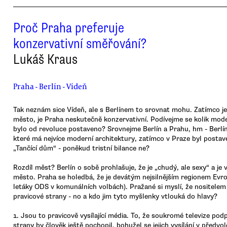
Proč Praha preferuje
konzervativní směřování?
Lukáš Kraus
Praha - Berlín - Vídeň
Tak neznám sice Vídeň, ale s Berlínem to srovnat mohu. Zatímco je 
město, je Praha neskutečně konzervativní. Podívejme se kolik mode
bylo od revoluce postaveno? Srovnejme Berlín a Prahu, hm - Berlí
které má nejvíce moderní architektury, zatímco v Praze byl posta
„Tančící dům“ - poněkud tristní bilance ne?
Rozdíl měst? Berlín o sobě prohlašuje, že je „chudý, ale sexy“ a je v
město. Praha se holedbá, že je devátým nejsilnějším regionem Evro
letáky ODS v komunálních volbách). Pražané si myslí, že nositelem
pravicové strany - no a kdo jim tyto myšlenky vtlouká do hlavy?
1. Jsou to pravicově vysílající média. To, že soukromé televize pod
strany by člověk ještě pochopil, bohužel se jejich vysílání v předv