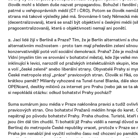
člověk mohl s klidem duše nazvat propagandou. Bohužel i fandění 
patrné u veřejnoprávních médií (ČT i ČRO). Potom se člověk nemůže
strana má takové výsledky jaké má. Srovnáme-li tedy Německá mé
(decentralizovaná), která se snaží být objektivní s českými médii (si
pragocentralizovaná), která o objektivnosti nemají ani ponětí.
2. Jací lidé žijí v Berlíně a Praze? Tím, že je Berlín alternativní a chu
alternativním možnostem - proto tam mají především zelení silnou
konzervativnější poté volí sociální demokracii. Praha? Zde je možná
Vídní (myslím tím ve srovnání v bohatství města), kde žije velké mn
inklinující k levici, narozdíl od pražských intelektuálních skupin, kter
a volí „české zelené“ anebo liberální strany. Obyvatelé Prahy si my
České metropole stojí „práce“ pravicových stran. Člověk si říká, cop
krátkou pamět? Miliardy vyhozené na Tunel-tunel Blanka, dále skor
OPENcard, desítky miliónů za internet pro Prahu (nebo jak se ta a
si nepokládá otázku: odkud bohatství Prahy pochází?
Suma sumárum jsou média v Praze nakloněna pravici a tudíž ovlivňu
pravicových stran. Ono bohatství Pražanů médiím hraje do karet.
nepátrají po původu bohatství Prahy. Praha chudne. Turisté, kteří 
jsou čím dál tím chudší. Ti bohatší již Prahu viděli a nemají důvod s
Berlína) do metropole České republiky vracet, protože v Praze se 
Praha jim nenabízí jiné využití volného času než chození po památk