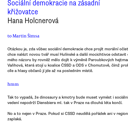
Sociální demokracie na zásadní
křižovatce
Hana Holcnerová
to Martin Šimsa
Otázkou je, zda vůbec sociální demokracie chce projít morální oči
chce nalézt novou tvář musí Hulínské a další mocichtivce odstavit
mého názoru by rovněž mělo dojít k výměně Paroubkových hejtmanů
Vaňhová, která stojí u koalice ČSSD a ODS v Chomutově, čímž prok
cíle a hlasy občanů jí jde až na posledním místě.
hmm
Tak to vypadá, že dinosaury a kmotry bude muset vymést i sociáln
vedení nepodrží Diensbiera ml. tak v Praze na dlouhá léta končí.
No a to nejen v Praze. Pokud si CSSD neudělá pořádek ani v regio
zaplaká.