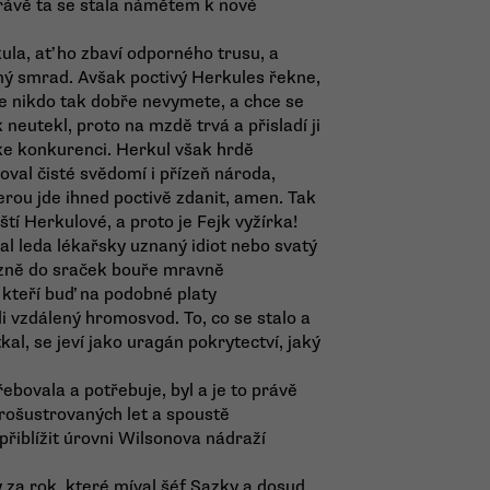
rávě ta se stala námětem k nové
la, ať ho zbaví odporného trusu, a
ný smrad. Avšak poctivý Herkules řekne,
lie nikdo tak dobře nevymete, a chce se
 neutekl, proto na mzdě trvá a přisladí ji
 ke konkurenci. Herkul však hrdě
oval čisté svědomí i přízeň národa,
erou jde ihned poctivě zdanit, amen. Tak
ští Herkulové, a proto je Fejk vyžírka!
al leda lékařsky uznaný idiot nebo svatý
azně do sraček bouře mravně
 kteří buď na podobné platy
i vzdálený hromosvod. To, co se stalo a
al, se jeví jako uragán pokrytectví, jaký
řebovala a potřebuje, byl a je to právě
prošustrovaných let a spoustě
přiblížit úrovni Wilsonova nádraží
 za rok, které míval šéf Sazky a dosud