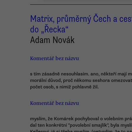
Matrix, průměrný Čech a ces
do „Řecka“
Adam Novák
Komentář bez názvu
s tím zásadně nesouhlasím. ano, někteří mají má
morální důvod, proč někomu seshora omezovat v
počet osob, s nimiž pohlavně žil.
Komentář bez názvu
myslím, že Komárek pochyboval o volebním práv
dal ten konkrétní "povolební smajlík", byla my
Kellerovi. já si třeba myslím, (netvrdím, že to n