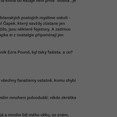
ta kniha od Rataje není příliš "slušná", je
h občanských postojích myslíme cokoli -
el Čapek, který navždy zůstane jen
ežilo, jsou některé fejetony. A zatímco
pka si z nostalgie připomínají jen
sník Ezra Pound, byl taky fašista. a co?
ko všechny fanatismy ostatně. komu chybí
yslím mnohem jednodušší: nikdo zkrátka
 já a mnoho lidí mého věku, co znám,