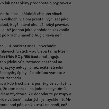
o luk nažehlený přednosta či výpravčí a
institucí se i někdejší chlouba všech
 velkochlív a oni přestali vyhlížet jako
lost, když hlavní úkol už nebyl převézt
ila. Až jednou jako v pohádce zazvonily
let po krachu našeho Augichléva není
 se ji už párkrát snažil povzbudit
hlavních tratích – ač třeba ta na Plzeň
ch třídy EC příliš často nefunguje
zen jídelní vůz, zatímco personál na
á jazyky někdy líp než učitel střední
 že zbytky špíny i šlendriánu vymete z
ckou zahradu.
r, a kdo trochu zná poměry ve správě i v
, že tam narazil na jeden ze systémů,
rdlem trychtýře. Že dohodnuté postupy a
rik rivalůmíň nadaných, je myslitelné. Mr.
ranou pod pás, aniž ztratil na ceně, což