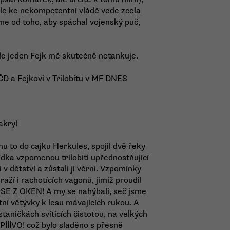
ale ke nekompetentní vládě vede zcela
e od toho, aby spáchal vojenský puč,
. ale jeden Fejk mě skutečně netankuje.
 ČD a Fejkovi v Trilobitu v MF DNES
akryl
u to do cajku Herkules, spojil dvě řeky
ídka vzpomenou trilobiti upřednostňující
v dětství a zůstali jí věrni. Vzpomínky
aží i rachotících vagonů, jimiž proudil
SE Z OKEN! A my se nahýbali, seč jsme
tní větývky k lesu mávajících rukou. A
 staničkách svítících čistotou, na velkých
ÍÍÍVO! což bylo sladěno s přesně