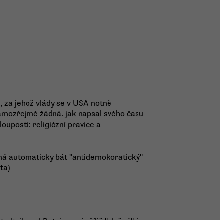
, za jehož vlády se v USA notně
 samozřejmě žádná. jak napsal svého času
ouposti: religiózní pravice a
ená automaticky bát "antidemokoratický"
ta)