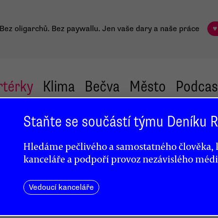
Bez oligarchů. Bez paywallu.
Jen vaše dary a naše práce
♥
rtérky
Klima
Bečva
Město
Podcas
Staňte se součástí týmu Deníku
Hledáme pečlivého a samostatného člověka, k
kanceláře a podpoří provoz nezávislého médi
Vedoucí kanceláře