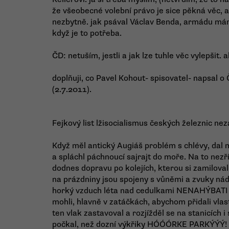
že všeobecné volební právo je sice pěkná věc, 
nezbytně. jak psával Václav Benda, armádu mám
když je to potřeba.
ČD: netuším, jestli a jak lze tuhle věc vylepšit
doplňuji, co Pavel Kohout- spisovatel- napsal o
(2.7.2011).
Fejkový list lžisocialismus českých železnic nez
Když měl antický Augiáš problém s chlévy, dal m
a spláchl páchnoucí sajrajt do moře. Na to nezř
dodnes dopravu po kolejích, kterou si zamilovali 
na prázdniny jsou spojeny s vůněmi a zvuky nádr
horký vzduch léta nad cedulkami NENAHÝBATI 
mohli, hlavně v zatáčkách, abychom přidali vlas
ten vlak zastavoval a rozjížděl se na stanicích i
počkal, než dozní výkřiky HÓÓÓRKE PARKÝÝÝ! P