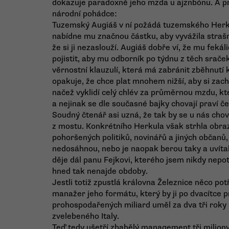
dokazuje paradoxně jeho mzda u ajznbónu. A p
národní pohádce:
Tuzemský Augiáš v ní požádá tuzemského Herku
nabídne mu značnou částku, aby vyvážila straš
že si ji nezaslouží. Augiáš dobře ví, že mu feká
pojistit, aby mu odborník po týdnu z těch sraček
věrnostní klauzulí, která má zabránit zběhnutí
opakuje, že chce plat mnohem nižší, aby si zach
načež vyklidí celý chlév za průměrnou mzdu, kt
a nejinak se dle současné bajky chovají praví če
Soudný čtenář asi uzná, že tak by se u nás chov
z mostu. Konkrétního Herkula však strhla obr
pohoršených politiků, novinářů a jiných občanů,
nedosáhnou, nebo je naopak berou taky a uvítal
děje dál panu Fejkovi, kterého jsem nikdy nepotk
hned tak nenajde obdoby.
Jestli totiž zpustlá královna Železnice něco pot
manažer jeho formátu, který by ji po dvacítce 
prohospodařených miliard uměl za dva tři roky 
zvelebeného Italy.
Teď tedy ušetří zbabělý management tři miliony