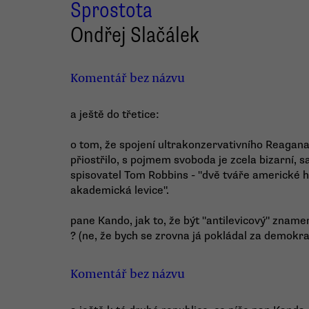
Sprostota
Ondřej Slačálek
Komentář bez názvu
a ještě do třetice:
o tom, že spojení ultrakonzervativního Reagana
přiostřilo, s pojmem svoboda je zcela bizarní,
spisovatel Tom Robbins - "dvě tváře americké hl
akademická levice".
pane Kando, jak to, že být "antilevicový" znam
? (ne, že bych se zrovna já pokládal za demokra
Komentář bez názvu