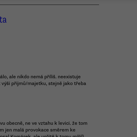
ta
lo, ale nikdo nemá příliš. neexistuje
ýši přijmů/majetku, stejně jako třeba
u obecně, ne ve vztahu k levici. že tom
slím jen malá provokace směrem ke
apsal Komárek, ale určitě k tomu mířil),