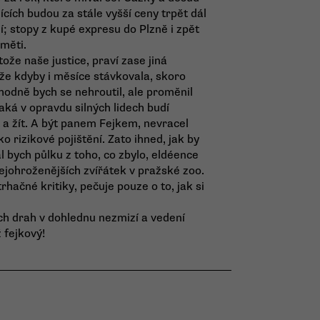
ících budou za stále vyšší ceny trpět dál
vní; stopy z kupé expresu do Plzně i zpět
aměti.
ože naše justice, praví zase jiná
 že kdyby i měsíce stávkovala, skoro
odně bych se nehroutil, ale proměnil
jaká v opravdu silných lidech budí
 a žít. A být panem Fejkem, nevracel
ko rizikové pojištění. Zato ihned, jak by
l bych půlku z toho, co zbylo, eldéence
ejohroženějších zvířátek v pražské zoo.
hačné kritiky, pečuje pouze o to, jak si
ch drah v dohlednu nezmizí a vedení
ž fejkový!