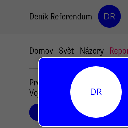
Deník Referendum
DR
Domov
Svět
Názory
Repo
Profil čtenáře:
DR
Vojtěch
Varyš
Profese:
divadelní kritik
E-mail:
vojtech.varys@gmail.com