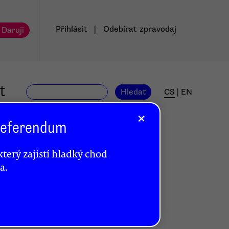
Přihlásit
|
Odebírat
zpravodaj
 Daruji
t
Hledat
CS
|
EN
×
 Referendum
terý zajistí hladký chod
a.