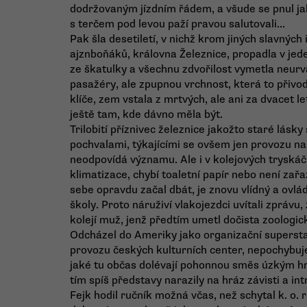
dodržovaným jízdním řádem, a všude se pnul jak
s terčem pod levou paží pravou salutovali...
Pak šla desetiletí, v nichž krom jiných slavných 
ajznboňáků, královna Železnice, propadla v jeden
ze škatulky a všechnu zdvořilost vymetla neurva
pasažéry, ale zpupnou vrchnost, která to přivod
klíče, zem vstala z mrtvých, ale ani za dvacet 
ještě tam, kde dávno měla být.
Trilobití příznivec železnice jakožto staré lásky
pochvalami, týkajícími se ovšem jen provozu na 
neodpovídá významu. Ale i v kolejových tryskáčí
klimatizace, chybí toaletní papír nebo není zařa
sebe opravdu začal dbát, je znovu vlídný a ovlád
školy. Proto náruživí vlakojezdci uvítali zprávu,
kolejí muž, jenž předtím umetl dočista zoologi
Odcházel do Ameriky jako organizační supersta
provozu českých kulturních center, nepochybuje
jaké tu občas dolévají pohonnou směs úzkým h
tím spíš představy narazily na hráz závisti a int
Fejk hodil ručník možná včas, než schytal k. o. 