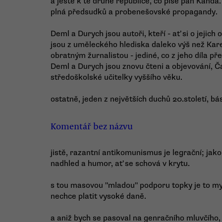
a ještě k té druhé republice, co píše pan Kanda. 
plná předsudků a probenešovské propagandy.
Deml a Durych jsou autoři, kteří - ať si o jejic
jsou z uměleckého hlediska daleko výš než Kar
obratným žurnalistou - jediné, co z jeho díla př
Deml a Durych jsou znovu čteni a objevování, Ča
středoškolské učitelky vyššího věku.
ostatně, jeden z největších duchů 20.století, bá
Komentář bez názvu
jistě, razantní antikomunismus je legrační; ja
nadhled a humor, ať se schová v krytu.
s tou masovou "mladou" podporu topky je to m
nechce platit vysoké daně.
a aniž bych se pasoval na genračního mluvčího,