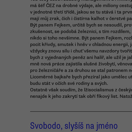
má šéf ČEZ na drobné výdaje, ale miliony cestuj
v jednotné třetí třídě, jakou se tu stává i ta pr
mají můj zrak, čich i čistírna kalhot v čerstvé p
Být panem Fejkem, určitě bych se nesoudil, prot
zkušenost, se podobá železnici, s tím rozdílem,
nikdo si toho nevšimne. Být panem Fejkem, rozh
pocit křivdy, smutek i hněv v chladnou energii, 
vždycky znovu sílu i chuť všemu navzdory tvořit
bych z vyjednaných peněz ani halíř, ale užil je ja
mně nová práce zajistila slušné živobytí, věnova
pro železničáře a za druhou se stal patronem n
Licoměrné bajkaře bych přezíral jako umělec utr
budu stát v očích své rodiny a svých.
Ostatně však soudím, že lžisocialismus z český
nenajde k jeho zakrytí tak obří fíkový list. Nato
Svobodo, slyšíš na jméno