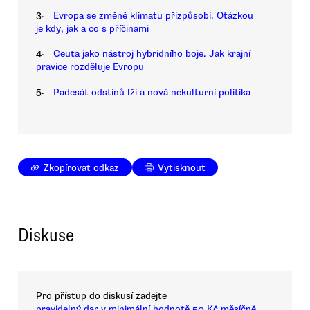
3.
Evropa se změně klimatu přizpůsobí. Otázkou
je kdy, jak a co s příčinami
4.
Ceuta jako nástroj hybridního boje. Jak krajní
pravice rozděluje Evropu
5.
Padesát odstínů lži a nová nekulturní politika
Zkopírovat odkaz
Vytisknout
Diskuse
Pro přístup do diskusí zadejte
pravidelný dar v minimální hodnotě 50 Kč měsíčně