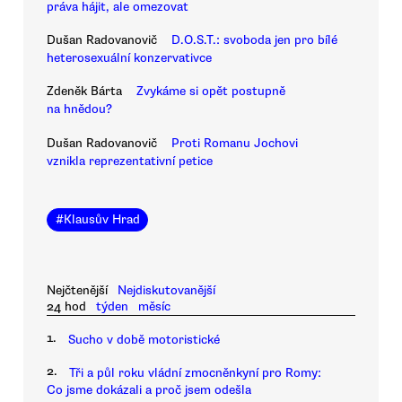
práva hájit, ale omezovat
Dušan Radovanovič
D.O.S.T.: svoboda jen pro bílé
heterosexuální konzervativce
Zdeněk Bárta
Zvykáme si opět postupně
na hnědou?
Dušan Radovanovič
Proti Romanu Jochovi
vznikla reprezentativní petice
#
Klausův Hrad
Nejčtenější
Nejdiskutovanější
24 hod
týden
měsíc
1.
Sucho v době motoristické
2.
Tři a půl roku vládní zmocněnkyní pro Romy:
Co jsme dokázali a proč jsem odešla