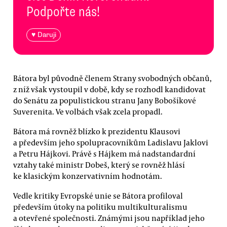
Podpořte nás!
♥ Daruji
Bátora byl původně členem Strany svobodných občanů,
z níž však vystoupil v době, kdy se rozhodl kandidovat
do Senátu za populistickou stranu Jany Bobošíkové
Suverenita. Ve volbách však zcela propadl.
Bátora má rovněž blízko k prezidentu Klausovi
a především jeho spolupracovníkům Ladislavu Jaklovi
a Petru Hájkovi. Právě s Hájkem má nadstandardní
vztahy také ministr Dobeš, který se rovněž hlásí
ke klasickým konzervativním hodnotám.
Vedle kritiky Evropské unie se Bátora profiloval
především útoky na politiku multikulturalismu
a otevřené společnosti. Známými jsou například jeho