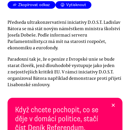
Zkopírovat odkaz
Vytisknout
Předseda ultrakonzervativní iniciativy D.O.S.T. Ladislav
Bátora se má stát novým náměstkem ministra školství
Josefa Dobeše. Podle informací serveru
Parlamentnilisty.cz má mít na starosti rozpočet,
ekonomiku a eurofondy.
Paradoxní tak je, že o peníze z Evropské unie se bude
starat člověk, jenž dlouhodobě vystupuje jako jeden
z nejostřejších kritiků EU. V rámci iniciativy D.O.S.T.
organizoval Bátora například demonstrace proti přijetí
Lisabonské smlouvy.
×
Když chcete pochopit, co se
děje v domácí politice, stačí
číst Deník Referendum.