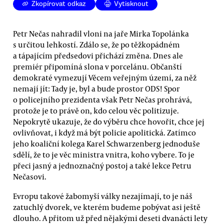
Zkopírovat odkaz
Vytisknout
Petr Nečas nahradil vloni na jaře Mirka Topolánka
s určitou lehkostí. Zdálo se, že po těžkopádném
a tápajícím předsedovi přichází změna. Dnes ale
premiér připomíná slona v porcelánu. Občanští
demokraté vymezují Věcem veřejným území, za něž
nemají jít: Tady je, byl a bude prostor ODS! Spor
o policejního prezidenta však Petr Nečas prohrává,
protože je to právě on, kdo celou věc politizuje.
Nepokrytě ukazuje, že do výběru chce hovořit, chce jej
ovlivňovat, i když má být policie apolitická. Zatímco
jeho koaliční kolega Karel Schwarzenberg jednoduše
sdělí, že to je věc ministra vnitra, koho vybere. To je
přeci jasný a jednoznačný postoj a také lekce Petru
Nečasovi.
Evropu takové žabomyší války nezajímají, to je náš
zatuchlý dvorek, ve kterém budeme pobývat asi ještě
dlouho. A přitom už před nějakými deseti dvanácti lety