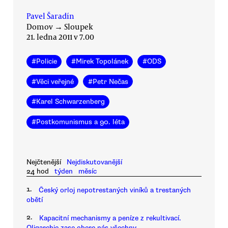
Pavel Šaradín
Domov
→
Sloupek
21. ledna 2011 v 7.00
#
Policie
#
Mirek Topolánek
#
ODS
#
Věci veřejné
#
Petr Nečas
#
Karel Schwarzenberg
#
Postkomunismus a 90. léta
Nejčtenější
Nejdiskutovanější
24 hod
týden
měsíc
1.
Český orloj nepotrestaných viníků a trestaných
obětí
2.
Kapacitní mechanismy a peníze z rekultivací.
Oligarchie zase obere nás všechny