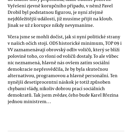
Vyřešení zjevně korupčního případu, v němž Pavel
Drobil byl podstatnou figurou, je nyní zřejmě
nejdůležitější událostí, jíž musíme přijít na kloub.
Jinak se už z korupce nikdy nevymaníme.
Včera jsme se mohli dočíst, jak si nyní politické strany
v našich očích stojí. ODS historické minimum, TOP 09 i
VV zaznamenávají obrovský odliv voličů, který se blíží
polovině toho, co vloni od voličů dostaly. To ale vůbec
nic neznamená, hlavně nás ovšem zatím sociální
demokracie nepřesvědčila, že by byla skutečnou
alternativou, programovou a hlavně personální. Ten
nynější desetiprocentní náskok je totiž způsoben
chybami vlády, nikoliv dobrou prací sociálních
demokratů. Tak jsem zvědav, čeho bude Karel Březina
jednou ministrem…