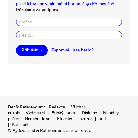
pravidelný dar v minimální hodnotě 50 Kč měsíčně
Děkujeme za podporu.
Přihlásit →
Zapomněli jste heslo?
Deník Referendum:
Redakce
|
Všichni
autoři
|
Vydavatel
|
Etický kodex
|
Diskuse
|
Nabídky
práce
|
Nadační fond
|
Bluesky
|
Inzerce
|
null
|
Partneři
© Vydavatelství Referendum, s. r. o., 2020.