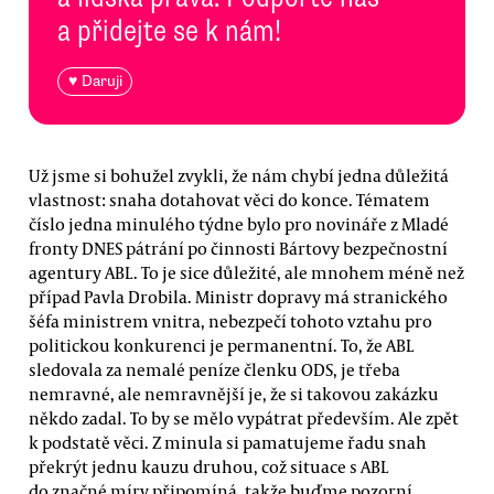
a přidejte se k nám!
♥ Daruji
Už jsme si bohužel zvykli, že nám chybí jedna důležitá
vlastnost: snaha dotahovat věci do konce. Tématem
číslo jedna minulého týdne bylo pro novináře z Mladé
fronty DNES pátrání po činnosti Bártovy bezpečnostní
agentury ABL. To je sice důležité, ale mnohem méně než
případ Pavla Drobila. Ministr dopravy má stranického
šéfa ministrem vnitra, nebezpečí tohoto vztahu pro
politickou konkurenci je permanentní. To, že ABL
sledovala za nemalé peníze členku ODS, je třeba
nemravné, ale nemravnější je, že si takovou zakázku
někdo zadal. To by se mělo vypátrat především. Ale zpět
k podstatě věci. Z minula si pamatujeme řadu snah
překrýt jednu kauzu druhou, což situace s ABL
do značné míry připomíná, takže buďme pozorní.