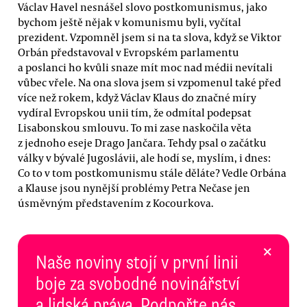
Václav Havel nesnášel slovo postkomunismus, jako
bychom ještě nějak v komunismu byli, vyčítal
prezident. Vzpomněl jsem si na ta slova, když se Viktor
Orbán představoval v Evropském parlamentu
a poslanci ho kvůli snaze mít moc nad médii nevítali
vůbec vřele. Na ona slova jsem si vzpomenul také před
více než rokem, když Václav Klaus do značné míry
vydíral Evropskou unii tím, že odmítal podepsat
Lisabonskou smlouvu. To mi zase naskočila věta
z jednoho eseje Drago Jančara. Tehdy psal o začátku
války v bývalé Jugoslávii, ale hodí se, myslím, i dnes:
Co to v tom postkomunismu stále děláte? Vedle Orbána
a Klause jsou nynější problémy Petra Nečase jen
úsměvným představením z Kocourkova.
×
Naše noviny stojí v první linii
boje za svobodné novinářství
a lidská práva. Podpořte nás