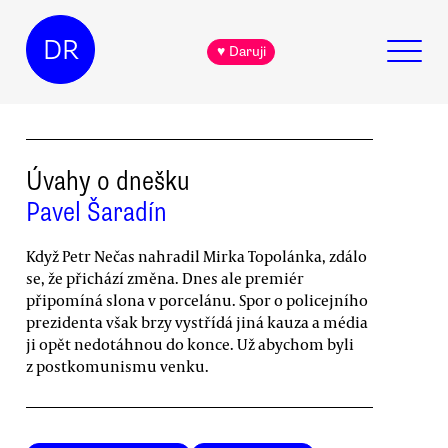
DR
♥ Daruji
Úvahy o dnešku
Pavel Šaradín
Když Petr Nečas nahradil Mirka Topolánka, zdálo
se, že přichází změna. Dnes ale premiér
připomíná slona v porcelánu. Spor o policejního
prezidenta však brzy vystřídá jiná kauza a média
ji opět nedotáhnou do konce. Už abychom byli
z postkomunismu venku.